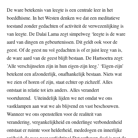
t
e
De ware betekenis van leegte is een centrale leer in het
e
s
boeddhisme. In het Westen denken we dat een meditatieve
i
toestand zonder gedachten of activiteit de verwezenlijking is
t
van leegte. De Dalai Lama zegt simpelweg ‘leegte is de ware
e
aard van dingen en gebeurtenissen. Dit geldt ook voor de
geest. Of de geest nu vol gedachten is of er juist leeg van is,
de ware aard van de geest blijft bestaan. De Hartsoetra zegt:
’Alle verschijnselen zijn in hun eigen-zijn leeg.’ ‘Eigen-zijn’
betekent een afzonderlijk, onafhankelijk bestaan. Niets wat
we zien of horen of zijn, staat echter op zichzelf. Alles
ontstaat in relatie tot iets anders. Alles verandert
voortdurend. Uiteindelijk lijden we net omdat we ons
vastklampen aan wat we als blijvend en vast beschouwen.
Wanneer we ons openstellen voor de realiteit van
verandering, vergankelijkheid en onderlinge verbondenheid
ontstaat er ruimte voor helderheid, mededogen en innerlijke
vrijheid; de weg naar verlichting! Dat verheven doel is wat de