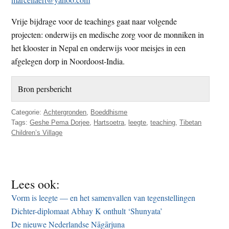
Vrije bijdrage voor de teachings gaat naar volgende
projecten: onderwijs en medische zorg voor de monniken in
het klooster in Nepal en onderwijs voor meisjes in een
afgelegen dorp in Noordoost-India.
Bron persbericht
Categorie:
Achtergronden
,
Boeddhisme
Tags:
Geshe Pema Dorjee
,
Hartsoetra
,
leegte
,
teaching
,
Tibetan
Children’s Village
Lees ook:
Vorm is leegte — en het samenvallen van tegenstellingen
Dichter-diplomaat Abhay K onthult ‘Shunyata’
De nieuwe Nederlandse Nāgārjuna