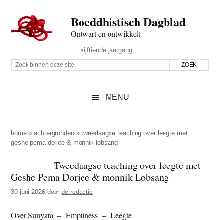
Door
Skip
Spring
Spring
Boeddhistisch Dagblad
naar
to
naar
naar
de
secondary
de
de
Ontwart en ontwikkelt
hoofd
menu
eerste
voettekst
Header
vijftiende jaargang
inhoud
sidebar
Rechts
Z
Z
o
o
e
e
MENU
k
k
b
o
i
p
home
»
achtergronden
»
tweedaagse teaching over leegte met
n
geshe pema dorjee & monnik lobsang
d
n
e
Tweedaagse teaching over leegte met
e
z
Geshe Pema Dorjee & monnik Lobsang
n
e
d
30 juni 2026
door
de redactie
s
e
i
Over Sunyata – Emptiness – Leegte
z