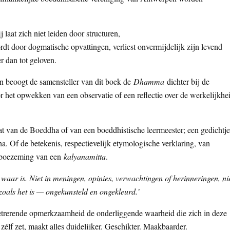
laat zich niet leiden door structuren,
t door dogmatische opvattingen, verliest onvermijdelijk zijn levend
er dan tot geloven.
len beoogt de samensteller van dit boek de
Dhamma
dichter bij de
r het opwekken van een observatie of een reflectie over de werkelijkhe
aat van de Boeddha of van een boeddhistische leermeester; een gedichtje
a. Of de betekenis, respectievelijk etymologische verklaring, van
tboezeming van een
kalyanamitta
.
t waar is. Niet in meningen, opinies, verwachtingen of herinneringen, ni
zoals het is — ongekunsteld en ongekleurd.’
etrerende opmerkzaamheid de onderliggende waarheid die zich in deze
zélf zet, maakt alles duidelijker. Geschikter. Maakbaarder.