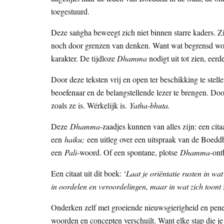
toegestuurd.
Deze saṅgha beweegt zich niet binnen starre kaders. Zij 
noch door grenzen van denken. Want wat begrensd word
karakter. De tijdloze
Dhamma
nodigt uit tot zien, eerd
Door deze teksten vrij en open ter beschikking te stel
beoefenaar en de belangstellende lezer te brengen. Doo
zoals ze is. Wérkelijk is.
Yatha-bhuta.
Deze
Dhamma
-zaadjes kunnen van alles zijn: een cit
een
haiku;
een uitleg over een uitspraak van de Boeddh
een
Pali
-woord. Of een spontane, plotse
Dhamma
-on
Een citaat uit dit boek: ‘
Laat je oriëntatie rusten in wa
in oordelen en veroordelingen, maar in wat zich toont 
Onderken zelf met groeiende nieuwsgierigheid en pen
woorden en concepten verschuilt. Want elke stap die je 