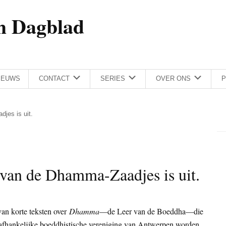
h Dagblad
IEUWS
CONTACT
SERIES
OVER ONS
P
jes is uit.
 van de Dhamma-Zaadjes is uit.
an korte teksten over
Dhamma
—de Leer van de Boeddha—die
nafhankelijke boeddhistische vereniging van Antwerpen worden