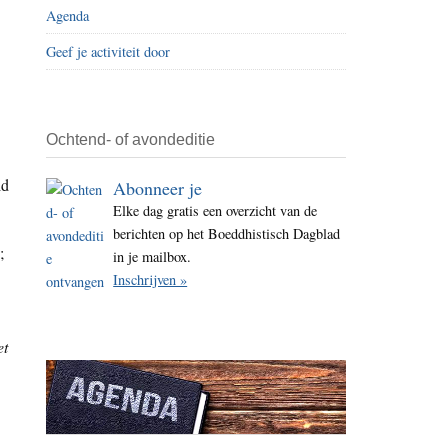
Agenda
i
t
Geef je activiteit door
e
Ochtend- of avondeditie
id
Abonneer je
Elke dag gratis een overzicht van de
berichten op het Boeddhistisch Dagblad
;
in je mailbox.
Inschrijven »
et