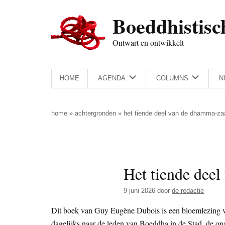
Door
Skip
Spring
Spring
Boeddhistisc
naar
to
naar
naar
de
secondary
de
de
Ontwart en ontwikkelt
hoofd
menu
eerste
voettekst
inhoud
sidebar
HOME
AGENDA
COLUMNS
N
home
»
achtergronden
»
het tiende deel van de dhamma-zaad
Het tiende deel
9 juni 2026
door
de redactie
Dit boek van Guy Eugène Dubois is een bloemlezing v
dagelijks naar de leden van Boeddha in de Stad, de o