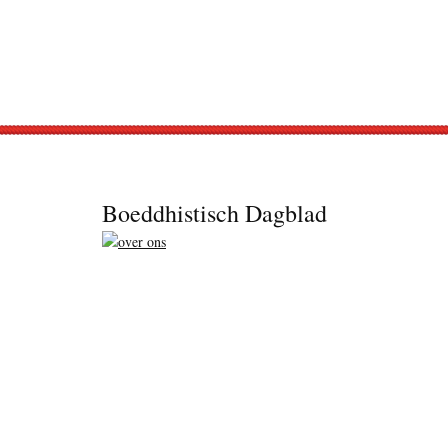
Footer
Boeddhistisch Dagblad