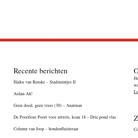
Recente berichten
O
He
Haiku van Renske – Stadstuintjes II
we
Le
Ardan-Ah!
Geen dood, geen vrees (30) – Anatman
Z
De Poortloze Poort voor nitwits, koan 18 – Drie pond vlas
Column van Joop – hondenfluisteraar
Co