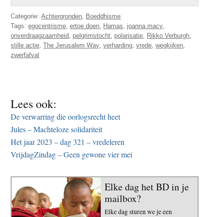
Categorie:
Achtergronden
,
Boeddhisme
Tags:
egocentrisme
,
ertoe doen
,
Hamas
,
joanna macy
,
onverdraagzaamheid
,
pelgrimstocht
,
polarisatie
,
Rikko Verburgh
,
stille actie
,
The Jerusalem Way
,
verharding
,
vrede
,
wegkijken
,
zwerfafval
Lees ook:
De verwarring die oorlogsrecht heet
Jules – Machteloze solidariteit
Het jaar 2023 – dag 321 – vredeleren
VrijdagZindag – Geen gewone vier mei
Elke dag het BD in je
mailbox?
Elke dag sturen we je een