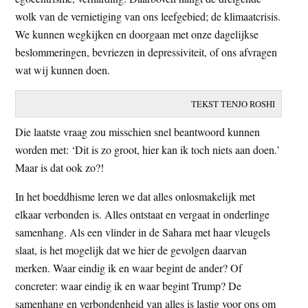
t
e
wolk van de vernietiging van ons leefgebied; de klimaatcrisis.
e
s
We kunnen wegkijken en doorgaan met onze dagelijkse
i
beslommeringen, bevriezen in depressiviteit, of ons afvragen
t
wat wij kunnen doen.
e
TEKST TENJO ROSHI
Die laatste vraag zou misschien snel beantwoord kunnen
worden met: ‘Dit is zo groot, hier kan ik toch niets aan doen.’
Maar is dat ook zo?!
In het boeddhisme leren we dat alles onlosmakelijk met
elkaar verbonden is. Alles ontstaat en vergaat in onderlinge
samenhang. Als een vlinder in de Sahara met haar vleugels
slaat, is het mogelijk dat we hier de gevolgen daarvan
merken. Waar eindig ik en waar begint de ander? Of
concreter: waar eindig ik en waar begint Trump? De
samenhang en verbondenheid van alles is lastig voor ons om