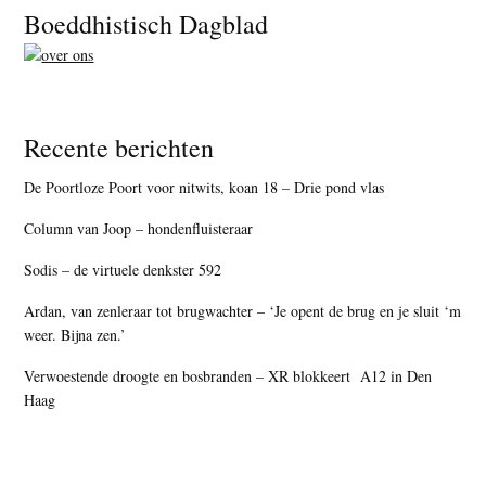
Footer
Boeddhistisch Dagblad
Recente berichten
De Poortloze Poort voor nitwits, koan 18 – Drie pond vlas
Column van Joop – hondenfluisteraar
Sodis – de virtuele denkster 592
Ardan, van zenleraar tot brugwachter – ‘Je opent de brug en je sluit ‘m
weer. Bijna zen.’
Verwoestende droogte en bosbranden – XR blokkeert A12 in Den
Haag