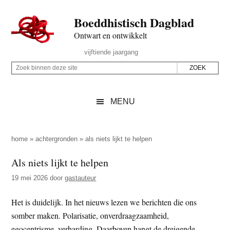
Door
Skip
Spring
Spring
Boeddhistisch Dagblad
naar
to
naar
naar
de
secondary
de
de
Ontwart en ontwikkelt
hoofd
menu
eerste
voettekst
Header
vijftiende jaargang
inhoud
sidebar
Rechts
Z
Z
o
o
e
e
MENU
k
k
b
o
i
p
home
»
achtergronden
»
als niets lijkt te helpen
n
d
Als niets lijkt te helpen
n
e
e
19 mei 2026
door
gastauteur
z
n
e
d
Het is duidelijk. In het nieuws lezen we berichten die ons
s
e
somber maken. Polarisatie, onverdraagzaamheid,
i
z
egocentrisme, verharding. Daarboven hangt de dreigende