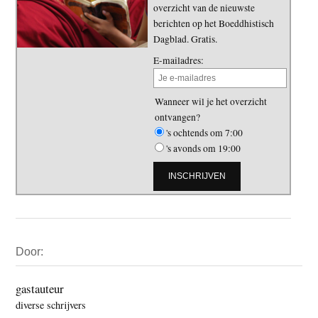
overzicht van de nieuwste
berichten op het Boeddhistisch
Dagblad. Gratis.
E-mailadres:
Wanneer wil je het overzicht
ontvangen?
's ochtends om 7:00
's avonds om 19:00
Primaire
Door:
Sidebar
gastauteur
diverse schrijvers