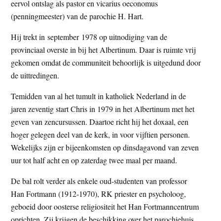
eervol ontslag als pastor en vicarius oeconomus
(penningmeester) van de parochie H. Hart.
Hij trekt in september 1978 op uitnodiging van de
provinciaal overste in bij het Albertinum. Daar is ruimte vrij
gekomen omdat de communiteit behoorlijk is uitgedund door
de uittredingen.
Temidden van al het tumult in katholiek Nederland in de
jaren zeventig start Chris in 1979 in het Albertinum met het
geven van zencursussen. Daartoe richt hij het doxaal, een
hoger gelegen deel van de kerk, in voor vijftien personen.
Wekelijks zijn er bijeenkomsten op dinsdagavond van zeven
uur tot half acht en op zaterdag twee maal per maand.
De bal rolt verder als enkele oud-studenten van professor
Han Fortmann (1912-1970), RK priester en psycholoog,
geboeid door oosterse religiositeit het Han Fortmanncentrum
oprichten. Zij krijgen de beschikking over het parochiehuis