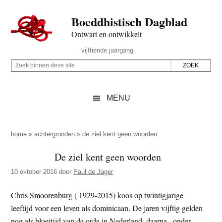
Door
Skip
Spring
Spring
Boeddhistisch Dagblad
naar
to
naar
naar
de
secondary
de
de
Ontwart en ontwikkelt
hoofd
menu
eerste
voettekst
Header
vijftiende jaargang
inhoud
sidebar
Rechts
Z
Z
o
o
e
e
MENU
k
k
b
o
i
p
home
»
achtergronden
»
de ziel kent geen woorden
n
d
De ziel kent geen woorden
n
e
e
10 oktober 2016
door
Paul de Jager
z
n
e
d
Chris Smoorenburg ( 1929-2015) koos op twintigjarige
s
e
leeftijd voor een leven als dominicaan. De jaren vijftig gelden
i
z
nog als bloeitijd van de orde in Nederland, daarna –onder