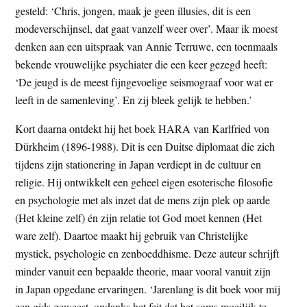
gesteld: ‘Chris, jongen, maak je geen illusies, dit is een
modeverschijnsel, dat gaat vanzelf weer over’. Maar ik moest
denken aan een uitspraak van Annie Terruwe, een toenmaals
bekende vrouwelijke psychiater die een keer gezegd heeft:
‘De jeugd is de meest fijngevoelige seismograaf voor wat er
leeft in de samenleving’. En zij bleek gelijk te hebben.’
Kort daarna ontdekt hij het boek HARA van Karlfried von
Dürkheim (1896-1988). Dit is een Duitse diplomaat die zich
tijdens zijn stationering in Japan verdiept in de cultuur en
religie. Hij ontwikkelt een geheel eigen esoterische filosofie
en psychologie met als inzet dat de mens zijn plek op aarde
(Het kleine zelf) én zijn relatie tot God moet kennen (Het
ware zelf). Daartoe maakt hij gebruik van Christelijke
mystiek, psychologie en zenboeddhisme. Deze auteur schrijft
minder vanuit een bepaalde theorie, maar vooral vanuit zijn
in Japan opgedane ervaringen. ‘Jarenlang is dit boek voor mij
een gids geweest, ondanks het feit dat het soms moeilijk te