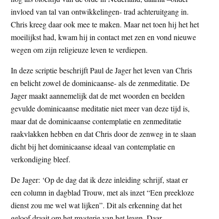
t
e
invloed van tal van ontwikkelingen- trad achteruitgang in.
e
s
Chris kreeg daar ook mee te maken. Maar net toen hij het het
i
moeilijkst had, kwam hij in contact met zen en vond nieuwe
t
wegen om zijn religieuze leven te verdiepen.
e
In deze scriptie beschrijft Paul de Jager het leven van Chris
en belicht zowel de dominicaanse- als de zenmeditatie. De
Jager maakt aannemelijk dat de met woorden en beelden
gevulde dominicaanse meditatie niet meer van deze tijd is,
maar dat de dominicaanse contemplatie en zenmeditatie
raakvlakken hebben en dat Chris door de zenweg in te slaan
dicht bij het dominicaanse ideaal van contemplatie en
verkondiging bleef.
De Jager: ‘Op de dag dat ik deze inleiding schrijf, staat er
een column in dagblad Trouw, met als inzet “Een preekloze
dienst zou me wel wat lijken”. Dit als erkenning dat het
geloof draait om het mysterie van het leven. Daar