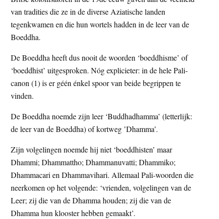
t
e
van tradities die ze in de diverse Aziatische landen
e
s
tegenkwamen en die hun wortels hadden in de leer van de
i
Boeddha.
t
De Boeddha heeft dus nooit de woorden ‘boeddhisme’ of
e
‘boeddhist’ uitgesproken. Nóg explicieter: in de hele Pali-
canon (1) is er géén énkel spoor van beide begrippen te
vinden.
De Boeddha noemde zijn leer ‘Buddhadhamma’ (letterlijk:
de leer van de Boeddha) of kortweg ’Dhamma’.
Zijn volgelingen noemde hij niet ‘boeddhisten’ maar
Dhammi; Dhammattho; Dhammanuvatti; Dhammiko;
Dhammacari en Dhammavihari. Allemaal Pali-woorden die
neerkomen op het volgende: ‘vrienden, volgelingen van de
Leer; zij die van de Dhamma houden; zij die van de
Dhamma hun klooster hebben gemaakt’.