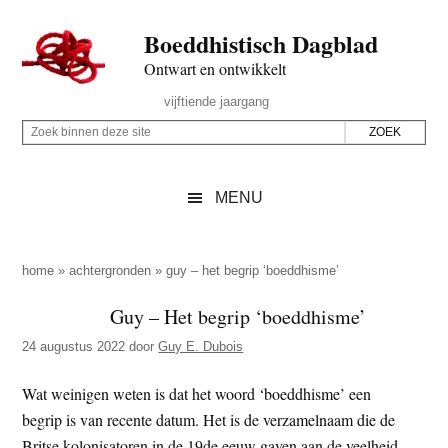
Door
Skip
Spring
Spring
Boeddhistisch Dagblad
naar
to
naar
naar
de
secondary
de
de
Ontwart en ontwikkelt
hoofd
menu
eerste
voettekst
Header
vijftiende jaargang
inhoud
sidebar
Rechts
Z
Z
o
o
e
e
MENU
k
k
b
o
i
p
home
»
achtergronden
»
guy – het begrip ‘boeddhisme’
n
d
Guy – Het begrip ‘boeddhisme’
n
e
e
24 augustus 2022
door
Guy E. Dubois
z
n
e
d
Wat weinigen weten is dat het woord ‘boeddhisme’ een
s
e
begrip is van recente datum. Het is de verzamelnaam die de
i
z
Britse kolonisatoren in de 19de eeuw gaven aan de veelheid