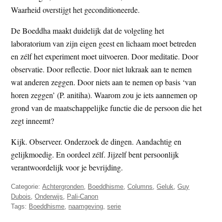
Waarheid overstijgt het geconditioneerde.
De Boeddha maakt duidelijk dat de volgeling het
laboratorium van zijn eigen geest en lichaam moet betreden
en zélf het experiment moet uitvoeren. Door meditatie. Door
observatie. Door reflectie. Door niet lukraak aan te nemen
wat anderen zeggen. Door niets aan te nemen op basis ‘van
horen zeggen’ (P. anitiha). Waarom zou je iets aannemen op
grond van de maatschappelijke functie die de persoon die het
zegt inneemt?
Kijk. Observeer. Onderzoek de dingen. Aandachtig en
gelijkmoedig. En oordeel zélf. Jijzelf bent persoonlijk
verantwoordelijk voor je bevrijding.
Categorie:
Achtergronden
,
Boeddhisme
,
Columns
,
Geluk
,
Guy
Dubois
,
Onderwijs
,
Pali-Canon
Tags:
Boeddhisme
,
naamgeving
,
serie