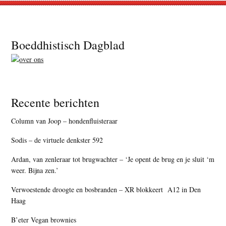
Footer
Boeddhistisch Dagblad
Recente berichten
Column van Joop – hondenfluisteraar
Sodis – de virtuele denkster 592
Ardan, van zenleraar tot brugwachter – ‘Je opent de brug en je sluit ‘m
weer. Bijna zen.’
Verwoestende droogte en bosbranden – XR blokkeert A12 in Den
Haag
B’eter Vegan brownies