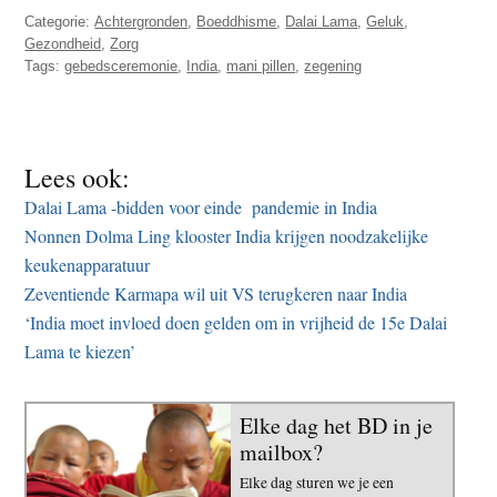
Categorie:
Achtergronden
,
Boeddhisme
,
Dalai Lama
,
Geluk
,
Gezondheid
,
Zorg
Tags:
gebedsceremonie
,
India
,
mani pillen
,
zegening
Lees ook:
Dalai Lama -bidden voor einde pandemie in India
Nonnen Dolma Ling klooster India krijgen noodzakelijke
keukenapparatuur
Zeventiende Karmapa wil uit VS terugkeren naar India
‘India moet invloed doen gelden om in vrijheid de 15e Dalai
Lama te kiezen’
Elke dag het BD in je
mailbox?
Elke dag sturen we je een