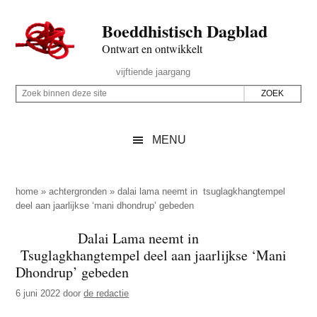
Door
Skip
Spring
Spring
Boeddhistisch Dagblad
naar
to
naar
naar
de
secondary
de
de
Ontwart en ontwikkelt
hoofd
menu
eerste
voettekst
Header
vijftiende jaargang
inhoud
sidebar
Rechts
Z
Z
o
o
e
e
MENU
k
k
b
o
i
p
home
»
achtergronden
»
dalai lama neemt in tsuglagkhangtempel
n
deel aan jaarlijkse ‘mani dhondrup’ gebeden
d
n
e
Dalai Lama neemt in
e
z
Tsuglagkhangtempel deel aan jaarlijkse ‘Mani
n
e
Dhondrup’ gebeden
d
s
6 juni 2022
door
de redactie
e
i
z