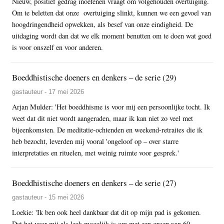
Nieuw, positief gedrag inoefenen vraagt om volgehouden overtuiging.
Om te beletten dat onze overtuiging slinkt, kunnen we een gevoel van
hoogdringendheid opwekken, als besef van onze eindigheid. De
uitdaging wordt dan dat we elk moment benutten om te doen wat goed
is voor onszelf en voor anderen.
Boeddhistische doeners en denkers – de serie (29)
gastauteur - 17 mei 2026
Arjan Mulder: 'Het boeddhisme is voor mij een persoonlijke tocht. Ik
weet dat dit niet wordt aangeraden, maar ik kan niet zo veel met
bijeenkomsten. De meditatie-ochtenden en weekend-retraites die ik
heb bezocht, leverden mij vooral 'ongeloof op – over starre
interpretaties en rituelen, met weinig ruimte voor gesprek.'
Boeddhistische doeners en denkers – de serie (27)
gastauteur - 15 mei 2026
Loekie: 'Ik ben ook heel dankbaar dat dit op mijn pad is gekomen.
Dat het voor mij als leek mogelijk is om met een groep van 60