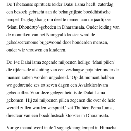
De Tibetaanse spirituele leider Dalai Lama heeft zaterdag
t
e
een bezoek gebracht aan de belangrijkste boeddhistische
e
s
tempel Tsuglagkhang om deel te nemen aan de jaarlijkse
i
‘Mani Dhondrup’-gebeden in Dharamsala. Onder leiding van
t
de monniken van het Namgyal klooster werd de
e
gebedsceremonie bijgewoond door honderden mensen,
onder wie vrouwen en kinderen.
De 14e Dalai lama zegende miljoenen heilige ‘Mani pillen’
die tijdens de afsluiting van een zesdaagse poja hier onder de
mensen zullen worden uitgedeeld. ‘Op dit moment hebben
we gedurende zes tot zeven dagen een Avalokiteshvara
gebedsoffer. Voor deze gelegenheid is de Dalai Lama
gekomen. Hij zal miljoenen pillen zegenen die over de hele
wereld zullen worden verspreid,’ zei Thubten Pema Lama,
directeur van een boeddhistisch klooster in Dharamsala.
Vorige maand werd in de Tsuglagkhang tempel in Himachal