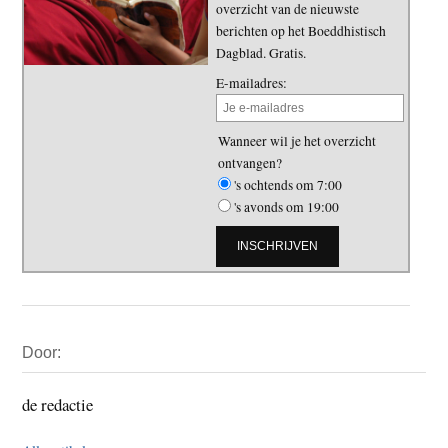
overzicht van de nieuwste
berichten op het Boeddhistisch
Dagblad. Gratis.
E-mailadres:
Wanneer wil je het overzicht
ontvangen?
's ochtends om 7:00
's avonds om 19:00
Primaire
Door:
Sidebar
de redactie