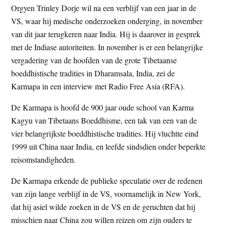
Orgyen Trinley Dorje wil na een verblijf van een jaar in de
t
e
VS, waar hij medische onderzoeken onderging, in november
e
s
van dit jaar terugkeren naar India. Hij is daarover in gesprek
i
met de Indiase autoriteiten. In november is er een belangrijke
t
vergadering van de hoofden van de grote Tibetaanse
e
boeddhistische tradities in Dharamsala, India, zei de
Karmapa in een interview met Radio Free Asia (RFA).
De Karmapa is hoofd de 900 jaar oude school van Karma
Kagyu van Tibetaans Boeddhisme, een tak van een van de
vier belangrijkste boeddhistische tradities. Hij vluchtte eind
1999 uit China naar India, en leefde sindsdien onder beperkte
reisomstandigheden.
De Karmapa erkende de publieke speculatie over de redenen
van zijn lange verblijf in de VS, voornamelijk in New York,
dat hij asiel wilde zoeken in de VS en de geruchten dat hij
misschien naar China zou willen reizen om zijn ouders te