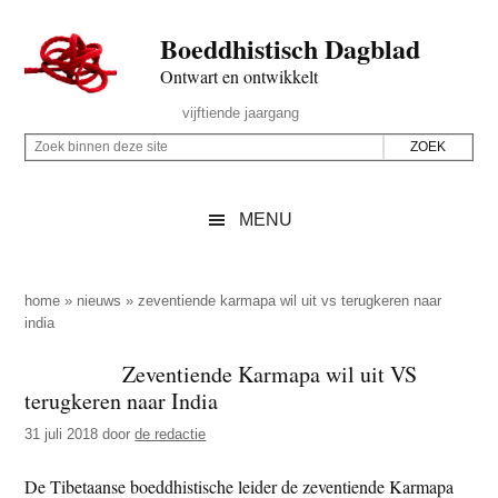
Door
Skip
Spring
Spring
Boeddhistisch Dagblad
naar
to
naar
naar
de
secondary
de
de
Ontwart en ontwikkelt
hoofd
menu
eerste
voettekst
Header
vijftiende jaargang
inhoud
sidebar
Rechts
Z
Z
o
o
e
e
MENU
k
k
b
o
i
p
home
»
nieuws
»
zeventiende karmapa wil uit vs terugkeren naar
n
india
d
n
e
Zeventiende Karmapa wil uit VS
e
z
terugkeren naar India
n
e
d
31 juli 2018
door
de redactie
s
e
i
De Tibetaanse boeddhistische leider de zeventiende Karmapa
z