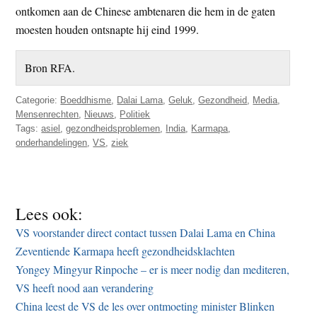
ontkomen aan de Chinese ambtenaren die hem in de gaten
moesten houden ontsnapte hij eind 1999.
Bron RFA.
Categorie:
Boeddhisme
,
Dalai Lama
,
Geluk
,
Gezondheid
,
Media
,
Mensenrechten
,
Nieuws
,
Politiek
Tags:
asiel
,
gezondheidsproblemen
,
India
,
Karmapa
,
onderhandelingen
,
VS
,
ziek
Lees ook:
VS voorstander direct contact tussen Dalai Lama en China
Zeventiende Karmapa heeft gezondheidsklachten
Yongey Mingyur Rinpoche – er is meer nodig dan mediteren,
VS heeft nood aan verandering
China leest de VS de les over ontmoeting minister Blinken