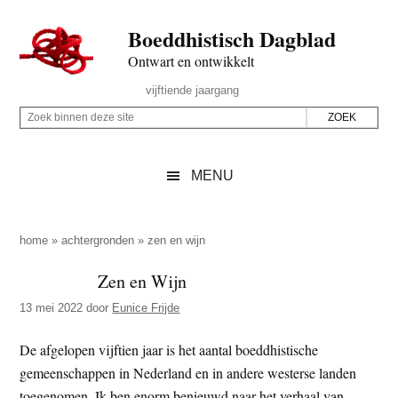
Door
Skip
Spring
Spring
Boeddhistisch Dagblad
naar
to
naar
naar
de
secondary
de
de
Ontwart en ontwikkelt
hoofd
menu
eerste
voettekst
Header
vijftiende jaargang
inhoud
sidebar
Rechts
Z
Z
o
o
e
e
MENU
k
k
b
o
i
p
home
»
achtergronden
»
zen en wijn
n
d
Zen en Wijn
n
e
e
13 mei 2022
door
Eunice Frijde
z
n
e
d
De afgelopen vijftien jaar is het aantal boeddhistische
s
e
gemeenschappen in Nederland en in andere westerse landen
i
z
toegenomen. Ik ben enorm benieuwd naar het verhaal van