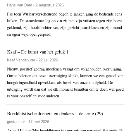
Hans van Dam - 2 augustus 2026
Pas toen Wu hartverscheurend begon te janken ging de bediende eens
kijken. De staatsleraar lag op z’n zij met zijn vuisten tegen zijn borst
geklemd, zijn hoofd achterover, zijn gezicht paarsblauw en zijn mond
en ogen wijd opengesperd.
Ksaf – De kunst van het geluk 1
Ksaf Vandeputte - 22 juli 2026
Nieuw, positief gedrag inoefenen vraagt om volgehouden overtuiging.
Om te beletten dat onze overtuiging slinkt, kunnen we een gevoel van
hoogdringendheid opwekken, als besef van onze eindigheid. De
uitdaging wordt dan dat we elk moment benutten om te doen wat goed
is voor onszelf en voor anderen.
Boeddhistische doeners en denkers – de serie (29)
gastauteur - 17 mei 2026
Arjan Mulder: 'Het boeddhisme is voor mij een persoonlijke tocht. Ik