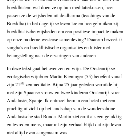
t
e
boeddhisten: wat doen ze op hun meditatiekussen, hoe
e
s
passen ze de wijsheden uit de dharma (teachings van de
i
Boeddha) in het dagelijkse leven toe en hoe gebruiken zij
t
boeddhistische wijsheden om een positieve impact te maken
e
op onze moderne westerse samenleving? Daarom bezoek ik
sangha’s en boeddhistische organisaties en luister met
belangstelling naar de ervaringen van anderen.
In deze tekst gaat het over zen en wijn. De Oostenrijkse
ecologische wijnboer Martin Kieninger (55) beoefent vanaf
ste
zijn 21
zenmeditatie. Bijna 25 jaar geleden verruilde hij
met zijn Spaanse vrouw en twee kinderen Oostenrijk voor
Andalusië, Spanje. Ik ontmoet hem in een hotel met een
prachtig uitzicht op het landschap van de wonderschone
Andalusische stad Ronda. Martin ziet eruit als een gelukkig
en tevreden mens, maar uit zijn verhaal blijkt dat zijn leven
niet altijd even aangenaam was.