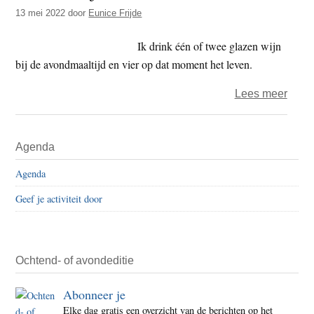
t
13 mei 2022
door
Eunice Frijde
e
e
s
Ik drink één of twee glazen wijn
i
bij de avondmaaltijd en vier op dat moment het leven.
t
e
over
Lees meer
Zen
en
Primaire
Agenda
Wijn
Sidebar
Agenda
Geef je activiteit door
Ochtend- of avondeditie
Abonneer je
Elke dag gratis een overzicht van de berichten op het