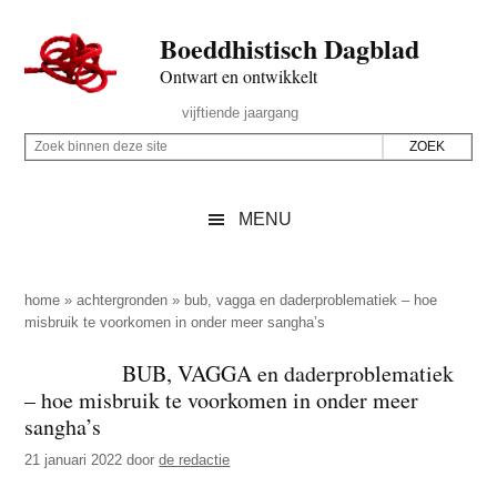
Door
Skip
Spring
Spring
Boeddhistisch Dagblad
naar
to
naar
naar
de
secondary
de
de
Ontwart en ontwikkelt
hoofd
menu
eerste
voettekst
Header
vijftiende jaargang
inhoud
sidebar
Rechts
Z
Z
o
o
e
e
MENU
k
k
b
o
i
p
home
»
achtergronden
»
bub, vagga en daderproblematiek – hoe
n
misbruik te voorkomen in onder meer sangha’s
d
n
e
BUB, VAGGA en daderproblematiek
e
z
– hoe misbruik te voorkomen in onder meer
n
e
sangha’s
d
s
21 januari 2022
door
de redactie
e
i
z