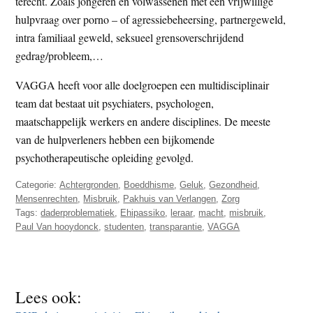
terecht. Zoals jongeren en volwassenen met een vrijwillige
hulpvraag over porno – of agressiebeheersing, partnergeweld,
intra familiaal geweld, seksueel grensoverschrijdend
gedrag/probleem,…
VAGGA heeft voor alle doelgroepen een multidisciplinair
team dat bestaat uit psychiaters, psychologen,
maatschappelijk werkers en andere disciplines. De meeste
van de hulpverleners hebben een bijkomende
psychotherapeutische opleiding gevolgd.
Categorie:
Achtergronden
,
Boeddhisme
,
Geluk
,
Gezondheid
,
Mensenrechten
,
Misbruik
,
Pakhuis van Verlangen
,
Zorg
Tags:
daderproblematiek
,
Ehipassiko
,
leraar
,
macht
,
misbruik
,
Paul Van hooydonck
,
studenten
,
transparantie
,
VAGGA
Lees ook: