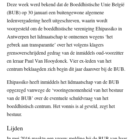
Deze week werd bekend dat de Boeddhistische Unie België
t
e
(BUB) op 30 januari een buitengewone algemene
e
s
ledenvergadering heeft uitgeschreven, waarin wordt
i
voorgesteld om de boeddhistische vereniging Ehipassiko in
t
Antwerpen het lidmaatschap te ontnemen wegens ‘het
e
gebrek aan transparantie’ over het volgens klagers
grensoverschrijdend gedrag van de inmiddels oud-voorzitter
en leraar Paul Van Hooydonck. Vier ex-leden van het
centrum beklaagden zich begin dit jaar daarover bij de BUB.
Ehipassiko heeft inmiddels het lidmaatschap van de BUB
opgezegd vanwege de ‘vooringenomenheid van het bestuur
van de BUB’ over de eventuele schuldvraag van het
boeddhistisch centrum. Het vonnis is al geveld, zegt het
bestuur.
Lijden
In mei 2016 maakte een vrouw melding bij de BUB van haar