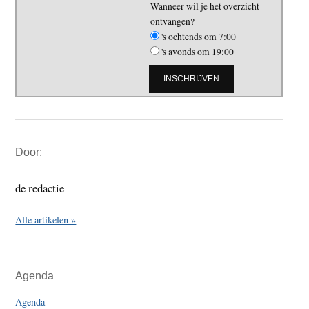
Wanneer wil je het overzicht
ontvangen?
's ochtends om 7:00
's avonds om 19:00
Primaire
Door:
Sidebar
de redactie
Alle artikelen »
Agenda
Agenda