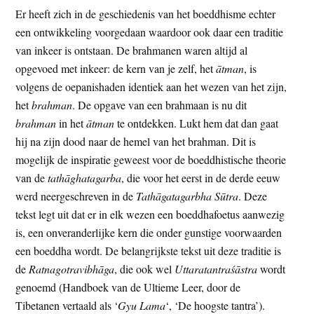
Er heeft zich in de geschiedenis van het boeddhisme echter
een ontwikkeling voorgedaan waardoor ook daar een traditie
van inkeer is ontstaan. De brahmanen waren altijd al
opgevoed met inkeer: de kern van je zelf, het
ātman
, is
volgens de oepanishaden identiek aan het wezen van het zijn,
het
brahman
. De opgave van een brahmaan is nu dit
brahman
in het
ātman
te ontdekken. Lukt hem dat dan gaat
hij na zijn dood naar de hemel van het brahman. Dit is
mogelijk de inspiratie geweest voor de boeddhistische theorie
van de
tathāghatagarba
, die voor het eerst in de derde eeuw
werd neergeschreven in de
Tathāgatagarbha Sūtra
. Deze
tekst legt uit dat er in elk wezen een boeddhafoetus aanwezig
is, een onveranderlijke kern die onder gunstige voorwaarden
een boeddha wordt. De belangrijkste tekst uit deze traditie is
de
Ratnagotravibhāga
, die ook wel
Uttaratantraśāstra
wordt
genoemd (Handboek van de Ultieme Leer, door de
Tibetanen vertaald als ‘
Gyu Lama
‘, ‘De hoogste tantra’).