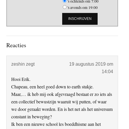
's ochtends om 7:00
's avonds om 19:00
Lees
Reacties
Interacties
zeshin
zegt
19 augustus 2019 om
14:04
Hooi Erik.
Chapeau, een heel goed down to earth stukje.
Maar,… ik heb mij ook afgevraagd bestaat er zo iets als
een collectief bewustzijn waaruit wij putten, of waar
we door geraakt worden. En is het net als het universum
constant in beweging?
Ik ben een nieuwe school les boeddhisme aan het