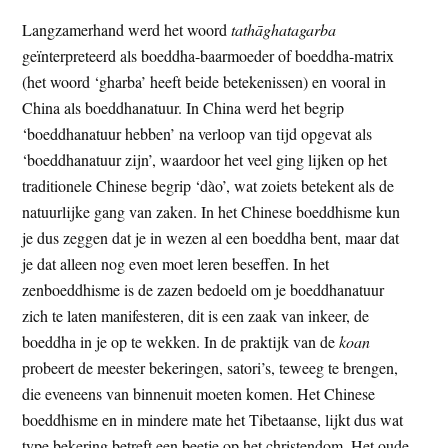
Langzamerhand werd het woord
tathāghatagarba
geïnterpreteerd als boeddha-baarmoeder of boeddha-matrix
(het woord ‘gharba’ heeft beide betekenissen) en vooral in
China als boeddhanatuur. In China werd het begrip
‘boeddhanatuur hebben’ na verloop van tijd opgevat als
‘boeddhanatuur zijn’, waardoor het veel ging lijken op het
traditionele Chinese begrip ‘dào’, wat zoiets betekent als de
natuurlijke gang van zaken. In het Chinese boeddhisme kun
je dus zeggen dat je in wezen al een boeddha bent, maar dat
je dat alleen nog even moet leren beseffen. In het
zenboeddhisme is de zazen bedoeld om je boeddhanatuur
zich te laten manifesteren, dit is een zaak van inkeer, de
boeddha in je op te wekken. In de praktijk van de
koan
probeert de meester bekeringen, satori’s, teweeg te brengen,
die eveneens van binnenuit moeten komen. Het Chinese
boeddhisme en in mindere mate het Tibetaanse, lijkt dus wat
type bekering betreft een beetje op het christendom. Het oude