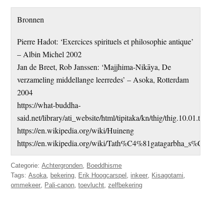
Bronnen
Pierre Hadot: ‘Exercices spirituels et philosophie antique’
– Albin Michel 2002
Jan de Breet, Rob Janssen: ‘Majjhima-Nikāya, De
verzameling middellange leerredes’ – Asoka, Rotterdam
2004
https://what-buddha-
said.net/library/ati_website/html/tipitaka/kn/thig/thig.10.01.than.h
https://en.wikipedia.org/wiki/Huineng
https://en.wikipedia.org/wiki/Tath%C4%81gatagarbha_s%C5%A
Categorie:
Achtergronden
,
Boeddhisme
Tags:
Asoka
,
bekering
,
Erik Hoogcarspel
,
inkeer
,
Kisagotami
,
ommekeer
,
Pali-canon
,
toevlucht
,
zelfbekering