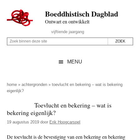
Door
Skip
Spring
Spring
Boeddhistisch Dagblad
naar
to
naar
naar
de
secondary
de
de
Ontwart en ontwikkelt
hoofd
menu
eerste
voettekst
Header
vijftiende jaargang
inhoud
sidebar
Rechts
Z
Z
o
o
e
e
MENU
k
k
b
o
i
p
home
»
achtergronden
»
toevlucht en bekering – wat is bekering
n
eigenlijk?
d
n
e
Toevlucht en bekering – wat is
e
z
bekering eigenlijk?
n
e
d
19 augustus 2019
door
Erik Hoogcarspel
s
e
i
De toevlucht is de bevestiging van een bekering en bekering
z