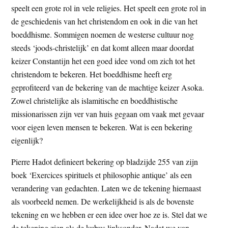
speelt een grote rol in vele religies. Het speelt een grote rol in
t
e
de geschiedenis van het christendom en ook in die van het
e
s
boeddhisme. Sommigen noemen de westerse cultuur nog
i
steeds ‘joods-christelijk’ en dat komt alleen maar doordat
t
keizer Constantijn het een goed idee vond om zich tot het
e
christendom te bekeren. Het boeddhisme heeft erg
geprofiteerd van de bekering van de machtige keizer Asoka.
Zowel christelijke als islamitische en boeddhistische
missionarissen zijn ver van huis gegaan om vaak met gevaar
voor eigen leven mensen te bekeren. Wat is een bekering
eigenlijk?
Pierre Hadot definieert bekering op bladzijde 255 van zijn
boek ‘Exercices spirituels et philosophie antique’ als een
verandering van gedachten. Laten we de tekening hiernaast
als voorbeeld nemen. De werkelijkheid is als de bovenste
tekening en we hebben er een idee over hoe ze is. Stel dat we
de tekening zien als de kubus linksonder. Nadat we van