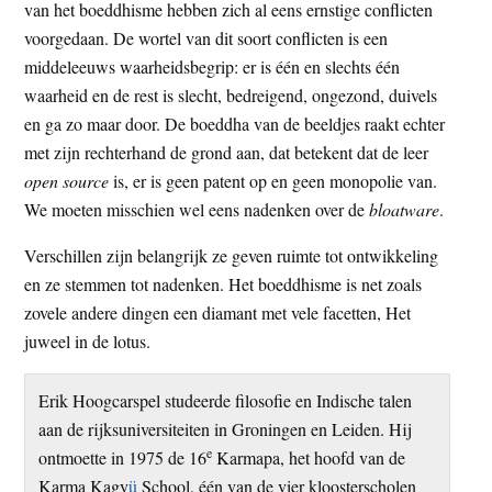
van het boeddhisme hebben zich al eens ernstige conflicten
voorgedaan. De wortel van dit soort conflicten is een
middeleeuws waarheidsbegrip: er is één en slechts één
waarheid en de rest is slecht, bedreigend, ongezond, duivels
en ga zo maar door. De boeddha van de beeldjes raakt echter
met zijn rechterhand de grond aan, dat betekent dat de leer
open source
is, er is geen patent op en geen monopolie van.
We moeten misschien wel eens nadenken over de
bloatware
.
Verschillen zijn belangrijk ze geven ruimte tot ontwikkeling
en ze stemmen tot nadenken. Het boeddhisme is net zoals
zovele andere dingen een diamant met vele facetten, Het
juweel in de lotus.
Erik Hoogcarspel studeerde filosofie en Indische talen
aan de rijksuniversiteiten in Groningen en Leiden. Hij
e
ontmoette in 1975 de 16
Karmapa, het hoofd van de
Karma Kagy
ü
School, één van de vier kloosterscholen