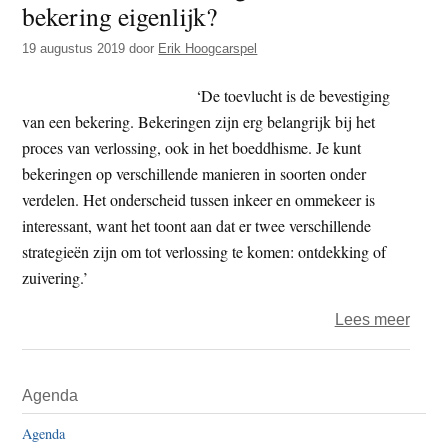
bekering eigenlijk?
t
e
e
s
19 augustus 2019
door
Erik Hoogcarspel
i
‘De toevlucht is de bevestiging
t
van een bekering. Bekeringen zijn erg belangrijk bij het
e
proces van verlossing, ook in het boeddhisme. Je kunt
bekeringen op verschillende manieren in soorten onder
verdelen. Het onderscheid tussen inkeer en ommekeer is
interessant, want het toont aan dat er twee verschillende
strategieën zijn om tot verlossing te komen: ontdekking of
zuivering.’
over
Lees meer
Toevl
en
Primaire
Agenda
beker
Sidebar
–
Agenda