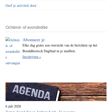
wat
Geef je activiteit door
is
beker
eigen
Ochtend- of avondeditie
Abonneer je
Elke dag gratis een overzicht van de berichten op het
Boeddhistisch Dagblad in je mailbox.
Inschrijven »
6 juli 2026
Zomer Avond Zen in Arnhem 6 juli -31 augustus