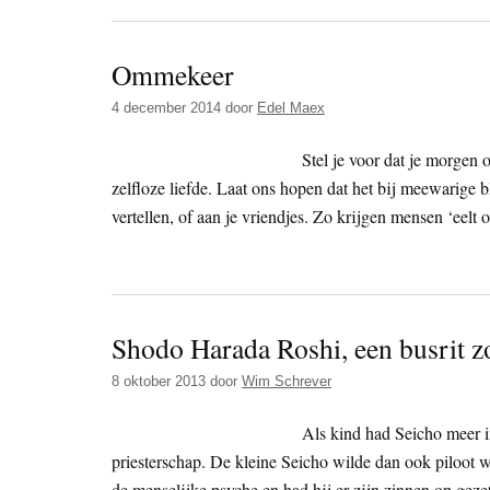
Ommekeer
4 december 2014
door
Edel Maex
Stel je voor dat je morgen o
zelfloze liefde. Laat ons hopen dat het bij meewarige bl
vertellen, of aan je vriendjes. Zo krijgen mensen ‘eelt
Shodo Harada Roshi, een busrit 
8 oktober 2013
door
Wim Schrever
Als kind had Seicho meer in
priesterschap. De kleine Seicho wilde dan ook piloot wo
de menselijke psyche en had hij er zijn zinnen op gez