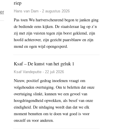
riep
Hans van Dam - 2 augustus 2026
over
er
Shodo
Pas toen Wu hartverscheurend begon te janken ging
de bediende eens kijken. De staatsleraar lag op z’n
Harada
zij met zijn vuisten tegen zijn borst geklemd, zijn
Roshi,
hoofd achterover, zijn gezicht paarsblauw en zijn
een
mond en ogen wijd opengesperd.
busrit
zorgde
Ksaf – De kunst van het geluk 1
voor
een
Ksaf Vandeputte - 22 juli 2026
ommekeer
Nieuw, positief gedrag inoefenen vraagt om
volgehouden overtuiging. Om te beletten dat onze
overtuiging slinkt, kunnen we een gevoel van
hoogdringendheid opwekken, als besef van onze
eindigheid. De uitdaging wordt dan dat we elk
moment benutten om te doen wat goed is voor
onszelf en voor anderen.