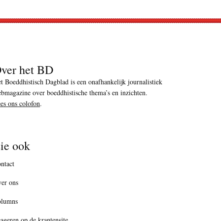
ver het BD
t Boeddhistisch Dagblad is een onafhankelijk journalistiek
bmagazine over boeddhistische thema’s en inzichten.
es ons colofon
.
ie ook
ntact
er ons
olumns
ageren op de krantensite