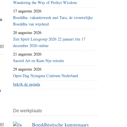
Wandering the Way of Perfect Wisdom
liefdevol
17 augustus 2026
inzicht
Boeddha- vakantieweek met Tara, de vrouwelijke
an
Boeddha van wijsheid
20 augustus 2026
Zen Spirit Leesgroep 2026 22 januari t/m 17
december 2026 online
over
er
Edel
21 augustus 2026
Maex
Sacred Art en Kum Nye retraite
–
29 augustus 2026
ommekeer
Open Dag Nyingma Centrum Nederland
bekijk de agenda
n
De werkplaats
Boeddhistische kunstenaars
over
er