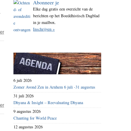
Abonneer je
i
Elke dag gratis een overzicht van de
s
t
berichten op het Boeddhistisch Dagblad
e
in je mailbox.
Inschrijven »
over
er
Boeddhistische
doeners
en
denkers
–
de
6 juli 2026
serie
Zomer Avond Zen in Arnhem 6 juli -31 augustus
(50)
31 juli 2026
ommekeer
Dhyana & Insight – Reevaluating Dhyana
over
er
9 augustus 2026
Covid/corona
Chanting for World Peace
vanuit
12 augustus 2026
een