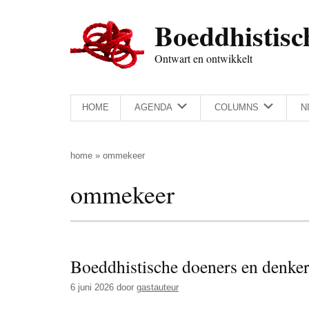
Door
Skip
Spring
Spring
Boeddhistisc
naar
to
naar
naar
de
secondary
de
de
Ontwart en ontwikkelt
hoofd
menu
eerste
voettekst
inhoud
sidebar
HOME
AGENDA
COLUMNS
N
home
»
ommekeer
ommekeer
Boeddhistische doeners en denker
6 juni 2026
door
gastauteur