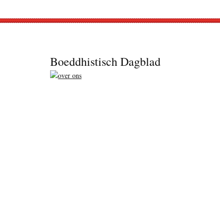
Footer
Boeddhistisch Dagblad