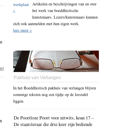
Artikelen en beschrijvingen van en over
Toevlucht
het werk van boeddhistische
en
kunstenaars. Lezers/kunstenaars kunnen
bekering
zich ook aanmelden met hun eigen werk.
–
lees meer »
wat
an
is
bekering
eigenlijk?
over
er
Ommekeer
Pakhuis van Verlangen
In het Boeddhistisch pakhuis van verlangen blijven
sommige teksten nog een tijdje op de leestafel
liggen.
De Poortloze Poort voor nitwits, koan 17 –
an
De staatsleraar die drie keer zijn bediende