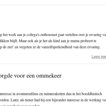
p het werk aan je collega’s enthousiast gaat vertellen over je ervaring v
ikken blijft. Maar ook als je het als kind aan je mama probeert te
 op de ziel’ en vergeten ze de vanzelfsprekendheid van deze ervaring.
Lees me
zorgde voor een ommekeer
teresse in avonturenfilms en ruimteraketten dan in het boeddhistisch
rden. Later, als tiener had hij een bijzonder interesse in de werking v
et om psycholoog te worden.