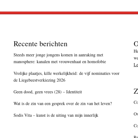
Recente berichten
O
He
Steeds meer jonge jongens komen in aanraking met
we
manosphere: kanalen met vrouwenhaat en homofobie
Le
Vrolijke plaatjes, kille werkelijkheid: de vijf nominaties voor
de Liegebeestverkiezing 2026
Z
Geen dood, geen vrees (28) – Identiteit
Co
Wat is de zin van een gesprek over de zin van het leven?
Ov
Sodis Vita – kunst is de uiting van mijn innerlijk
C
Re