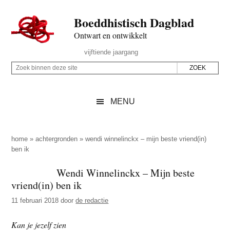
Door
Skip
Spring
Spring
Boeddhistisch Dagblad
naar
to
naar
naar
de
secondary
de
de
Ontwart en ontwikkelt
hoofd
menu
eerste
voettekst
Header
vijftiende jaargang
inhoud
sidebar
Rechts
Z
Z
o
o
e
e
MENU
k
k
b
o
i
p
home
»
achtergronden
»
wendi winnelinckx – mijn beste vriend(in)
n
ben ik
d
n
e
Wendi Winnelinckx – Mijn beste
e
z
vriend(in) ben ik
n
e
d
11 februari 2018
door
de redactie
s
e
i
Kan je jezelf zien
z