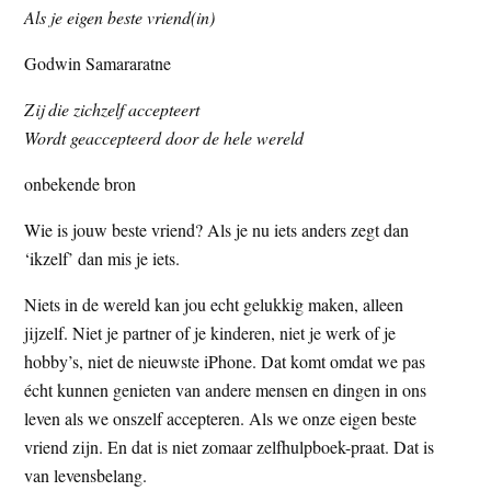
Als je eigen beste vriend(in)
t
e
e
s
Godwin Samararatne
i
Zij die zichzelf accepteert
t
Wordt geaccepteerd door de hele wereld
e
onbekende bron
Wie is jouw beste vriend? Als je nu iets anders zegt dan
‘ikzelf’ dan mis je iets.
Niets in de wereld kan jou echt gelukkig maken, alleen
jijzelf. Niet je partner of je kinderen, niet je werk of je
hobby’s, niet de nieuwste iPhone. Dat komt omdat we pas
écht kunnen genieten van andere mensen en dingen in ons
leven als we onszelf accepteren. Als we onze eigen beste
vriend zijn. En dat is niet zomaar zelfhulpboek-praat. Dat is
van levensbelang.