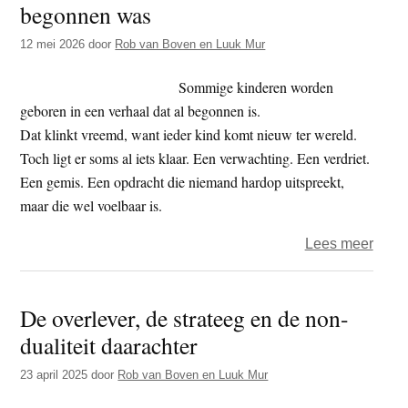
begonnen was
t
e
e
s
12 mei 2026
door
Rob van Boven en Luuk Mur
i
Sommige kinderen worden
t
geboren in een verhaal dat al begonnen is.
e
Dat klinkt vreemd, want ieder kind komt nieuw ter wereld.
Toch ligt er soms al iets klaar. Een verwachting. Een verdriet.
Een gemis. Een opdracht die niemand hardop uitspreekt,
maar die wel voelbaar is.
over
Lees meer
Gebo
in
De overlever, de strateeg en de non-
een
dualiteit daarachter
verha
dat
23 april 2025
door
Rob van Boven en Luuk Mur
al