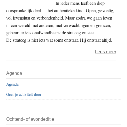
bego
In ieder mens leeft een diep
was
oorspronkelijk deel — het authentieke kind. Open, gevoelig,
vol levenslust en verbondenheid. Maar zodra we gaan leven
in een wereld met anderen, met verwachtingen en grenzen,
gebeurt er iets onafwendbaars: de strateeg ontstaat.
De strateeg is niet iets wat soms ontstaat. Hij ontstaat altijd.
over
Lees meer
De
overl
Primaire
Agenda
de
Sidebar
strat
Agenda
en
Geef je activiteit door
de
non-
dualit
daara
Ochtend- of avondeditie