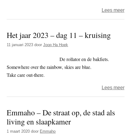
over
Lees meer
Beeld
–
Het jaar 2023 – dag 11 – kruising
straa
11 januari 2023
door
Joop Ha Hoek
De rollator en de bakfiets.
Somewhere over the rainbow, skies are blue.
Take care out-there.
over
Lees meer
Het
jaar
Emmaho – De straat op, de stad als
2023
living en slaapkamer
–
dag
1 maart 2020
door
Emmaho
11