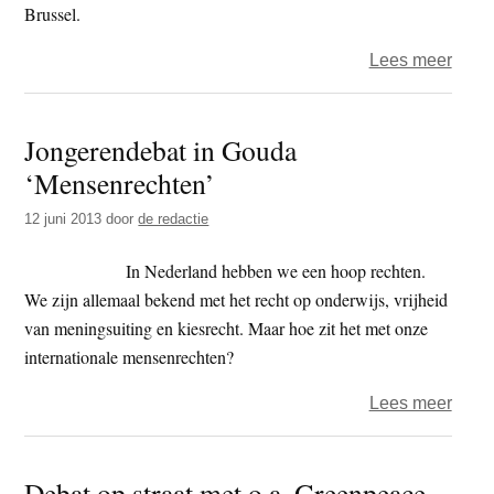
Brussel.
over
Lees meer
Emm
–
Jongerendebat in Gouda
De
‘Mensenrechten’
straat
op,
12 juni 2013
door
de redactie
de
stad
In Nederland hebben we een hoop rechten.
als
We zijn allemaal bekend met het recht op onderwijs, vrijheid
living
van meningsuiting en kiesrecht. Maar hoe zit het met onze
en
internationale mensenrechten?
slaa
over
Lees meer
Jong
in
Debat op straat met o.a. Greenpeace
Goud