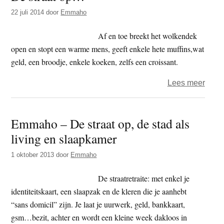
22 juli 2014
door
Emmaho
Af en toe breekt het wolkendek
open en stopt een warme mens, geeft enkele hete muffins,wat
geld, een broodje, enkele koeken, zelfs een croissant.
over
Lees meer
De
straat
Emmaho – De straat op, de stad als
op…
living en slaapkamer
1 oktober 2013
door
Emmaho
De straatretraite: met enkel je
identiteitskaart, een slaapzak en de kleren die je aanhebt
“sans domicil” zijn. Je laat je uurwerk, geld, bankkaart,
gsm…bezit, achter en wordt een kleine week dakloos in