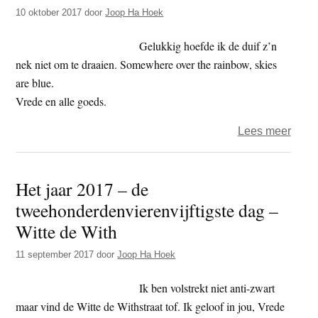
10 oktober 2017
door
Joop Ha Hoek
–
gasex
Gelukkig hoefde ik de duif z’n
nek niet om te draaien. Somewhere over the rainbow, skies
are blue.
Vrede en alle goeds.
over
Lees meer
Het
jaar
Het jaar 2017 – de
2017
tweehonderdenvierenvijftigste dag –
–
de
Witte de With
tweeh
11 september 2017
door
Joop Ha Hoek
dag
–
Ik ben volstrekt niet anti-zwart
dode
maar vind de Witte de Withstraat tof. Ik geloof in jou, Vrede
duif