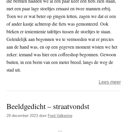
die bermen hadden we al een paar keer een fiets zien staan,
met een paar lage stoeltjes ernaast en twee mannen erbij.
Toen we er wat beter op gingen letten, zagen we dat er een
of ander kastje achterop die fiets was gemonteerd. Ook
bleken er ieniemienie tafeltjes tussen de stoeltjes te staan.
Geleidelijk aan begonnen we te vermoeden wat er precies
aan de hand was, en op een gegeven moment wisten we het
zeker: iemand was hier een coffeeshop begonnen. Gewoon
buiten, in een berm van een meter breed, langs de weg de
stad uit.
over
Lees meer
Leve
in
Beeldgedicht – straatvondst
Thail
–
29 december 2023
door
Fred Valkering
Koffie
…