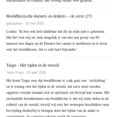
interpretaties en rituelen, met weinig ruimte voor gesprek.'
Boeddhistische doeners en denkers – de serie (27)
gastauteur - 15 mei 2026
Loekie: 'Ik ben ook heel dankbaar dat dit op mijn pad is gekomen.
Dat het voor mij als leek mogelijk is om met een groep van 60
mensen tien dagen op de Drentse hei samen te mediteren en te leren
over het boeddhisme, dat is echt heel bijzonder.’
Taigu – Het lijden in de wereld
Jules Prast - 24 april 2026
Het komt Taigu voor dat boeddhisme te vaak gaat over ‘verlichting’
en te weinig over het lijden in de wereld, dat eerst moet worden
opgelost voordat iemand zich in spirituele zin bevrijd kan wanen. Het
existentiële kerndilemma van boeddhisme is dat wij ieder delen in de
rotheid van de wereld, terwijl wij over het vermogen beschikken onze
bevrijding dichterbij te brengen door het lijden van de ander te
verminderen. In sommige teksten wordt dit vermogen