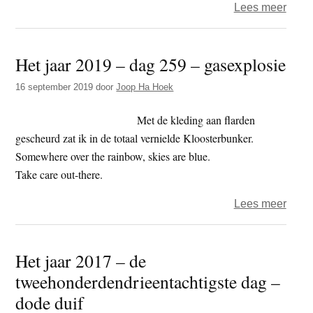
over
Lees meer
slaa
Het
jaar
Het jaar 2019 – dag 259 – gasexplosie
2020
–
16 september 2019
door
Joop Ha Hoek
dag
55
Met de kleding aan flarden
–
gescheurd zat ik in de totaal vernielde Kloosterbunker.
mish
Somewhere over the rainbow, skies are blue.
Take care out-there.
over
Lees meer
Het
jaar
Het jaar 2017 – de
2019
tweehonderdendrieentachtigste dag –
–
dag
dode duif
259