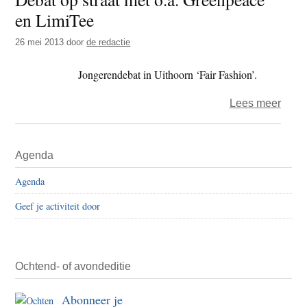
en LimiTee
‘Mens
26 mei 2013
door
de redactie
Jongerendebat in Uithoorn ‘Fair Fashion’.
over
Lees meer
Deba
op
Primaire
Agenda
straat
Sidebar
met
Agenda
o.a.
Geef je activiteit door
Gree
en
Limi
Ochtend- of avondeditie
Abonneer je