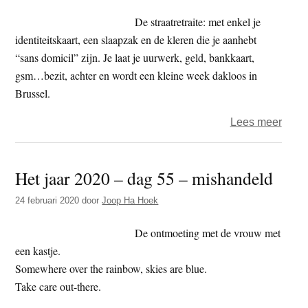
–
De straatretraite: met enkel je
kruis
identiteitskaart, een slaapzak en de kleren die je aanhebt
“sans domicil” zijn. Je laat je uurwerk, geld, bankkaart,
gsm…bezit, achter en wordt een kleine week dakloos in
Brussel.
over
Lees meer
Emm
–
Het jaar 2020 – dag 55 – mishandeld
De
straat
24 februari 2020
door
Joop Ha Hoek
op,
de
De ontmoeting met de vrouw met
stad
een kastje.
als
Somewhere over the rainbow, skies are blue.
living
Take care out-there.
en