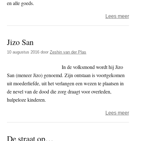
en alle goeds.
over
Lees meer
Het
jaar
Jizo San
2017
–
10 augustus 2016
door
Zeshin van der Plas
de
tweeh
In de volksmond wordt hij Jizo
dag
San (meneer Jizo) genoemd. Zijn ontstaan is voortgekomen
–
uit moederliefde, uit het verlangen een wezen te plaatsen in
Witte
de nevel van de dood die zorg draagt voor overleden,
de
hulpeloze kinderen.
With
over
Lees meer
Jizo
San
De straat op…