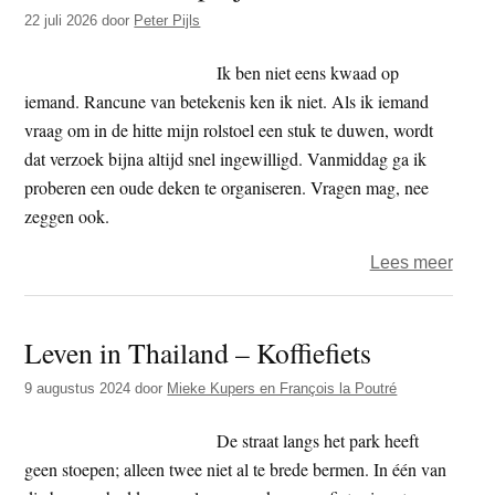
t
22 juli 2026
door
Peter Pijls
e
e
s
Ik ben niet eens kwaad op
i
iemand. Rancune van betekenis ken ik niet. Als ik iemand
t
vraag om in de hitte mijn rolstoel een stuk te duwen, wordt
e
dat verzoek bijna altijd snel ingewilligd. Vanmiddag ga ik
proberen een oude deken te organiseren. Vragen mag, nee
zeggen ook.
over
Lees meer
Peter
–
Leven in Thailand – Koffiefiets
Zond
pasje
9 augustus 2024
door
Mieke Kupers en François la Poutré
zond
dram
De straat langs het park heeft
geen stoepen; alleen twee niet al te brede bermen. In één van