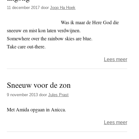
drieh
11 december 2017
door
Joop Ha Hoek
dag
–
Was ik maar de Here God die
klein
sneeuw en mist kon laten verdwijnen.
Somewhere over the rainbow skies are blue.
Take care out-there.
over
Lees meer
Het
jaar
Sneeuw voor de zon
2017
–
9 november 2013
door
Jules Prast
de
drieh
Met Amida opgaan in Anicca.
dag
over
Lees meer
–
Snee
angst
voor