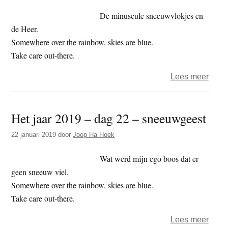
Vlaa
De minuscule sneeuwvlokjes en
de Heer.
Somewhere over the rainbow, skies are blue.
Take care out-there.
over
Lees meer
Het
jaar
Het jaar 2019 – dag 22 – sneeuwgeest
2019
–
22 januari 2019
door
Joop Ha Hoek
dag
30
Wat werd mijn ego boos dat er
–
geen sneeuw viel.
weera
Somewhere over the rainbow, skies are blue.
Take care out-there.
over
Lees meer