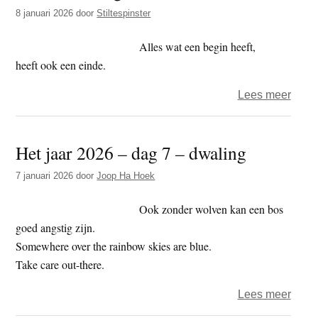
t
8 januari 2026
door
Stiltespinster
e
e
s
Alles wat een begin heeft,
i
heeft ook een einde.
t
e
over
Lees meer
Snee
Het jaar 2026 – dag 7 – dwaling
7 januari 2026
door
Joop Ha Hoek
Ook zonder wolven kan een bos
goed angstig zijn.
Somewhere over the rainbow skies are blue.
Take care out-there.
over
Lees meer
Het