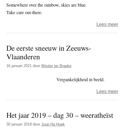
Kikak
Somewhere over the rainbow, skies are blue.
Take care out-there.
over
Lees meer
Het
jaar
De eerste sneeuw in Zeeuws-
2023
Vlaanderen
–
dag
16 januari 2021
door
Wouter ter Braake
3
–
Vergankelijkheid in beeld.
snee
over
Lees meer
De
eerst
Het jaar 2019 – dag 30 – weeratheïst
snee
in
30 januari 2019
door
Joop Ha Hoek
Zeeu