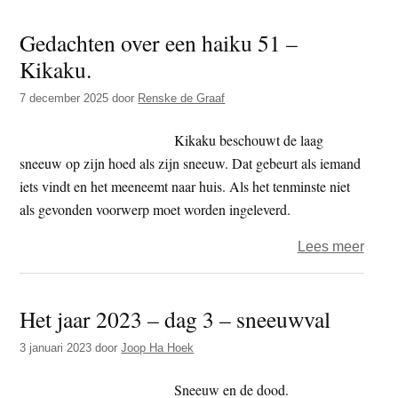
jaar
Gedachten over een haiku 51 –
2026
Kikaku.
–
dag
7 december 2025
door
Renske de Graaf
7
–
Kikaku beschouwt de laag
dwal
sneeuw op zijn hoed als zijn sneeuw. Dat gebeurt als iemand
iets vindt en het meeneemt naar huis. Als het tenminste niet
als gevonden voorwerp moet worden ingeleverd.
over
Lees meer
Geda
over
Het jaar 2023 – dag 3 – sneeuwval
een
haiku
3 januari 2023
door
Joop Ha Hoek
51
–
Sneeuw en de dood.