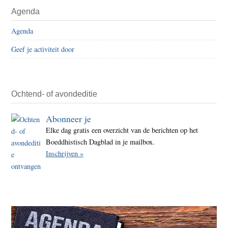
Primaire
Agenda
de
Sidebar
zon
Agenda
Geef je activiteit door
Ochtend- of avondeditie
Abonneer je
Elke dag gratis een overzicht van de berichten op het
Boeddhistisch Dagblad in je mailbox.
Inschrijven »