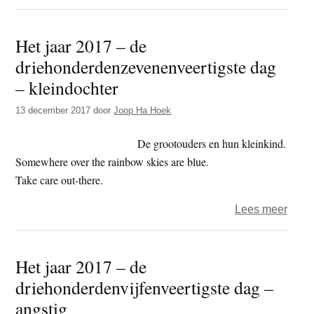
Het
jaar
Het jaar 2017 – de
2019
driehonderdenzevenenveertigste dag
–
dag
– kleindochter
22
13 december 2017
door
Joop Ha Hoek
–
snee
De grootouders en hun kleinkind.
Somewhere over the rainbow skies are blue.
Take care out-there.
over
Lees meer
Het
jaar
Het jaar 2017 – de
2017
driehonderdenvijfenveertigste dag –
–
de
angstig