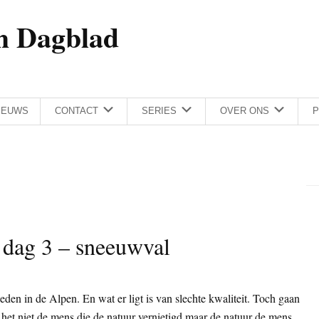
h Dagblad
IEUWS
CONTACT
SERIES
OVER ONS
P
 dag 3 – sneeuwval
eden in de Alpen. En wat er ligt is van slechte kwaliteit. Toch gaan
et niet de mens die de natuur vernietigd maar de natuur de mens.