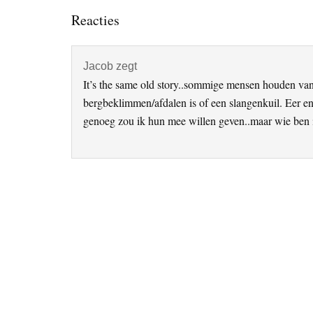
Lees
Reacties
Interacties
Jacob
zegt
It’s the same old story..sommige mensen houden van
bergbeklimmen/afdalen is of een slangenkuil. Eer e
genoeg zou ik hun mee willen geven..maar wie ben 