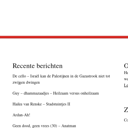
Recente berichten
O
He
De cello – Israël kan de Palestijnen in de Gazastrook niet tot
we
zwijgen dwingen
Le
Guy – dhammazaadjes – Heilzaam versus onheilzaam
Haiku van Renske – Stadstuintjes II
Z
Ardan-Ah!
Co
Geen dood, geen vrees (30) – Anatman