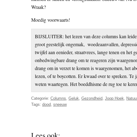
Wraak?
Moedig voorwaarts!
BIJSLUITER: het lezen van deze columns kan leiden
groot geestelijk ongemak, woedeaanvallen, depressie
twijfel aan eenieder, straatvrees, lange tenen en het g
onbedwingbare drang om te reageren zijn waargenom
drang om in verzet te komen is waargenomen, het ab
lezen, of te boycotten. Er kwaad over te spreken. Te 
weten waartegen. Het boeddhisme de rug toe te keren
Categorie:
Columns
,
Geluk
,
Gezondheid
,
Joop Hoek
,
Natuu
Tags:
dood
,
sneeuw
Lees ook: