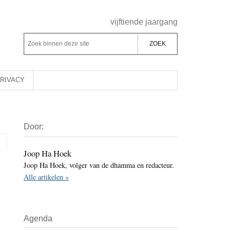
Header
vijftiende jaargang
Rechts
Z
Z
o
o
e
e
k
k
RIVACY
b
o
i
p
Primaire
n
d
Door:
Sidebar
n
e
e
z
Joop Ha Hoek
n
Joop Ha Hoek, volger van de dhamma en redacteur.
e
d
Alle artikelen »
s
e
i
z
t
e
Agenda
e
s