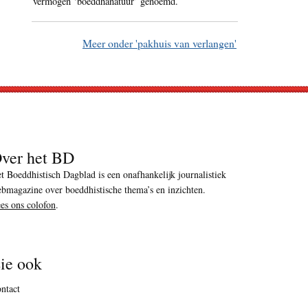
vermogen ‘boeddhanatuur’ genoemd.
Meer onder 'pakhuis van verlangen'
ver het BD
t Boeddhistisch Dagblad is een onafhankelijk journalistiek
bmagazine over boeddhistische thema’s en inzichten.
es ons colofon
.
ie ook
ntact