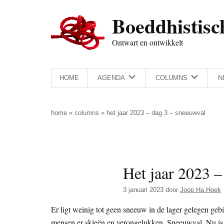
Door
Skip
Spring
Spring
Boeddhistisc
naar
to
naar
naar
de
secondary
de
de
Ontwart en ontwikkelt
hoofd
menu
eerste
voettekst
inhoud
sidebar
HOME
AGENDA
COLUMNS
N
home
»
columns
»
het jaar 2023 – dag 3 – sneeuwval
Het jaar 2023 –
3 januari 2023
door
Joop Ha Hoek
Er ligt weinig tot geen sneeuw in de lager gelegen gebi
mensen er skieën en verongelukken. Sneeuwval. Nu is h