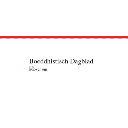
Footer
Boeddhistisch Dagblad