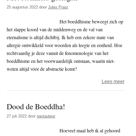
door
25 augustus 2022
door
Jules Prast
relig
verbe
Het boeddhisme beweegt zich op
het slappe koord van de middenweg en de val van
eternalisme is altijd dichtbij. Ik heb een zekere mate van
allergie ontwikkeld voor woorden als leegte en eenheid. Hoe
rechtvaardig je deze vanuit de fenomenologie van het
boeddhisme en het voorwaardelijk ontstaan, waarin niet-
weten altijd vóór de abstractie komt?
over
Lees meer
Met
stom
Dood de Boeddha!
gesl
27 juli 2022
door
gastauteur
Hoeveel maal heb ik al gehoord