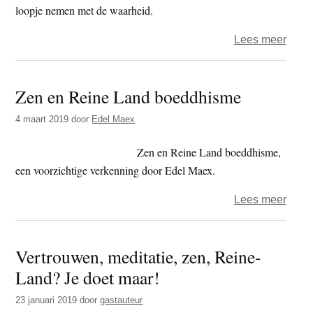
loopje nemen met de waarheid.
over
Lees meer
Shari
dans
Zen en Reine Land boeddhisme
van
vreu
4 maart 2019
door
Edel Maex
(afle
2
Zen en Reine Land boeddhisme,
en
een voorzichtige verkenning door Edel Maex.
slot)
over
Lees meer
Zen
en
Vertrouwen, meditatie, zen, Reine-
Rein
Land? Je doet maar!
Land
boed
23 januari 2019
door
gastauteur