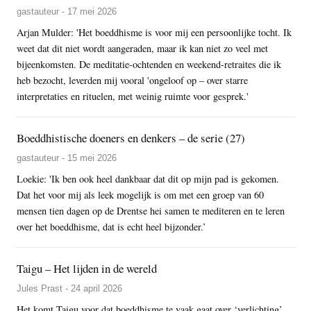
gastauteur - 17 mei 2026
Arjan Mulder: 'Het boeddhisme is voor mij een persoonlijke tocht. Ik
weet dat dit niet wordt aangeraden, maar ik kan niet zo veel met
bijeenkomsten. De meditatie-ochtenden en weekend-retraites die ik
heb bezocht, leverden mij vooral 'ongeloof op – over starre
interpretaties en rituelen, met weinig ruimte voor gesprek.'
Boeddhistische doeners en denkers – de serie (27)
gastauteur - 15 mei 2026
Loekie: 'Ik ben ook heel dankbaar dat dit op mijn pad is gekomen.
Dat het voor mij als leek mogelijk is om met een groep van 60
mensen tien dagen op de Drentse hei samen te mediteren en te leren
over het boeddhisme, dat is echt heel bijzonder.’
Taigu – Het lijden in de wereld
Jules Prast - 24 april 2026
Het komt Taigu voor dat boeddhisme te vaak gaat over ‘verlichting’