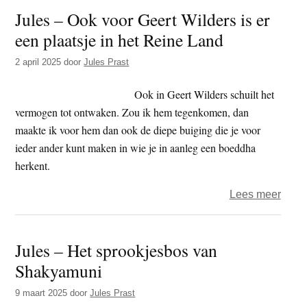
Jules – Ook voor Geert Wilders is er
van
een plaatsje in het Reine Land
het
mate
2 april 2025
door
Jules Prast
mede
Ook in Geert Wilders schuilt het
vermogen tot ontwaken. Zou ik hem tegenkomen, dan
maakte ik voor hem dan ook de diepe buiging die je voor
ieder ander kunt maken in wie je in aanleg een boeddha
herkent.
over
Lees meer
Jules
–
Jules – Het sprookjesbos van
Ook
Shakyamuni
voor
Geert
9 maart 2025
door
Jules Prast
Wilde