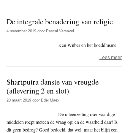
De
een
weg
land
De integrale benadering van religie
naar
van
vore
geluk
4 november 2019
door
Pascal Versavel
leidt
te
terug
Ken Wilber en het boeddhisme.
sche
over
Lees meer
De
integ
Shariputra danste van vreugde
bena
(aflevering 2 en slot)
van
religi
20 maart 2019
door
Edel Maex
De uiteenzetting over vaardige
middelen roept meteen de vraag op: en de waarheid dan? Is
dit geen bedrog? Goed bedoeld, dat wel, maar het blijft een