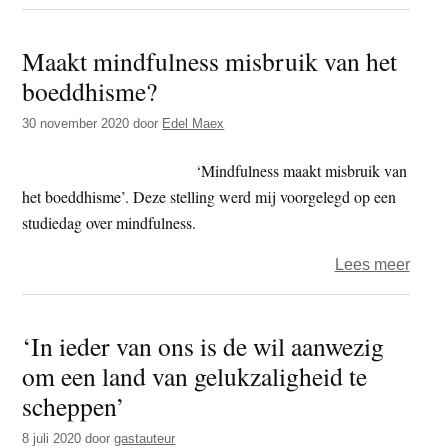
Het
spro
Maakt mindfulness misbruik van het
van
boeddhisme?
Shak
30 november 2020
door
Edel Maex
‘Mindfulness maakt misbruik van
het boeddhisme’. Deze stelling werd mij voorgelegd op een
studiedag over mindfulness.
over
Lees meer
Maak
mindf
‘In ieder van ons is de wil aanwezig
misbr
om een land van gelukzaligheid te
van
het
scheppen’
boed
8 juli 2020
door
gastauteur