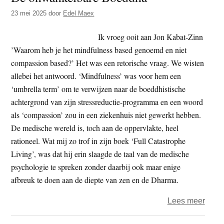
door
23 mei 2025
door
Edel Maex
relig
verbe
Ik vroeg ooit aan Jon Kabat-Zinn
’Waarom heb je het mindfulness based genoemd en niet
compassion based?’ Het was een retorische vraag. We wisten
allebei het antwoord. ‘Mindfulness’ was voor hem een
‘umbrella term’ om te verwijzen naar de boeddhistische
achtergrond van zijn stressreductie-programma en een woord
als ‘compassion’ zou in een ziekenhuis niet gewerkt hebben.
De medische wereld is, toch aan de oppervlakte, heel
rationeel. Wat mij zo trof in zijn boek ‘Full Catastrophe
Living’, was dat hij erin slaagde de taal van de medische
psychologie te spreken zonder daarbij ook maar enige
afbreuk te doen aan de diepte van zen en de Dharma.
over
Lees meer
De