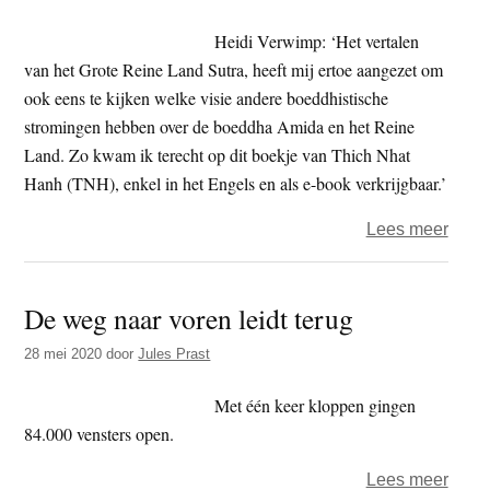
Heidi Verwimp: ‘Het vertalen
van het Grote Reine Land Sutra, heeft mij ertoe aangezet om
ook eens te kijken welke visie andere boeddhistische
stromingen hebben over de boeddha Amida en het Reine
Land. Zo kwam ik terecht op dit boekje van Thich Nhat
Hanh (TNH), enkel in het Engels en als e-book verkrijgbaar.’
over
Lees meer
‘In
ieder
De weg naar voren leidt terug
van
ons
28 mei 2020
door
Jules Prast
is
de
Met één keer kloppen gingen
wil
84.000 vensters open.
aanw
over
Lees meer
om