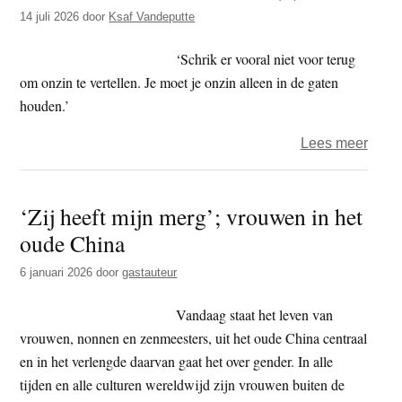
t
14 juli 2026
door
Ksaf Vandeputte
e
e
s
‘Schrik er vooral niet voor terug
i
om onzin te vertellen. Je moet je onzin alleen in de gaten
t
houden.’
e
over
Lees meer
Wat
zou
‘Zij heeft mijn merg’; vrouwen in het
de
oude China
Boed
doen
6 januari 2026
door
gastauteur
(2)
Vandaag staat het leven van
vrouwen, nonnen en zenmeesters, uit het oude China centraal
en in het verlengde daarvan gaat het over gender. In alle
tijden en alle culturen wereldwijd zijn vrouwen buiten de