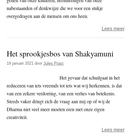
genen van onze kinderen, herinneringen van onze
nabestaanden of denkwijze die we voor een stukje
overgedragen aan de mensen om ons heen.
over
Lees meer
Is
de
Het sprookjesbos van Shakyamuni
golf
herbo
19 januari 2021
door
Jules Prast
word
wij
Het gevaar dat schuilgaat in het
herb
reduceren van iets vreemds tot iets wat wij herkennen, is dat
van een zekere verdorring, van een verlies van betekenis.
Steeds vaker dringt zich de vraag aan mij op of wij de
Dharma niet veel meer moeten eren met onze eigen
creativiteit.
over
Lees meer