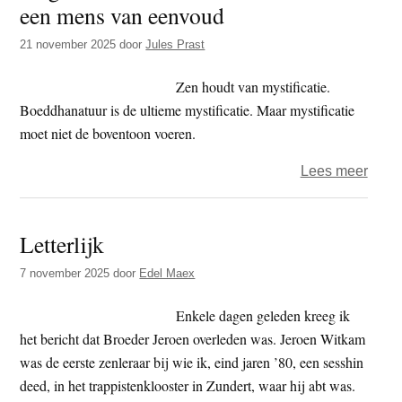
een mens van eenvoud
weet
is
21 november 2025
door
Jules Prast
het
enig
Zen houdt van mystificatie.
dat
Boeddhanatuur is de ultieme mystificatie. Maar mystificatie
je
moet niet de boventoon voeren.
weet’
over
Lees meer
Taigu
–
Letterlijk
Het
maxi
7 november 2025
door
Edel Maex
haalb
voor
Enkele dagen geleden kreeg ik
een
het bericht dat Broeder Jeroen overleden was. Jeroen Witkam
mens
was de eerste zenleraar bij wie ik, eind jaren ’80, een sesshin
van
deed, in het trappistenklooster in Zundert, waar hij abt was.