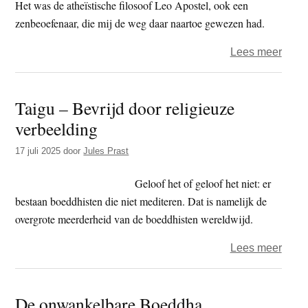
eenv
Het was de atheïstische filosoof Leo Apostel, ook een
zenbeoefenaar, die mij de weg daar naartoe gewezen had.
over
Lees meer
Letter
Taigu – Bevrijd door religieuze
verbeelding
17 juli 2025
door
Jules Prast
Geloof het of geloof het niet: er
bestaan boeddhisten die niet mediteren. Dat is namelijk de
overgrote meerderheid van de boeddhisten wereldwijd.
over
Lees meer
Taigu
–
De onwankelbare Boeddha
Bevri