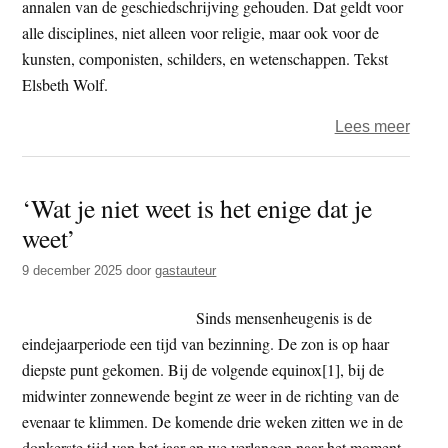
annalen van de geschiedschrijving gehouden. Dat geldt voor
alle disciplines, niet alleen voor religie, maar ook voor de
kunsten, componisten, schilders, en wetenschappen. Tekst
Elsbeth Wolf.
over
Lees meer
‘Zij
heeft
‘Wat je niet weet is het enige dat je
mijn
weet’
merg’
vrou
9 december 2025
door
gastauteur
in
het
Sinds mensenheugenis is de
oude
eindejaarperiode een tijd van bezinning. De zon is op haar
Chin
diepste punt gekomen. Bij de volgende equinox[1], bij de
midwinter zonnewende begint ze weer in de richting van de
evenaar te klimmen. De komende drie weken zitten we in de
donkerste tijd van het jaar en we verlangen naar het moment