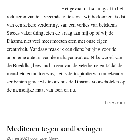
is
Het gevaar dat schuilgaat in het
er
reduceren van iets vreemds tot iets wat wij herkennen, is dat
een
van een zekere verdorring, van een verlies van betekenis.
plaat
Steeds vaker dringt zich de vraag aan mij op of wij de
in
Dharma niet veel meer moeten eren met onze eigen
het
creativiteit. Vandaag maak ik een diepe buiging voor de
Rein
anonieme auteurs van de mahayanasutras. Niks woord van
Land
de Boeddha, bewaard in één van de vele hemelen totdat de
mensheid eraan toe was; het is de inspiratie van onbekende
scribenten geweest die ons ons de Dharma voorschotelen op
de menselijke maat van toen en nu.
over
Lees meer
Jules
–
Mediteren tegen aardbevingen
Het
spro
20 mei 2024
door
Edel Maex