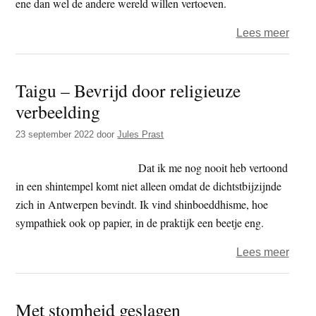
ene dan wel de andere wereld willen vertoeven.
over
Lees meer
Zich
bevi
Taigu – Bevrijd door religieuze
in
verbeelding
het
Rein
23 september 2022
door
Jules Prast
Land
Dat ik me nog nooit heb vertoond
in een shintempel komt niet alleen omdat de dichtstbijzijnde
zich in Antwerpen bevindt. Ik vind shinboeddhisme, hoe
sympathiek ook op papier, in de praktijk een beetje eng.
over
Lees meer
Taigu
–
Met stomheid geslagen
Bevri