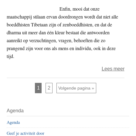
Enfin, mooi dat onze
maatschappij stilaan ervan doordrongen wordt dat niet alle
boeddhisten Tibetaan zijn of zenboeddhisten, en dat de
dharma uit meer dan één kleur bestaat die antwoorden
aanreikt op verzuchtingen, vragen, behoeften die zo
prangend zijn voor ons als mens en individu, ook in deze
tijd.
over
Lees meer
Vertr
medit
Pagina
Pagina
1
2
Ga naar
Volgende pagina »
zen,
Rein
Primaire
Land
Agenda
Sidebar
Je
Agenda
doet
maar
Geef je activiteit door