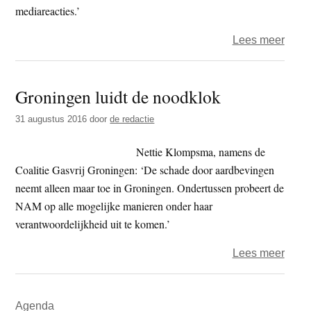
de
mediareacties.’
staat
over
Lees meer
Milie
–
Groningen luidt de noodklok
‘NA
had
31 augustus 2016
door
de redactie
grote
invlo
Nettie Klompsma, namens de
op
Coalitie Gasvrij Groningen: ‘De schade door aardbevingen
gasbe
neemt alleen maar toe in Groningen. Ondertussen probeert de
NAM op alle mogelijke manieren onder haar
verantwoordelijkheid uit te komen.’
over
Lees meer
Gron
luidt
Primaire
Agenda
de