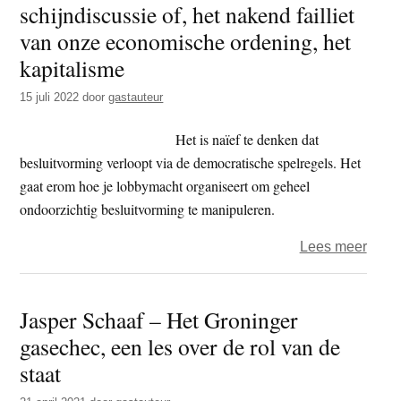
schijndiscussie of, het nakend failliet
t
e
van onze economische ordening, het
e
s
kapitalisme
i
t
15 juli 2022
door
gastauteur
e
Het is naïef te denken dat
besluitvorming verloopt via de democratische spelregels. Het
gaat erom hoe je lobbymacht organiseert om geheel
ondoorzichtig besluitvorming te manipuleren.
over
Lees meer
Bove
vs
Jasper Schaaf – Het Groninger
onder
gasechec, een les over de rol van de
een
schij
staat
of,