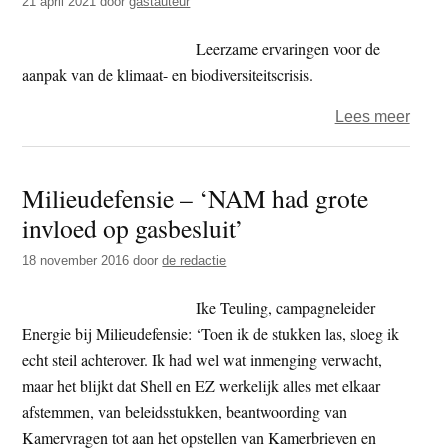
21 april 2021
door
gastauteur
het
nake
Leerzame ervaringen voor de
faillie
aanpak van de klimaat- en biodiversiteitscrisis.
van
onze
over
Lees meer
econ
Jasp
orden
Scha
Milieudefensie – ‘NAM had grote
het
–
kapit
invloed op gasbesluit’
Het
Gron
18 november 2016
door
de redactie
gase
een
Ike Teuling, campagneleider
les
Energie bij Milieudefensie: ‘Toen ik de stukken las, sloeg ik
over
echt steil achterover. Ik had wel wat inmenging verwacht,
de
maar het blijkt dat Shell en EZ werkelijk alles met elkaar
rol
afstemmen, van beleidsstukken, beantwoording van
van
Kamervragen tot aan het opstellen van Kamerbrieven en