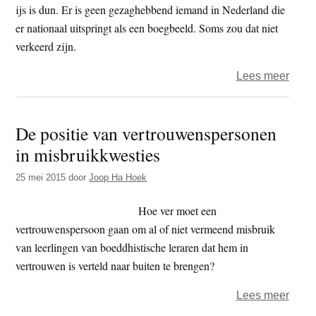
ijs is dun. Er is geen gezaghebbend iemand in Nederland die
er nationaal uitspringt als een boegbeeld. Soms zou dat niet
verkeerd zijn.
over
Lees meer
Varam
‘Ik
De positie van vertrouwenspersonen
heb
in misbruikkwesties
niks
met
25 mei 2015
door
Joop Ha Hoek
heili
Hoe ver moet een
vertrouwenspersoon gaan om al of niet vermeend misbruik
van leerlingen van boeddhistische leraren dat hem in
vertrouwen is verteld naar buiten te brengen?
over
Lees meer
De