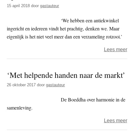
t
15 april 2018
door
gastauteur
e
e
s
‘We hebben een antiekwinkel
i
ingericht en iedereen vindt het prachtig, denken we. Maar
t
eigenlijk is het niet veel meer dan een verzameling rotzooi.’
e
over
Lees meer
Spiri
mater
‘Met helpende handen naar de markt’
26 oktober 2017
door
gastauteur
De Boeddha over harmonie in de
samenleving.
over
Lees meer
‘Met
help