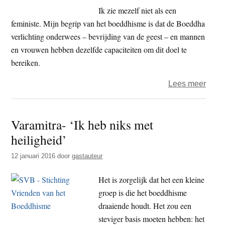
de
Ik zie mezelf niet als een
Boed
feministe. Mijn begrip van het boeddhisme is dat de Boeddha
verlichting onderwees – bevrijding van de geest – en mannen
en vrouwen hebben dezelfde capaciteiten om dit doel te
bereiken.
over
Lees meer
Jacqu
Gom
Varamitra- ‘Ik heb niks met
(61)
heiligheid’
–
bran
12 januari 2016
door
gastauteur
Het is zorgelijk dat het een kleine
groep is die het boeddhisme
draaiende houdt. Het zou een
steviger basis moeten hebben: het