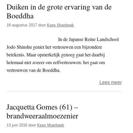
Duiken in de grote ervaring van de
hand
Boeddha
naar
de
18 augustus 2017
door
Kees Moerbeek
markt
In de Japanse Reine Landschool
Jodo Shinshu geniet het vertrouwen een bijzondere
betekenis. Maar opmerkelijk genoeg gaat het daarbij
helemaal niet zozeer om zelfvertrouwen: het gaat om
vertrouwen van de Boeddha.
over
Lees meer
Duik
in
Jacquetta Gomes (61) –
de
brandweeraalmoezenier
grote
ervar
13 juni 2016
door
Kees Moerbeek
van