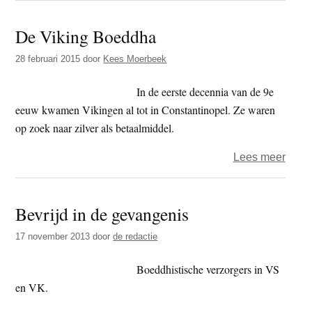
posit
De Viking Boeddha
van
vert
28 februari 2015
door
Kees Moerbeek
in
misbr
In de eerste decennia van de 9e
eeuw kwamen Vikingen al tot in Constantinopel. Ze waren
op zoek naar zilver als betaalmiddel.
over
Lees meer
De
Vikin
Bevrijd in de gevangenis
Boed
17 november 2013
door
de redactie
Boeddhistische verzorgers in VS
en VK.