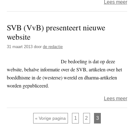
over
Lees meer
Bevri
in
SVB (VvB) presenteert nieuwe
de
website
geva
31 maart 2013
door
de redactie
De bedoeling is dat op deze
website, behalve informatie over de SVB, artikelen over het
boeddhisme in de (westerse) wereld en dharma-artikelen
worden gepubliceerd.
over
Lees meer
SVB
(VvB
Pagina
Pagina
Pagina
Ga naar
1
2
3
«
Vorige pagina
prese
nieu
Primaire
websi