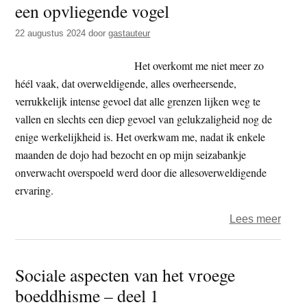
een opvliegende vogel
t
e
e
s
22 augustus 2024
door
gastauteur
i
Het overkomt me niet meer zo
t
héél vaak, dat overweldigende, alles overheersende,
e
verrukkelijk intense gevoel dat alle grenzen lijken weg te
vallen en slechts een diep gevoel van gelukzaligheid nog de
enige werkelijkheid is. Het overkwam me, nadat ik enkele
maanden de dojo had bezocht en op mijn seizabankje
onverwacht overspoeld werd door die allesoverweldigende
ervaring.
over
Lees meer
De
Boed
Sociale aspecten van het vroege
wat
boeddhisme – deel 1
ruise