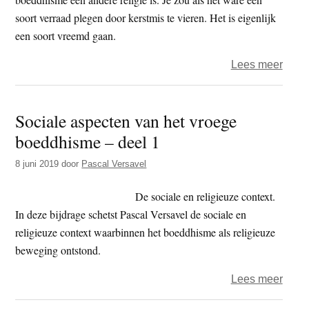
soort verraad plegen door kerstmis te vieren. Het is eigenlijk
een soort vreemd gaan.
over
Lees meer
De
kerst
Sociale aspecten van het vroege
van
boeddhisme – deel 1
de
Boed
8 juni 2019
door
Pascal Versavel
De sociale en religieuze context.
In deze bijdrage schetst Pascal Versavel de sociale en
religieuze context waarbinnen het boeddhisme als religieuze
beweging ontstond.
over
Lees meer
Socia