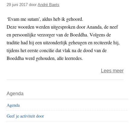
slach
29 juni 2017
door
André Baets
en
het
‘Evam me sutam’, aldus heb ik gehoord.
eten
Deze woorden werden uitgesproken door Ananda, de neef
van
en persoonlijke verzorger van de Boeddha. Volgens de
vlees
traditie had hij een uitzonderlijk geheugen en reciteerde hij,
tijdens het eerste concilie dat vlak na de dood van de
Boeddha werd gehouden, alle leerredes.
over
Lees meer
‘Het
aanta
Primaire
Agenda
kwali
Sidebar
van
Agenda
de
Geef je activiteit door
heer
Gota
is