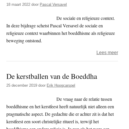
takke
18 maart 2022
door
Pascal Versavel
en
een
De sociale en religieuze context.
opvl
In deze bijdrage schetst Pascal Versavel de sociale en
vogel
religieuze context waarbinnen het boeddhisme als religieuze
beweging ontstond.
over
Lees meer
Socia
aspe
De kerstballen van de Boeddha
van
het
25 december 2019
door
Erik Hoogcarspel
vroe
boed
De vraag naar de relatie tussen
–
boeddhisme en het kerstfeest heeft natuurlijk niet alleen een
deel
pragmatische aspect. De gedachte die er achter zit is dat het
1
kerstfeest een soort christelijke ritueel is, terwijl het
boeddhisme een andere religie is. Je zou als het ware een