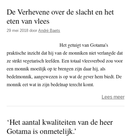
aspe
De Verhevene over de slacht en het
van
eten van vlees
het
vroe
29 mei 2018
door
André Baets
boed
–
Het getuigt van Gotama’s
deel
praktische inzicht dat hij van de monniken niet verlangde dat
1
ze strikt vegetarisch leefden. Een totaal vleesverbod zou voor
een monnik moeilijk op te brengen zijn daar hij, als
bedelmonnik, aangewezen is op wat de gever hem biedt. De
monnik eet wat in zijn bedelnap terecht komt.
over
Lees meer
De
Verh
‘Het aantal kwaliteiten van de heer
over
Gotama is onmetelijk.’
de