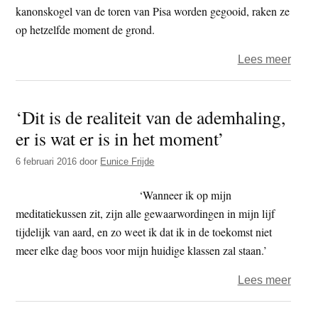
kanonskogel van de toren van Pisa worden gegooid, raken ze
op hetzelfde moment de grond.
over
Lees meer
Einst
gelijk
‘Dit is de realiteit van de ademhaling,
opni
er is wat er is in het moment’
bewe
alle
6 februari 2016
door
Eunice Frijde
objec
valle
‘Wanneer ik op mijn
op
meditatiekussen zit, zijn alle gewaarwordingen in mijn lijf
dezel
tijdelijk van aard, en zo weet ik dat ik in de toekomst niet
mani
meer elke dag boos voor mijn huidige klassen zal staan.’
over
Lees meer
‘Dit
is