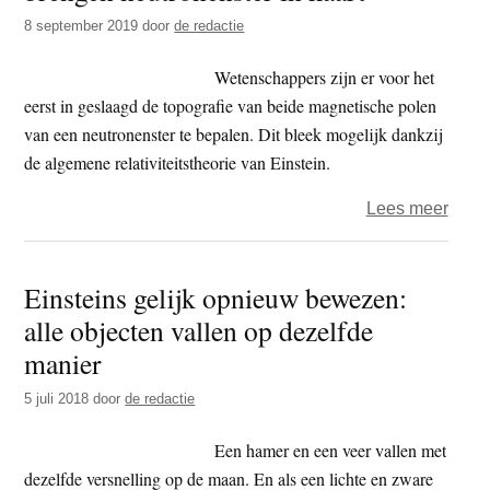
ande
8 september 2019
door
de redactie
onge
(II
Wetenschappers zijn er voor het
en
eerst in geslaagd de topografie van beide magnetische polen
slot)
van een neutronenster te bepalen. Dit bleek mogelijk dankzij
de algemene relativiteitstheorie van Einstein.
over
Lees meer
Kosm
pool
Einsteins gelijk opnieuw bewezen:
bren
alle objecten vallen op dezelfde
neutr
in
manier
kaart
5 juli 2018
door
de redactie
Een hamer en een veer vallen met
dezelfde versnelling op de maan. En als een lichte en zware