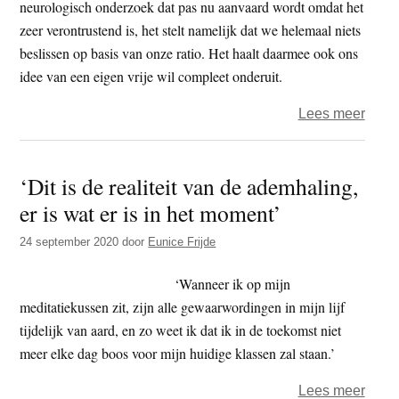
neurologisch onderzoek dat pas nu aanvaard wordt omdat het
zeer verontrustend is, het stelt namelijk dat we helemaal niets
beslissen op basis van onze ratio. Het haalt daarmee ook ons
idee van een eigen vrije wil compleet onderuit.
over
Lees meer
Wie
neem
‘Dit is de realiteit van de ademhaling,
hier
er is wat er is in het moment’
eigen
de
24 september 2020
door
Eunice Frijde
besli
‘Wanneer ik op mijn
meditatiekussen zit, zijn alle gewaarwordingen in mijn lijf
tijdelijk van aard, en zo weet ik dat ik in de toekomst niet
meer elke dag boos voor mijn huidige klassen zal staan.’
over
Lees meer