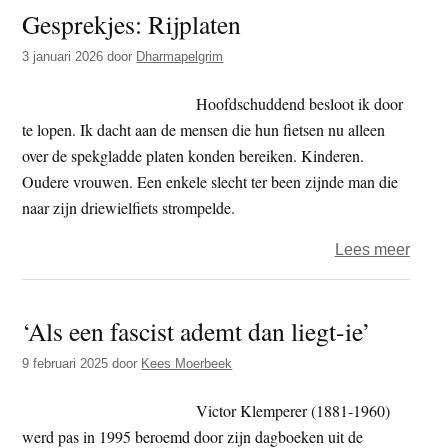
Gesprekjes: Rijplaten
of
ontwi
3 januari 2026
door
Dharmapelgrim
karm
wat
Hoofdschuddend besloot ik door
kunn
te lopen. Ik dacht aan de mensen die hun fietsen nu alleen
we
over de spekgladde platen konden bereiken. Kinderen.
erme
Oudere vrouwen. Een enkele slecht ter been zijnde man die
naar zijn driewielfiets strompelde.
over
Lees meer
Gespr
Rijpl
‘Als een fascist ademt dan liegt-ie’
9 februari 2025
door
Kees Moerbeek
Victor Klemperer (1881-1960)
werd pas in 1995 beroemd door zijn dagboeken uit de