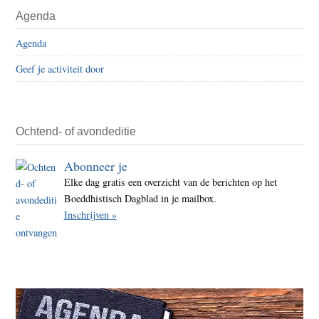
Primaire
Agenda
de
Sidebar
realit
Agenda
van
Geef je activiteit door
de
adem
er
is
Ochtend- of avondeditie
wat
Abonneer je
er
Elke dag gratis een overzicht van de berichten op het
is
Boeddhistisch Dagblad in je mailbox.
in
Inschrijven »
het
mome