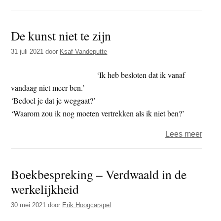
Mijn
reis
De kunst niet te zijn
terug
naar
31 juli 2021
door
Ksaf Vandeputte
de
open
‘Ik heb besloten dat ik vanaf
ruimt
vandaag niet meer ben.’
van
‘Bedoel je dat je weggaat?’
de
‘Waarom zou ik nog moeten vertrekken als ik niet ben?’
geest
over
Lees meer
–
De
met
kunst
als
Boekbespreking – Verdwaald in de
niet
gids
werkelijkheid
te
Han
zijn
de
30 mei 2021
door
Erik Hoogcarspel
Wit.