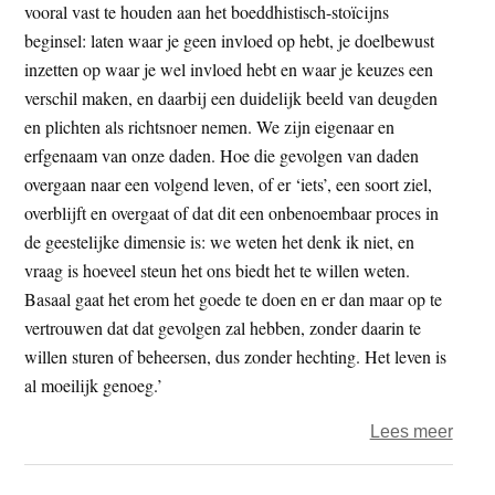
besli
vooral vast te houden aan het boeddhistisch-stoïcijns
beginsel: laten waar je geen invloed op hebt, je doelbewust
inzetten op waar je wel invloed hebt en waar je keuzes een
verschil maken, en daarbij een duidelijk beeld van deugden
en plichten als richtsnoer nemen. We zijn eigenaar en
erfgenaam van onze daden. Hoe die gevolgen van daden
overgaan naar een volgend leven, of er ‘iets’, een soort ziel,
overblijft en overgaat of dat dit een onbenoembaar proces in
de geestelijke dimensie is: we weten het denk ik niet, en
vraag is hoeveel steun het ons biedt het te willen weten.
Basaal gaat het erom het goede te doen en er dan maar op te
vertrouwen dat dat gevolgen zal hebben, zonder daarin te
willen sturen of beheersen, dus zonder hechting. Het leven is
al moeilijk genoeg.’
over
Lees meer
Eeuw
ziel