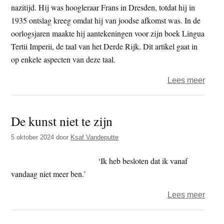
nazitijd. Hij was hoogleraar Frans in Dresden, totdat hij in
1935 ontslag kreeg omdat hij van joodse afkomst was. In de
oorlogsjaren maakte hij aantekeningen voor zijn boek Lingua
Tertii Imperii, de taal van het Derde Rijk. Dit artikel gaat in
op enkele aspecten van deze taal.
over
Lees meer
‘Als
een
De kunst niet te zijn
fascis
adem
5 oktober 2024
door
Ksaf Vandeputte
dan
liegt-
‘Ik heb besloten dat ik vanaf
ie’
vandaag niet meer ben.’
over
Lees meer
De
kunst