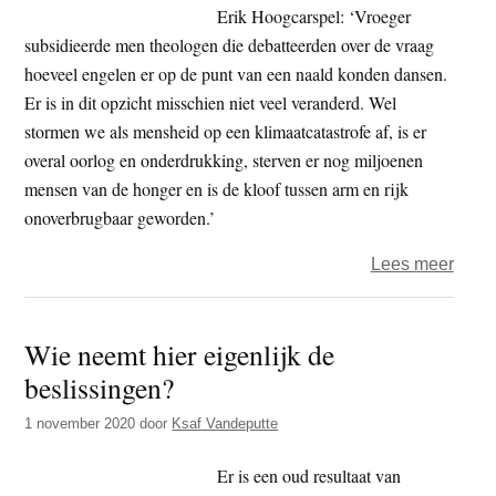
Erik Hoogcarspel: ‘Vroeger
subsidieerde men theologen die debatteerden over de vraag
hoeveel engelen er op de punt van een naald konden dansen.
Er is in dit opzicht misschien niet veel veranderd. Wel
stormen we als mensheid op een klimaatcatastrofe af, is er
overal oorlog en onderdrukking, sterven er nog miljoenen
mensen van de honger en is de kloof tussen arm en rijk
onoverbrugbaar geworden.’
over
Lees meer
Boek
–
Wie neemt hier eigenlijk de
Verd
beslissingen?
in
de
1 november 2020
door
Ksaf Vandeputte
werke
Er is een oud resultaat van