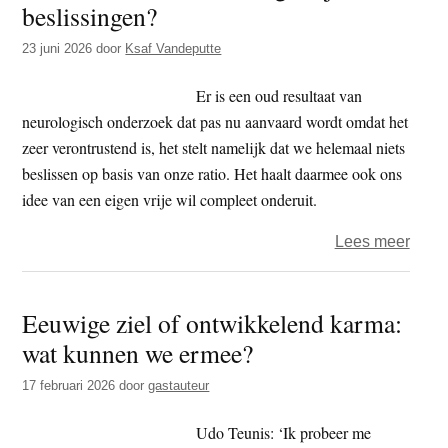
beslissingen?
t
e
e
s
23 juni 2026
door
Ksaf Vandeputte
i
Er is een oud resultaat van
t
neurologisch onderzoek dat pas nu aanvaard wordt omdat het
e
zeer verontrustend is, het stelt namelijk dat we helemaal niets
beslissen op basis van onze ratio. Het haalt daarmee ook ons
idee van een eigen vrije wil compleet onderuit.
over
Lees meer
Ksaf
–
Eeuwige ziel of ontwikkelend karma:
Wie
wat kunnen we ermee?
neem
hier
17 februari 2026
door
gastauteur
eigen
de
Udo Teunis: ‘Ik probeer me