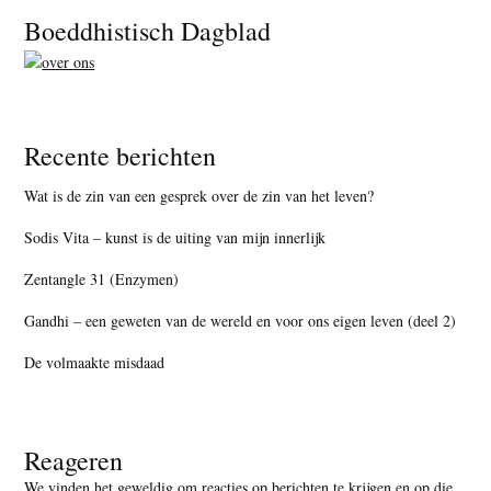
Footer
Boeddhistisch Dagblad
Recente berichten
Wat is de zin van een gesprek over de zin van het leven?
Sodis Vita – kunst is de uiting van mijn innerlijk
Zentangle 31 (Enzymen)
Gandhi – een geweten van de wereld en voor ons eigen leven (deel 2)
De volmaakte misdaad
Reageren
We vinden het geweldig om reacties op berichten te krijgen en op die