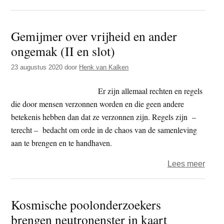
‘Dit
is
Gemijmer over vrijheid en ander
de
ongemak (II en slot)
realit
van
23 augustus 2020
door
Henk van Kalken
de
adem
Er zijn allemaal rechten en regels
er
die door mensen verzonnen worden en die geen andere
is
betekenis hebben dan dat ze verzonnen zijn. Regels zijn –
wat
terecht – bedacht om orde in de chaos van de samenleving
er
aan te brengen en te handhaven.
is
over
Lees meer
in
Gemi
het
over
mome
Kosmische poolonderzoekers
vrijhe
brengen neutronenster in kaart
en