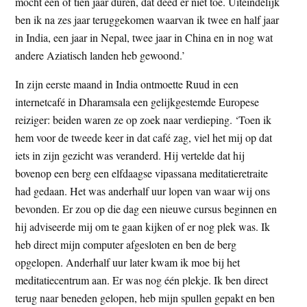
mocht één of tien jaar duren, dat deed er niet toe. Uiteindelijk
ben ik na zes jaar teruggekomen waarvan ik twee en half jaar
in India, een jaar in Nepal, twee jaar in China en in nog wat
andere Aziatisch landen heb gewoond.’
In zijn eerste maand in India ontmoette Ruud in een
internetcafé in Dharamsala een gelijkgestemde Europese
reiziger: beiden waren ze op zoek naar verdieping. ‘Toen ik
hem voor de tweede keer in dat café zag, viel het mij op dat
iets in zijn gezicht was veranderd. Hij vertelde dat hij
bovenop een berg een elfdaagse vipassana meditatieretraite
had gedaan. Het was anderhalf uur lopen van waar wij ons
bevonden. Er zou op die dag een nieuwe cursus beginnen en
hij adviseerde mij om te gaan kijken of er nog plek was. Ik
heb direct mijn computer afgesloten en ben de berg
opgelopen. Anderhalf uur later kwam ik moe bij het
meditatiecentrum aan. Er was nog één plekje. Ik ben direct
terug naar beneden gelopen, heb mijn spullen gepakt en ben