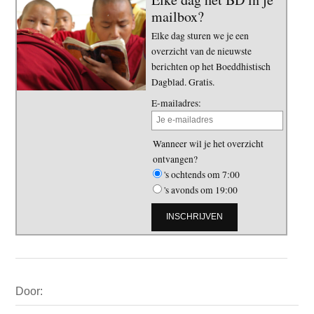
mailbox?
Elke dag sturen we je een
overzicht van de nieuwste
berichten op het Boeddhistisch
Dagblad. Gratis.
E-mailadres:
Wanneer wil je het overzicht
ontvangen?
's ochtends om 7:00
's avonds om 19:00
Primaire
Door:
Sidebar