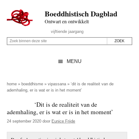
Door
Skip
Spring
Spring
Boeddhistisch Dagblad
naar
to
naar
naar
de
secondary
de
de
Ontwart en ontwikkelt
hoofd
menu
eerste
voettekst
Header
vijftiende jaargang
inhoud
sidebar
Rechts
Z
Z
o
o
e
e
MENU
k
k
b
o
i
p
home
»
boeddhisme
»
vipassana
»
‘dit is de realiteit van de
n
ademhaling, er is wat er is in het moment’
d
n
e
‘Dit is de realiteit van de
e
z
ademhaling, er is wat er is in het moment’
n
e
d
24 september 2020
door
Eunice Frijde
s
e
i
z