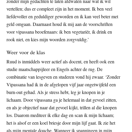
zonder mijn gedachten te laten afdwalen naar wat ik wil
vertellen; dus er compleet zijn in het moment. Ik ben veel
liefdevoller en geduldiger geworden en ik kan veel beter met
geld omgaan. Daarnaast houd ik mij aan de voorschriften
voor vipassana beoefenaars: ik ben vegetariër, ik drink en
rook niet, en kies mijn woorden zorgvuldig.’
Weer voor de klas
Ruud is inmiddels weer actief als docent, en heeft ook een
studie maatschappijleer en Engels achter de rug. De
combinatie van lesgeven en studeren vond hij zwaar. ‘Zonder
Vipassana had ik in de afgelopen vijf jaar ongetwijfeld een
burn-out gehad. Als je stress hebt, leg je knopen in je
lichaam. Door vipassana ga je helemaal in dat gevoel zitten,
en als je objectief naar dat gevoel kijkt, trillen al die knopen
los. Daarom mediteer ik elke dag en scan ik mijn lichaam;
het is alsof er een koel briesje door mijn lijf gaat. Ik zie het
als mijn mentale douche. Wanneer ik spanningen in mijn