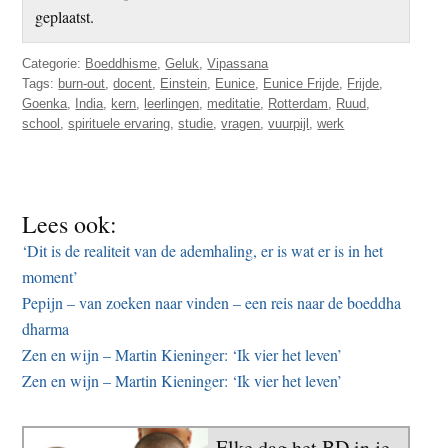
geplaatst.
Categorie:
Boeddhisme
,
Geluk
,
Vipassana
Tags:
burn-out
,
docent
,
Einstein
,
Eunice
,
Eunice Frijde
,
Frijde
,
Goenka
,
India
,
kern
,
leerlingen
,
meditatie
,
Rotterdam
,
Ruud
,
school
,
spirituele ervaring
,
studie
,
vragen
,
vuurpijl
,
werk
Lees ook:
‘Dit is de realiteit van de ademhaling, er is wat er is in het
moment’
Pepijn – van zoeken naar vinden – een reis naar de boeddha
dharma
Zen en wijn – Martin Kieninger: ‘Ik vier het leven’
Zen en wijn – Martin Kieninger: ‘Ik vier het leven’
Elke dag het BD in je