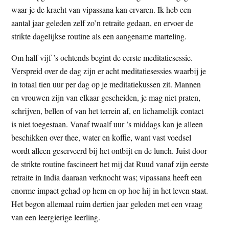
waar je de kracht van vipassana kan ervaren. Ik heb een
aantal jaar geleden zelf zo’n retraite gedaan, en ervoer de
strikte dagelijkse routine als een aangename marteling.
Om half vijf ’s ochtends begint de eerste meditatiesessie.
Verspreid over de dag zijn er acht meditatiesessies waarbij je
in totaal tien uur per dag op je meditatiekussen zit. Mannen
en vrouwen zijn van elkaar gescheiden, je mag niet praten,
schrijven, bellen of van het terrein af, en lichamelijk contact
is niet toegestaan. Vanaf twaalf uur ’s middags kan je alleen
beschikken over thee, water en koffie, want vast voedsel
wordt alleen geserveerd bij het ontbijt en de lunch. Juist door
de strikte routine fascineert het mij dat Ruud vanaf zijn eerste
retraite in India daaraan verknocht was; vipassana heeft een
enorme impact gehad op hem en op hoe hij in het leven staat.
Het begon allemaal ruim dertien jaar geleden met een vraag
van een leergierige leerling.