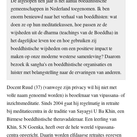
De afgelopen tien jaar is het aantal boeddhistische
t
e
gemeenschappen in Nederland toegenomen. Ik ben
e
s
enorm benieuwd naar het verhaal van boeddhisten: wat
i
doen ze op hun meditatiekussen, hoe passen ze de
t
wijsheden uit de dharma (teachings van de Boeddha) in
e
het dagelijkse leven toe en hoe gebruiken zij
boeddhistische wijsheden om een positieve impact te
maken op onze moderne westerse samenleving? Daarom
bezoek ik sangha’s en boeddhistische organisaties en
luister met belangstelling naar de ervaringen van anderen.
Docent Ruud (37) (vanwege zijn privacy wil hij niet met
volle naam genoemd worden) is beoefenaar van vipassana- of
inzichtsmeditatie. Sinds 2004 gaat hij regelmatig in retraite
bij meditatiecentra in de traditie van Sayagyi U Ba Khin, een
Birmese boeddhistische theravadaleraar. Een leerling van
Khin, S.N Goenka, heeft over de hele wereld vipassana-
centra opgericht. Daarin worden elfdaagse retraites gegeven