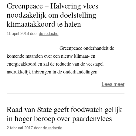
Greenpeace – Halvering vlees
2018
noodzakelijk om doelstelling
–
de
klimaatakkoord te halen
hond
11 april 2018
door
de redactie
dag
–
Greenpeace onderhandelt de
eetlo
komende maanden over een nieuw klimaat- en
energieakkoord en zal de reductie van de veestapel
nadrukkelijk inbrengen in de onderhandelingen.
over
Lees meer
Gree
–
Raad van State geeft foodwatch gelijk
Halve
in hoger beroep over paardenvlees
vlees
noodz
2 februari 2017
door
de redactie
om