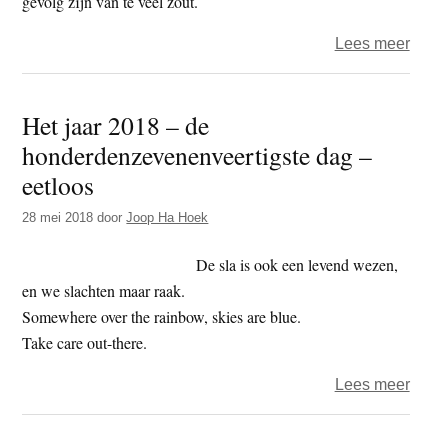
gevolg zijn van te veel zout.
over
Lees meer
Slech
nieu
Het jaar 2018 – de
voor
honderdenzevenenveertigste dag –
mann
van
eetloos
31-
28 mei 2018
door
Joop Ha Hoek
50
jaar:
De sla is ook een levend wezen,
hun
en we slachten maar raak.
jaarli
Somewhere over the rainbow, skies are blue.
zout
Take care out-there.
is
nu
over
Lees meer
al
Het
berei
jaar