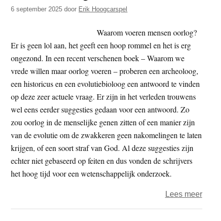
t
6 september 2025
door
Erik Hoogcarspel
e
e
s
Waarom voeren mensen oorlog?
i
Er is geen lol aan, het geeft een hoop rommel en het is erg
t
ongezond. In een recent verschenen boek – Waarom we
e
vrede willen maar oorlog voeren – proberen een archeoloog,
een historicus en een evolutiebioloog een antwoord te vinden
op deze zeer actuele vraag. Er zijn in het verleden trouwens
wel eens eerder suggesties gedaan voor een antwoord. Zo
zou oorlog in de menselijke genen zitten of een manier zijn
van de evolutie om de zwakkeren geen nakomelingen te laten
krijgen, of een soort straf van God. Al deze suggesties zijn
echter niet gebaseerd op feiten en dus vonden de schrijvers
het hoog tijd voor een wetenschappelijk onderzoek.
over
Lees meer
Waar
oorlo