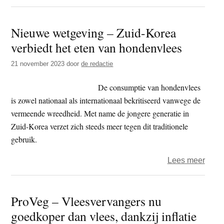
Kunn
we
Nieuwe wetgeving – Zuid-Korea
nog
verbiedt het eten van hondenvlees
leven
volg
21 november 2023
door
de redactie
het
boedd
De consumptie van hondenvlees
were
is zowel nationaal als internationaal bekritiseerd vanwege de
van
vermeende wreedheid. Met name de jongere generatie in
vred
Zuid-Korea verzet zich steeds meer tegen dit traditionele
gebruik.
over
Lees meer
Nieu
wetg
ProVeg – Vleesvervangers nu
–
goedkoper dan vlees, dankzij inflatie
Zuid-