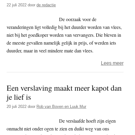
Kore
22 juli 2022
door
de redactie
verbi
het
De oorzaak voor de
eten
veranderingen ligt volledig bij het duurder worden van vlees,
van
niet bij het goedkoper worden van vervangers. Die bleven in
hond
de meeste gevallen namelijk gelijk in prijs, of werden iets
duurder, maar in veel mindere mate dan vlees.
over
Lees meer
ProV
–
Een verslaving maakt meer kapot dan
Vlee
je lief is
nu
goed
20 juli 2022
door
Rob van Boven en Luuk Mur
dan
vlees
De verslaafde hoeft zijn eigen
dankz
onmacht niet onder ogen te zien en duikt weg van ons
inflat