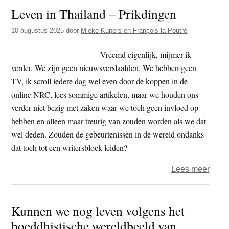
Leven in Thailand – Prikdingen
10 augustus 2025
door
Mieke Kupers en François la Poutré
Vreemd eigenlijk, mijmer ik
verder. We zijn geen nieuwsverslaafden. We hebben geen
TV, ik scroll iedere dag wel even door de koppen in de
online NRC, lees sommige artikelen, maar we houden ons
verder niet bezig met zaken waar we toch geen invloed op
hebben en alleen maar treurig van zouden worden als we dat
wel deden. Zouden de gebeurtenissen in de wereld ondanks
dat toch tot een writersblock leiden?
over
Lees meer
Leve
in
Kunnen we nog leven volgens het
Thail
boeddhistische wereldbeeld van
–