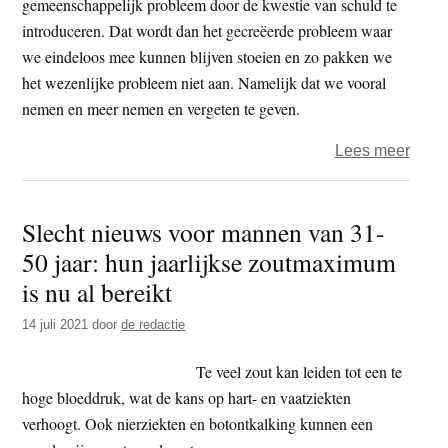
gemeenschappelijk probleem door de kwestie van schuld te
introduceren. Dat wordt dan het gecreëerde probleem waar
we eindeloos mee kunnen blijven stoeien en zo pakken we
het wezenlijke probleem niet aan. Namelijk dat we vooral
nemen en meer nemen en vergeten te geven.
over
Lees meer
Een
versl
Slecht nieuws voor mannen van 31-
maak
50 jaar: hun jaarlijkse zoutmaximum
meer
kapot
is nu al bereikt
dan
14 juli 2021
door
de redactie
je
lief
Te veel zout kan leiden tot een te
is
hoge bloeddruk, wat de kans op hart- en vaatziekten
verhoogt. Ook nierziekten en botontkalking kunnen een