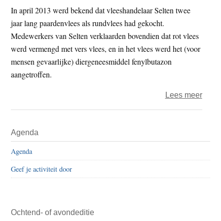
doels
In april 2013 werd bekend dat vleeshandelaar Selten twee
klima
jaar lang paardenvlees als rundvlees had gekocht.
te
Medewerkers van Selten verklaarden bovendien dat rot vlees
hale
werd vermengd met vers vlees, en in het vlees werd het (voor
mensen gevaarlijke) diergeneesmiddel fenylbutazon
aangetroffen.
over
Lees meer
Raad
van
Primaire
Agenda
State
Sidebar
geeft
Agenda
food
Geef je activiteit door
gelijk
in
hoge
bero
Ochtend- of avondeditie