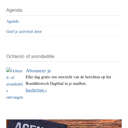
–
Primaire
Agenda
De
Sidebar
Obam
Agenda
factor
Geef je activiteit door
Ochtend- of avondeditie
Abonneer je
Elke dag gratis een overzicht van de berichten op het
Boeddhistisch Dagblad in je mailbox.
Inschrijven »