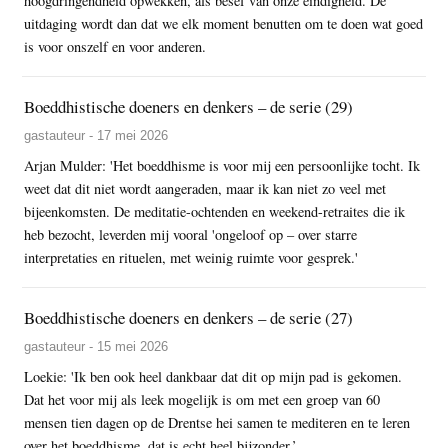
hoogdringendheid opwekken, als besef van onze eindigheid. De
uitdaging wordt dan dat we elk moment benutten om te doen wat goed
is voor onszelf en voor anderen.
Boeddhistische doeners en denkers – de serie (29)
gastauteur - 17 mei 2026
Arjan Mulder: 'Het boeddhisme is voor mij een persoonlijke tocht. Ik
weet dat dit niet wordt aangeraden, maar ik kan niet zo veel met
bijeenkomsten. De meditatie-ochtenden en weekend-retraites die ik
heb bezocht, leverden mij vooral 'ongeloof op – over starre
interpretaties en rituelen, met weinig ruimte voor gesprek.'
Boeddhistische doeners en denkers – de serie (27)
gastauteur - 15 mei 2026
Loekie: 'Ik ben ook heel dankbaar dat dit op mijn pad is gekomen.
Dat het voor mij als leek mogelijk is om met een groep van 60
mensen tien dagen op de Drentse hei samen te mediteren en te leren
over het boeddhisme, dat is echt heel bijzonder.’