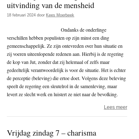
uitvinding van de mensheid
t
e
e
s
18 februari 2024
door
Kees Moerbeek
i
Ondanks de onderlinge
t
verschillen hebben populisten op zijn minst een ding
e
gemeenschappelijk. Ze zijn ontevreden over hun situatie en
zij voeren uiteenlopende redenen aan. Hierbij is de regering
de kop van Jut, zonder dat zij helemaal of zelfs maar
gedeeltelijk verantwoordelijk is voor de situatie. Het is echter
de perceptie (beleving) die ertoe doet. Volgens deze beleving
speelt de regering een sleutelrol in de samenleving, maar
levert ze slecht werk en luistert ze niet naar de bevolking.
over
Lees meer
Het
comp
Vrijdag zindag 7 – charisma
is