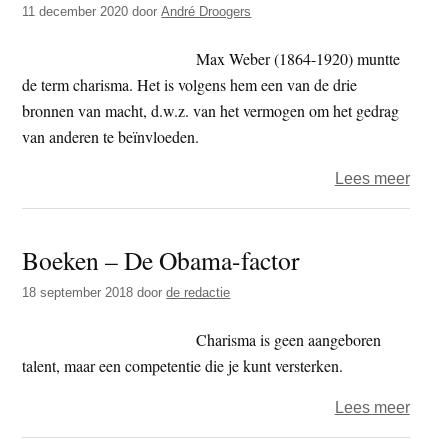
de
11 december 2020
door
André Droogers
groot
uitvi
Max Weber (1864-1920) muntte
van
de term charisma. Het is volgens hem een van de drie
de
bronnen van macht, d.w.z. van het vermogen om het gedrag
mens
van anderen te beïnvloeden.
over
Lees meer
Vrijd
zind
Boeken – De Obama-factor
7
–
18 september 2018
door
de redactie
char
Charisma is geen aangeboren
talent, maar een competentie die je kunt versterken.
over
Lees meer
Boek