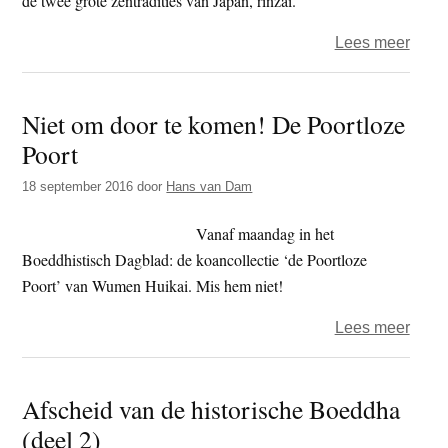
de twee grote zentradities van Japan, rinzai.
over
Lees meer
Wat
is
Niet om door te komen! De Poortloze
de
Poort
Linji
Lu?
18 september 2016
door
Hans van Dam
Vanaf maandag in het
Boeddhistisch Dagblad: de koancollectie ‘de Poortloze
Poort’ van Wumen Huikai. Mis hem niet!
over
Lees meer
Niet
om
Afscheid van de historische Boeddha
door
(deel 2)
te