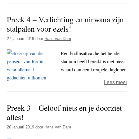
5
–
Preek 4 – Verlichting en nirwana zijn
Doe
stalpalen voor ezels!
niet
zo
27 januari 2019
door
Hans van Dam
moeili
Een bodhisattva die het tiende
stadium heeft bereikt is niet meer
waard dan een kreupele dagloner.
over
Lees meer
Pree
4
Preek 3 – Geloof niets en je doorziet
–
alles!
Verli
en
26 januari 2019
door
Hans van Dam
nirw
zijn