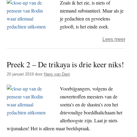
Zoals ik het zie, is niets of
stalp
niemand substantieel. Maar als je
voor
je gedachten en gevoelens
ezels
gelooft, is het einde zoek.
over
Lees meer
Pree
3
Preek 2 – De trikaya is drie keer niks!
–
Geloo
20 januari 2019
door
Hans van Dam
niets
en
Voorbijgangers, volgens de
je
onovertroffen meesters van de
doorz
soetra’s en de shastra’s zou het
alles!
drievoudige boeddhalichaam het
allerhoogste zijn. Laat je niets
wijsmaken! Het is alleen maar beeldspraak.