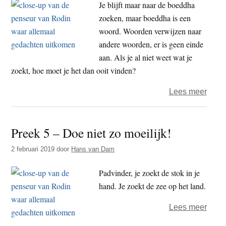
kope
Je blijft maar naar de boeddha
zoeken, maar boeddha is een
woord. Woorden verwijzen naar
andere woorden, er is geen einde
aan. Als je al niet weet wat je
zoekt, hoe moet je het dan ooit vinden?
over
Lees meer
Pree
6
Preek 5 – Doe niet zo moeilijk!
–
Boed
2 februari 2019
door
Hans van Dam
is
een
Padvinder, je zoekt de stok in je
woor
hand. Je zoekt de zee op het land.
over
Lees meer
Pree