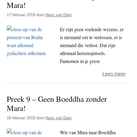
Mara!
t
e
e
s
17 februari 2019
door
Hans van Dam
i
Er zijn geen voelende wezens, er
t
is niemand om te verlossen, er is
e
niemand die verlost. Dat zijn
allemaal hersenspinsels.
Fantomen in je geest.
over
Lees meer
Pree
10
Preek 9 – Geen Boeddha zonder
–
Mara!
Geen
Boed
16 februari 2019
door
Hans van Dam
geen
Mara
Wie van Mara naar Boeddha