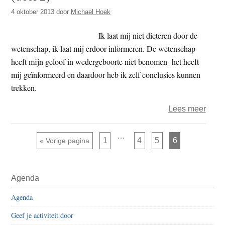
kome
4 oktober 2013
door
Michael Hoek
De
Poort
Ik laat mij niet dicteren door de
Poort
wetenschap, ik laat mij erdoor informeren. De wetenschap
heeft mijn geloof in wedergeboorte niet benomen- het heeft
mij geïnformeerd en daardoor heb ik zelf conclusies kunnen
trekken.
over
Lees meer
Afsch
van
Interim
…
Pagina
Pagina
Pagina
Pagina
Ga naar
1
4
5
6
«
Vorige pagina
pagina's
de
zijn
weggelaten
histo
Primaire
Boed
Agenda
Sidebar
(deel
Agenda
2)
Geef je activiteit door