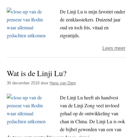
nerg
heen
De Linji Lu is mijn favoriet onder
de zenklassiekers. Duizend jaar
oud en toch fris, vitaal en
eigentijds.
over
Lees meer
Waar
je
Wat is de Linji Lu?
de
Linji
30 december 2018
door
Hans van Dam
Lu
gele
De Linji Lu heeft als handvest
moet
van de Linji Zong veel invloed
hebb
gehad op de ontwikkeling van
chan in China. De Linji Lu is ook
de bijbel geworden van een van