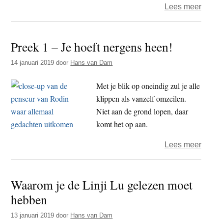
over
Lees meer
Pree
2
Preek 1 – Je hoeft nergens heen!
–
De
14 januari 2019
door
Hans van Dam
trika
is
Met je blik op oneindig zul je alle
drie
klippen als vanzelf omzeilen.
keer
Niet aan de grond lopen, daar
niks!
komt het op aan.
over
Lees meer
Pree
1
Waarom je de Linji Lu gelezen moet
–
hebben
Je
hoeft
13 januari 2019
door
Hans van Dam