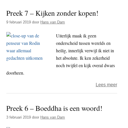
8
Preek 7 – Kijken zonder kopen!
–
Wijz
9 februari 2019
door
Hans van Dam
wete
niet
Uiterlijk maak ik geen
beter
onderscheid tussen werelds en
heilig, innerlijk verwijl ik niet in
het absolute. Ik ken zekerheid
noch twijfel en kijk overal dwars
doorheen.
over
Lees meer
Pree
7
Preek 6 – Boeddha is een woord!
–
Kijke
3 februari 2019
door
Hans van Dam
zond