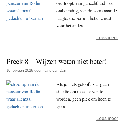
overloopt, van gehechtheid naar
onthechting, van de vorm naar de
leegte, die verruilt het ene nest
voor het andere.
over
Lees meer
Pree
9
Preek 8 – Wijzen weten niet beter!
–
Geen
10 februari 2019
door
Hans van Dam
Boed
zond
Als je niets gelooft is er geen
Mara
situatie om meester van te
worden, geen plek om heen te
gaan.
over
Lees meer
Pree