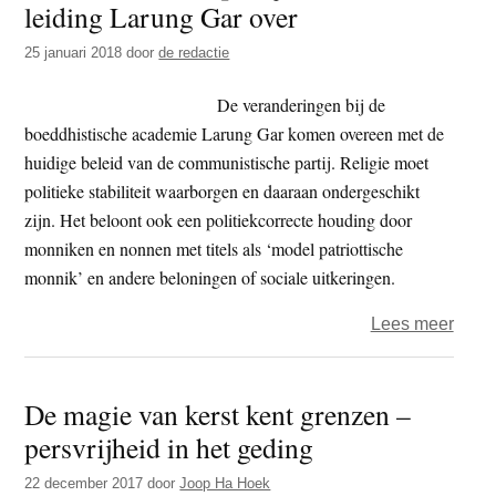
leiding Larung Gar over
in
Lhas
25 januari 2018
door
de redactie
Tibet
De veranderingen bij de
boeddhistische academie Larung Gar komen overeen met de
huidige beleid van de communistische partij. Religie moet
politieke stabiliteit waarborgen en daaraan ondergeschikt
zijn. Het beloont ook een politiekcorrecte houding door
monniken en nonnen met titels als ‘model patriottische
monnik’ en andere beloningen of sociale uitkeringen.
over
Lees meer
Comm
partij
De magie van kerst kent grenzen –
Chin
persvrijheid in het geding
neem
leidi
22 december 2017
door
Joop Ha Hoek
Laru