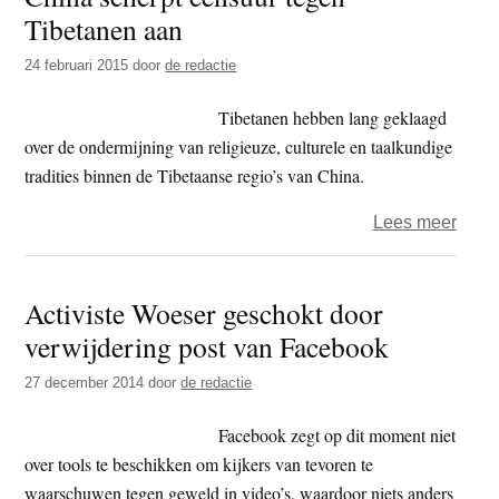
Tibetanen aan
de
ban
24 februari 2015
door
de redactie
bij
Chin
Tibetanen hebben lang geklaagd
comm
over de ondermijning van religieuze, culturele en taalkundige
tradities binnen de Tibetaanse regio’s van China.
over
Lees meer
Chin
scher
Activiste Woeser geschokt door
cens
verwijdering post van Facebook
tege
Tibe
27 december 2014
door
de redactie
aan
Facebook zegt op dit moment niet
over tools te beschikken om kijkers van tevoren te
waarschuwen tegen geweld in video’s, waardoor niets anders