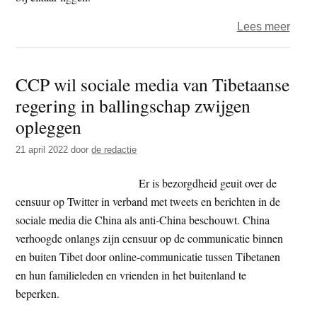
over
Lees meer
Persv
–
CCP wil sociale media van Tibetaanse
nepn
regering in ballingschap zwijgen
en
agres
opleggen
tege
21 april 2022
door
de redactie
journ
Er is bezorgdheid geuit over de
censuur op Twitter in verband met tweets en berichten in de
sociale media die China als anti-China beschouwt. China
verhoogde onlangs zijn censuur op de communicatie binnen
en buiten Tibet door online-communicatie tussen Tibetanen
en hun familieleden en vrienden in het buitenland te
beperken.