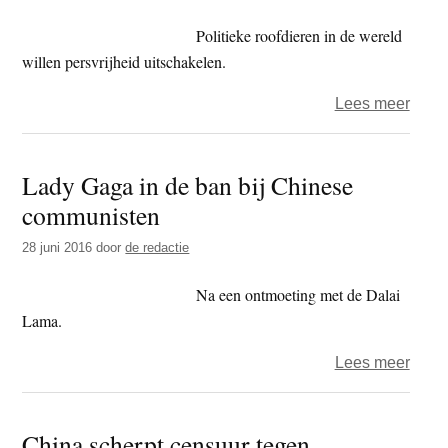
Gar
Politieke roofdieren in de wereld
over
willen persvrijheid uitschakelen.
over
Lees meer
De
magi
Lady Gaga in de ban bij Chinese
van
communisten
kerst
kent
28 juni 2016
door
de redactie
gren
–
Na een ontmoeting met de Dalai
persv
Lama.
in
over
Lees meer
het
Lady
gedi
Gaga
China scherpt censuur tegen
in