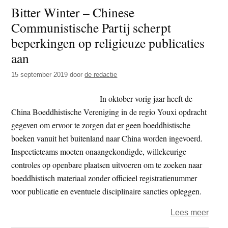
Bitter Winter – Chinese
van
Communistische Partij scherpt
blokk
infor
beperkingen op religieuze publicaties
over
aan
Falu
15 september 2019
door
de redactie
Gong
In oktober vorig jaar heeft de
China Boeddhistische Vereniging in de regio Youxi opdracht
gegeven om ervoor te zorgen dat er geen boeddhistische
boeken vanuit het buitenland naar China worden ingevoerd.
Inspectieteams moeten onaangekondigde, willekeurige
controles op openbare plaatsen uitvoeren om te zoeken naar
boeddhistisch materiaal zonder officieel registratienummer
voor publicatie en eventuele disciplinaire sancties opleggen.
over
Lees meer
Bitter