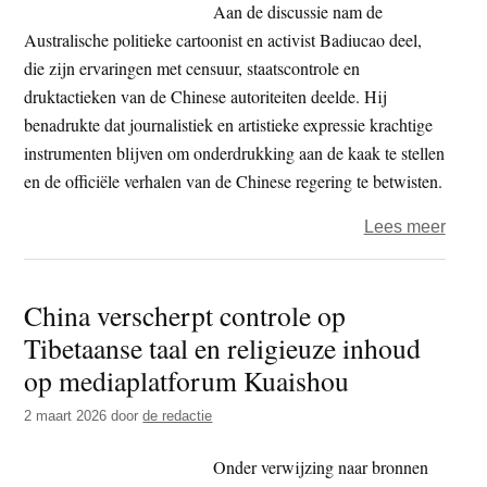
Aan de discussie nam de
Australische politieke cartoonist en activist Badiucao deel,
die zijn ervaringen met censuur, staatscontrole en
druktactieken van de Chinese autoriteiten deelde. Hij
benadrukte dat journalistiek en artistieke expressie krachtige
instrumenten blijven om onderdrukking aan de kaak te stellen
en de officiële verhalen van de Chinese regering te betwisten.
over
Lees meer
Even
Dhar
China verscherpt controle op
–
Tibetaanse taal en religieuze inhoud
China
groe
op mediaplatforum Kuaishou
syst
2 maart 2026
door
de redactie
van
cens
Onder verwijzing naar bronnen
en