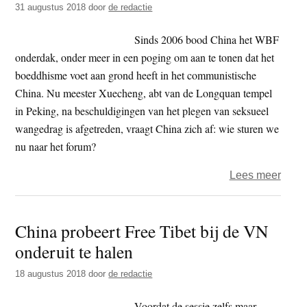
31 augustus 2018
door
de redactie
Chin
Kung
Sinds 2006 bood China het WBF
in
onderdak, onder meer in een poging om aan te tonen dat het
de
boeddhisme voet aan grond heeft in het communistische
ban
China. Nu meester Xuecheng, abt van de Longquan tempel
in Peking, na beschuldigingen van het plegen van seksueel
wangedrag is afgetreden, vraagt China zich af: wie sturen we
nu naar het forum?
over
Lees meer
Chin
–
China probeert Free Tibet bij de VN
wie
onderuit te halen
verva
van
18 augustus 2018
door
de redactie
seks
intim
Voordat de sessie zelfs maar