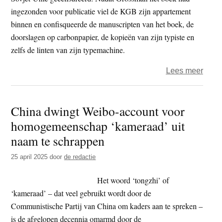
op
ingezonden voor publicatie viel de KGB zijn appartement
media
binnen en confisqueerde de manuscripten van het boek, de
Kuai
doorslagen op carbonpapier, de kopieën van zijn typiste en
zelfs de linten van zijn typemachine.
over
Lees meer
Boek
–
China dwingt Weibo-account voor
alles
homogemeenschap ‘kameraad’ uit
stroo
naam te schrappen
25 april 2025
door
de redactie
Het woord ‘tongzhi’ of
‘kameraad’ – dat veel gebruikt wordt door de
Communistische Partij van China om kaders aan te spreken –
is de afgelopen decennia omarmd door de