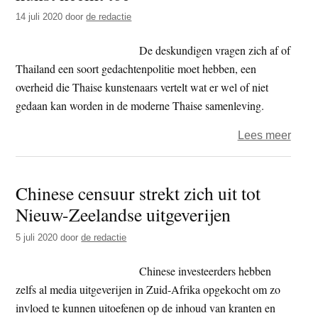
golf
14 juli 2020
door
de redactie
van
misbr
De deskundigen vragen zich af of
van
Thailand een soort gedachtenpolitie moet hebben, een
vrije
overheid die Thaise kunstenaars vertelt wat er wel of niet
menin
gedaan kan worden in de moderne Thaise samenleving.
op
gang
over
Lees meer
Thail
–
Chinese censuur strekt zich uit tot
kritie
Nieuw-Zeelandse uitgeverijen
op
over
5 juli 2020
door
de redactie
boedd
kunst
Chinese investeerders hebben
neem
zelfs al media uitgeverijen in Zuid-Afrika opgekocht om zo
toe
invloed te kunnen uitoefenen op de inhoud van kranten en