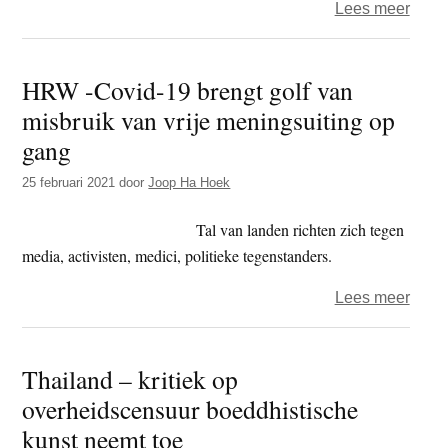
over
Lees meer
CCP
wil
HRW -Covid-19 brengt golf van
socia
misbruik van vrije meningsuiting op
medi
van
gang
Tibe
25 februari 2021
door
Joop Ha Hoek
reger
in
Tal van landen richten zich tegen
balli
media, activisten, medici, politieke tegenstanders.
zwijg
ople
over
Lees meer
HRW
-
Thailand – kritiek op
Covid
overheidscensuur boeddhistische
19
breng
kunst neemt toe