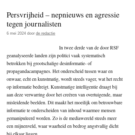
–
Persvrijheid – nepnieuws en agressie
‘syst
tegen journalisten
censu
van
6 mei 2024
door
de redactie
Tibe
inho
In twee derde van de door RSF
op
geanalyseerde landen zijn politici vaak systematisch
Chin
betrokken bij grootschalige desinformatie- of
platf
propagandacampagnes. Het onderscheid tussen waar en
onwaar, echt en kunstmatig, wordt steeds vager, wat het recht
op informatie bedreigt. Kunstmatige intelligentie draagt bij
aan deze verwarring door het creëren van overtuigende, maar
misleidende beelden. Dit maakt het moeilijk om betrouwbare
informatie te onderscheiden van inhoud waarmee mensen
gemanipuleerd worden. Zo is de mediawereld steeds meer
een mijnenveld, waar waarheid en bedrog angstvallig dicht
bij elkaar liggen.