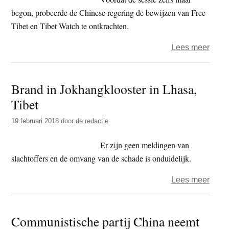
besc
begon, probeerde de Chinese regering de bewijzen van Free
abt
Tibet en Tibet Watch te ontkrachten.
op
over
Lees meer
boedd
Chin
foru
probe
Brand in Jokhangklooster in Lhasa,
Free
Tibet
Tibet
bij
19 februari 2018
door
de redactie
de
VN
Er zijn geen meldingen van
onder
slachtoffers en de omvang van de schade is onduidelijk.
te
over
Lees meer
hale
Bran
in
Communistische partij China neemt
Jokha