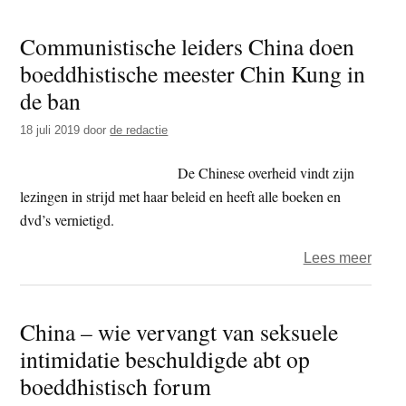
Winte
Communistische leiders China doen
–
boeddhistische meester Chin Kung in
Chin
Comm
de ban
Partij
18 juli 2019
door
de redactie
scher
bepe
De Chinese overheid vindt zijn
op
lezingen in strijd met haar beleid en heeft alle boeken en
relig
dvd’s vernietigd.
publi
aan
over
Lees meer
Comm
leide
China – wie vervangt van seksuele
Chin
intimidatie beschuldigde abt op
doen
boedd
boeddhistisch forum
mees