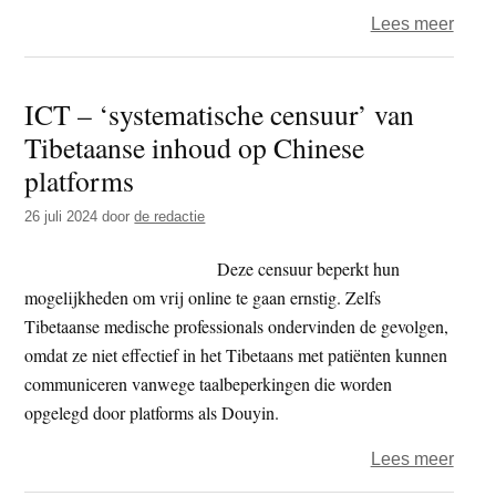
over
Lees meer
Chin
cens
ICT – ‘systematische censuur’ van
treed
Tibetaanse inhoud op Chinese
hard
op
platforms
tege
26 juli 2024
door
de redactie
beric
over
Deze censuur beperkt hun
lijken
mogelijkheden om vrij online te gaan ernstig. Zelfs
Tibetaanse medische professionals ondervinden de gevolgen,
omdat ze niet effectief in het Tibetaans met patiënten kunnen
communiceren vanwege taalbeperkingen die worden
opgelegd door platforms als Douyin.
over
Lees meer
ICT