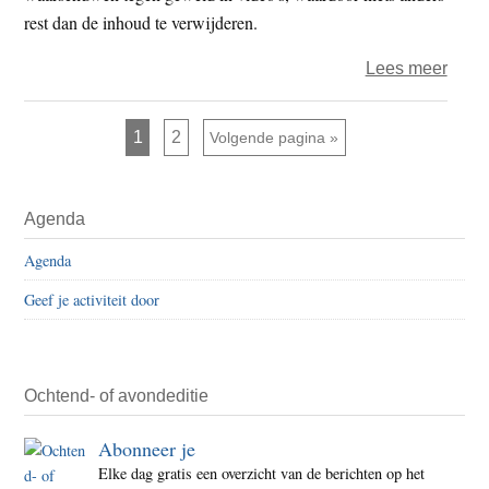
rest dan de inhoud te verwijderen.
over
Lees meer
Activ
Woes
Pagina
Pagina
1
2
Ga naar
Volgende pagina »
gesc
door
Primaire
verwi
Agenda
Sidebar
post
Agenda
van
Face
Geef je activiteit door
Ochtend- of avondeditie
Abonneer je
Elke dag gratis een overzicht van de berichten op het