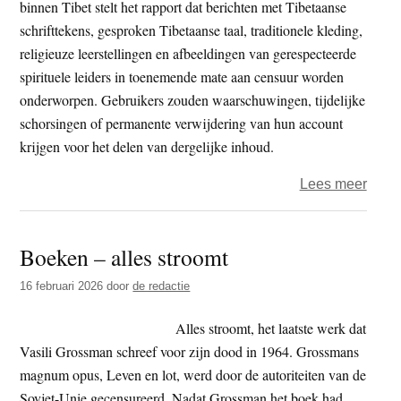
binnen Tibet stelt het rapport dat berichten met Tibetaanse
onder
schrifttekens, gesproken Tibetaanse taal, traditionele kleding,
aan
religieuze leerstellingen en afbeeldingen van gerespecteerde
de
spirituele leiders in toenemende mate aan censuur worden
kaak
onderworpen. Gebruikers zouden waarschuwingen, tijdelijke
geste
schorsingen of permanente verwijdering van hun account
krijgen voor het delen van dergelijke inhoud.
over
Lees meer
Chin
versc
Boeken – alles stroomt
contr
op
16 februari 2026
door
de redactie
Tibe
taal
Alles stroomt, het laatste werk dat
en
Vasili Grossman schreef voor zijn dood in 1964. Grossmans
relig
magnum opus, Leven en lot, werd door de autoriteiten van de
inho
Sovjet-Unie gecensureerd. Nadat Grossman het boek had