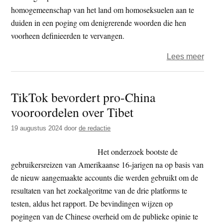
homogemeenschap van het land om homoseksuelen aan te
duiden in een poging om denigrerende woorden die hen
voorheen definieerden te vervangen.
over
Lees meer
Chin
dwing
TikTok bevordert pro-China
Weib
vooroordelen over Tibet
acco
voor
19 augustus 2024
door
de redactie
homo
‘kam
Het onderzoek bootste de
uit
gebruikersreizen van Amerikaanse 16-jarigen na op basis van
naa
de nieuw aangemaakte accounts die werden gebruikt om de
te
resultaten van het zoekalgoritme van de drie platforms te
schr
testen, aldus het rapport. De bevindingen wijzen op
pogingen van de Chinese overheid om de publieke opinie te