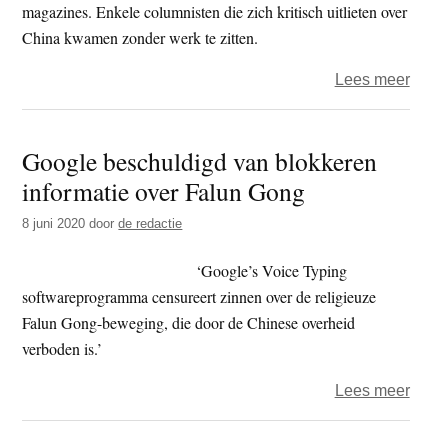
magazines. Enkele columnisten die zich kritisch uitlieten over
China kwamen zonder werk te zitten.
over
Lees meer
Chin
cens
Google beschuldigd van blokkeren
strekt
informatie over Falun Gong
zich
uit
8 juni 2020
door
de redactie
tot
Nieu
‘Google’s Voice Typing
Zeel
softwareprogramma censureert zinnen over de religieuze
uitge
Falun Gong-beweging, die door de Chinese overheid
verboden is.’
over
Lees meer
Goog
besc