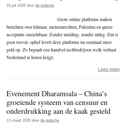
t
16 juli 2026
door
de redactie
e
e
s
Grote online platforms maken
i
berichten over klimaat, mensenrechten, Palestina en queer-
t
acceptatie onzichtbaar. Zonder melding, zonder uitleg. Dat is
e
geen toeval: ophef levert deze platforms nu eenmaal meer
geld op. Zo bepaalt een handvol techbedrijven welk verhaal
Nederland te horen krijgt.
over
Lees meer
Burger
tege
Evenement Dharamsala – China’s
shad
groeiende systeem van censuur en
onderdrukking aan de kaak gesteld
13 maart 2026
door
de redactie