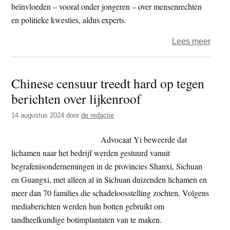
beïnvloeden – vooral onder jongeren – over mensenrechten
en politieke kwesties, aldus experts.
over
Lees meer
TikTo
bevor
Chinese censuur treedt hard op tegen
pro-
berichten over lijkenroof
Chin
vooro
14 augustus 2024
door
de redactie
over
Tibet
Advocaat Yi beweerde dat
lichamen naar het bedrijf werden gestuurd vanuit
begrafenisondernemingen in de provincies Shanxi, Sichuan
en Guangxi, met alleen al in Sichuan duizenden lichamen en
meer dan 70 families die schadeloosstelling zochten. Volgens
mediaberichten werden hun botten gebruikt om
tandheelkundige botimplantaten van te maken.