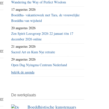
Wandering the Way of Perfect Wisdom
over
er
Een
17 augustus 2026
Boeddha- vakantieweek met Tara, de vrouwelijke
hemel
Boeddha van wijsheid
voor
Theo
20 augustus 2026
Zen Spirit Leesgroep 2026 22 januari t/m 17
december 2026 online
21 augustus 2026
over
er
Sacred Art en Kum Nye retraite
Ik
29 augustus 2026
ben
Open Dag Nyingma Centrum Nederland
een
bekijk de agenda
aap
De werkplaats
over
er
Waar
Boeddhistische kunstenaars