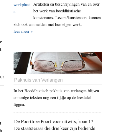
ben
Artikelen en beschrijvingen van en over
je
het werk van boeddhistische
kunstenaars. Lezers/kunstenaars kunnen
zwaluw
zich ook aanmelden met hun eigen werk.
lees meer »
ie
t
over
er
Pakhuis van Verlangen
Golf
In het Boeddhistisch pakhuis van verlangen blijven
en
sommige teksten nog een tijdje op de leestafel
oceaan
liggen.
–
mijmeringen
De Poortloze Poort voor nitwits, koan 17 –
t
over
De staatsleraar die drie keer zijn bediende
ch
tijdelijkheid