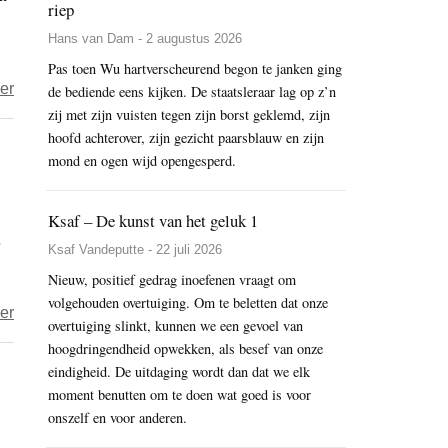
riep
en
Hans van Dam - 2 augustus 2026
oneindigheid
Pas toen Wu hartverscheurend begon te janken ging
over
er
de bediende eens kijken. De staatsleraar lag op z’n
Bommenterreur
zij met zijn vuisten tegen zijn borst geklemd, zijn
hoofd achterover, zijn gezicht paarsblauw en zijn
mond en ogen wijd opengesperd.
Ksaf – De kunst van het geluk 1
Ksaf Vandeputte - 22 juli 2026
Nieuw, positief gedrag inoefenen vraagt om
volgehouden overtuiging. Om te beletten dat onze
over
er
overtuiging slinkt, kunnen we een gevoel van
Liefde,
hoogdringendheid opwekken, als besef van onze
verdriet
eindigheid. De uitdaging wordt dan dat we elk
en
moment benutten om te doen wat goed is voor
liefde
onszelf en voor anderen.