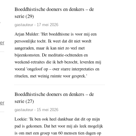
Boeddhistische doeners en denkers – de
serie (29)
p
gastauteur - 17 mei 2026
Arjan Mulder: 'Het boeddhisme is voor mij een
persoonlijke tocht. Ik weet dat dit niet wordt
over
er
aangeraden, maar ik kan niet zo veel met
Huilen
bijeenkomsten. De meditatie-ochtenden en
om
weekend-retraites die ik heb bezocht, leverden mij
wat
vooral 'ongeloof op – over starre interpretaties en
je
rituelen, met weinig ruimte voor gesprek.'
vreugde
schenkt
Boeddhistische doeners en denkers – de
serie (27)
over
er
gastauteur - 15 mei 2026
Nietigheid
Loekie: 'Ik ben ook heel dankbaar dat dit op mijn
pad is gekomen. Dat het voor mij als leek mogelijk
is om met een groep van 60 mensen tien dagen op