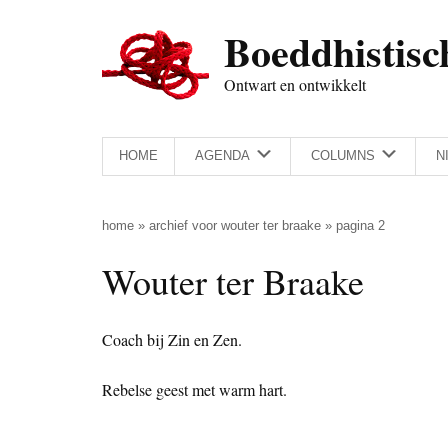
Door
Skip
Spring
Spring
Boeddhistisc
naar
to
naar
naar
de
secondary
de
de
Ontwart en ontwikkelt
hoofd
menu
eerste
voettekst
inhoud
sidebar
HOME
AGENDA
COLUMNS
N
home
»
archief voor wouter ter braake
»
pagina 2
Wouter ter Braake
Coach bij Zin en Zen.
Rebelse geest met warm hart.