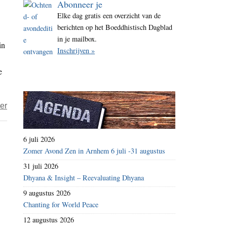
Abonneer je
i
Elke dag gratis een overzicht van de
t
berichten op het Boeddhistisch Dagblad
e
in je mailbox.
in
Inschrijven »
e
over
er
Boekbespreking
–
6 juli 2026
De
Zomer Avond Zen in Arnhem 6 juli -31 augustus
onuitroeibaarheid
31 juli 2026
van
Dhyana & Insight – Reevaluating Dhyana
menselijke
9 augustus 2026
liefde
Chanting for World Peace
12 augustus 2026