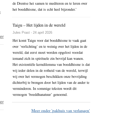
de Drentse hei samen te mediteren en te leren over
het boeddhisme, dat is echt heel bijzonder.’
t
Taigu – Het lijden in de wereld
Jules Prast - 24 april 2026
over
er
Het komt Taigu voor dat boeddhisme te vaak gaat
Wouter
over ‘verlichting’ en te weinig over het lijden in de
ter
wereld, dat eerst moet worden opgelost voordat
Braake
iemand zich in spirituele zin bevrijd kan wanen.
–
Het existentiële kerndilemma van boeddhisme is dat
wij ieder delen in de rotheid van de wereld, terwijl
Deze
wij over het vermogen beschikken onze bevrijding
drie
dichterbij te brengen door het lijden van de ander te
boeken
verminderen. In sommige teksten wordt dit
gelezen
vermogen ‘boeddhanatuur’ genoemd.
over
er
Wouter
Meer onder 'pakhuis van verlangen'
–