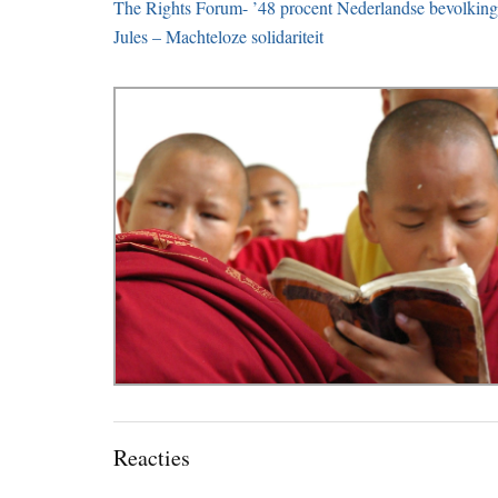
The Rights Forum- ’48 procent Nederlandse bevolking v
Jules – Machteloze solidariteit
Lees
Reacties
Interacties