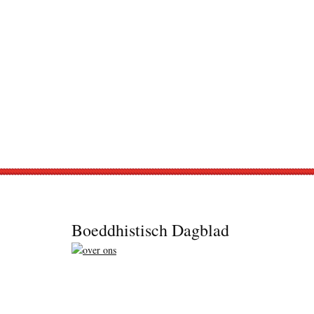
Footer
Boeddhistisch Dagblad