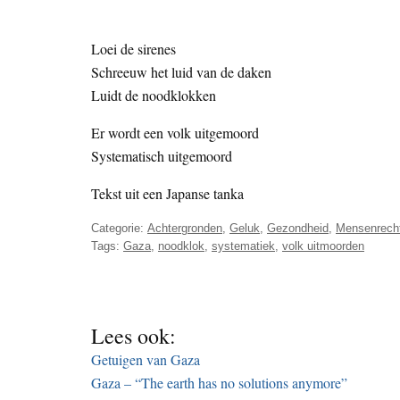
Loei de sirenes
Schreeuw het luid van de daken
Luidt de noodklokken
Er wordt een volk uitgemoord
Systematisch uitgemoord
Tekst uit een Japanse tanka
Categorie:
Achtergronden
,
Geluk
,
Gezondheid
,
Mensenrech
Tags:
Gaza
,
noodklok
,
systematiek
,
volk uitmoorden
Lees ook:
Getuigen van Gaza
Gaza – “The earth has no solutions anymore”