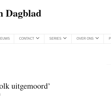
h Dagblad
IEUWS
CONTACT
SERIES
OVER ONS
P
volk uitgemoord’
e