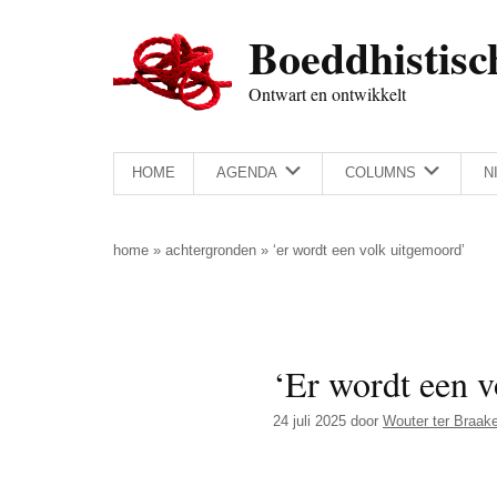
Door
Skip
Spring
Spring
Boeddhistisc
naar
to
naar
naar
de
secondary
de
de
Ontwart en ontwikkelt
hoofd
menu
eerste
voettekst
inhoud
sidebar
HOME
AGENDA
COLUMNS
N
home
»
achtergronden
»
‘er wordt een volk uitgemoord’
‘Er wordt een 
24 juli 2025
door
Wouter ter Braak