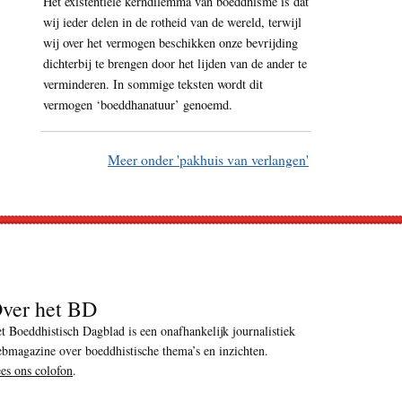
Het existentiële kerndilemma van boeddhisme is dat
wij ieder delen in de rotheid van de wereld, terwijl
wij over het vermogen beschikken onze bevrijding
dichterbij te brengen door het lijden van de ander te
verminderen. In sommige teksten wordt dit
vermogen ‘boeddhanatuur’ genoemd.
Meer onder 'pakhuis van verlangen'
ver het BD
t Boeddhistisch Dagblad is een onafhankelijk journalistiek
bmagazine over boeddhistische thema’s en inzichten.
es ons colofon
.