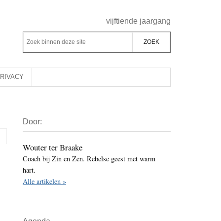
Header
vijftiende jaargang
Rechts
Z
Z
o
o
e
e
k
k
RIVACY
b
o
i
p
Primaire
n
d
Door:
Sidebar
n
e
e
z
Wouter ter Braake
n
Coach bij Zin en Zen. Rebelse geest met warm
e
d
hart.
s
e
Alle artikelen »
i
z
t
e
e
s