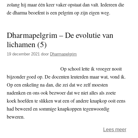
zolang hij maar één keer vaker opstaat dan valt. Iedereen die
t
e
de dharma beoefent is een pelgrim op zijn eigen weg.
e
s
i
t
Dharmapelgrim – De evolutie van
e
lichamen (5)
19 december 2021
door
Dharmapelgrim
Op school lette ik vroeger nooit
bijzonder goed op. De docenten leuterden maar wat, vond ik.
Op een enkeling na dan, die zei dat we zelf moesten
nadenken en ons ook bezwoer dat we niet alles als zoete
koek hoefden te slikken wat een of andere knapkop ooit eens
had beweerd en sommige knapkoppen tegenwoordig
beweren.
over
Lees meer
Dhar