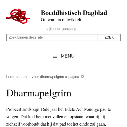
Door
Skip
Spring
Spring
Boeddhistisch Dagblad
naar
to
naar
naar
de
secondary
de
de
Ontwart en ontwikkelt
hoofd
menu
eerste
voettekst
Header
vijftiende jaargang
inhoud
sidebar
Rechts
Z
Z
o
o
e
e
MENU
k
k
b
o
i
p
home
»
archief voor dharmapelgrim
»
pagina 13
n
d
Dharmapelgrim
n
e
e
z
n
e
Probeert sinds zijn 16de jaar het Edele Achtvoudige pad te
d
s
volgen. Dat lukt hem met vallen en opstaan, waarbij hij
e
i
zichzelf voorhoudt dat hij dat pad tot het einde zal gaan,
z