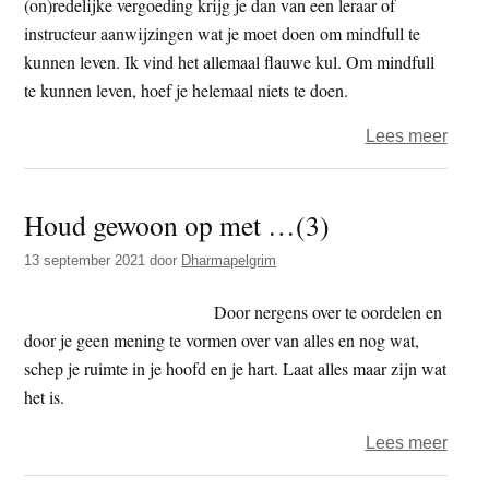
(on)redelijke vergoeding krijg je dan van een leraar of
instructeur aanwijzingen wat je moet doen om mindfull te
kunnen leven. Ik vind het allemaal flauwe kul. Om mindfull
te kunnen leven, hoef je helemaal niets te doen.
over
Lees meer
Houd
gewo
Houd gewoon op met …(3)
op
met
13 september 2021
door
Dharmapelgrim
…
(4
Door nergens over te oordelen en
en
door je geen mening te vormen over van alles en nog wat,
slot)
schep je ruimte in je hoofd en je hart. Laat alles maar zijn wat
het is.
over
Lees meer
Houd