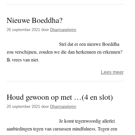
Het
eeuw
Nieuwe Boeddha?
leven
26 september 2021
door
Dharmapelgrim
Stel dat er een nieuwe Boeddha
zou verschijnen, zouden we die dan herkennen en erkennen?
Ik vrees van niet.
over
Lees meer
Nieu
Boed
Houd gewoon op met …(4 en slot)
20 september 2021
door
Dharmapelgrim
Je komt tegenwoordig allerlei
aanbiedingen tegen van cursussen mindfulness. Tegen een