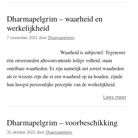
Dhar
–
Dharmapelgrim – waarheid en
Effic
werkelijkheid
7 november 2021
door
Dharmapelgrim
Waarheid is subjectief. Tegenover
één onversneden allesomvattende ledige volheid, staan
ontelbare waarheden. Er zijn namelijk net zoveel waarheden
als er wezens zijn die er een waarheid op na houden, zijnde
hun hoogst persoonlijke perceptie van de werkelijkheid.
over
Lees meer
Dhar
–
Dharmapelgrim – voorbeschikking
waar
en
31 oktober 2021
door
Dharmapelgrim
werke