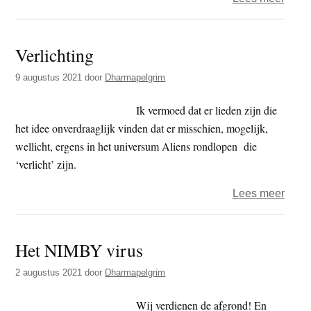
Dood
door
Verlichting
…
wat?
9 augustus 2021
door
Dharmapelgrim
Ik vermoed dat er lieden zijn die
het idee onverdraaglijk vinden dat er misschien, mogelijk,
wellicht, ergens in het universum Aliens rondlopen die
‘verlicht’ zijn.
over
Lees meer
Verli
Het NIMBY virus
2 augustus 2021
door
Dharmapelgrim
Wij verdienen de afgrond! En