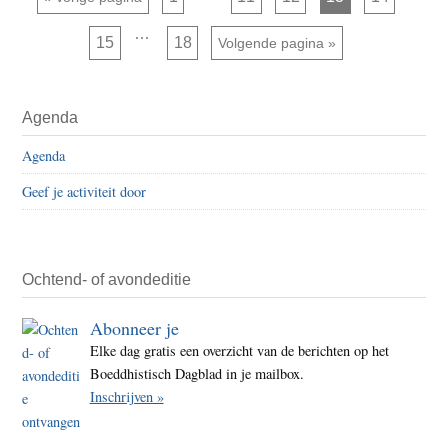
pagina's
de
zijn
Interim
…
weggelaten
taal
Pagina
Pagina
15
18
Ga naar
Volgende pagina »
pagina's
zijn
weggelaten
Primaire
Agenda
Sidebar
Agenda
Geef je activiteit door
Ochtend- of avondeditie
Abonneer je
Elke dag gratis een overzicht van de berichten op het
Boeddhistisch Dagblad in je mailbox.
Inschrijven »