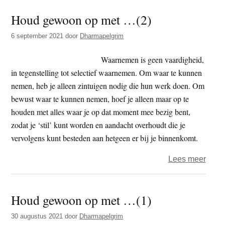
gewo
Houd gewoon op met …(2)
op
met
6 september 2021
door
Dharmapelgrim
…
(3)
Waarnemen is geen vaardigheid,
in tegenstelling tot selectief waarnemen. Om waar te kunnen
nemen, heb je alleen zintuigen nodig die hun werk doen. Om
bewust waar te kunnen nemen, hoef je alleen maar op te
houden met alles waar je op dat moment mee bezig bent,
zodat je ‘stil’ kunt worden en aandacht overhoudt die je
vervolgens kunt besteden aan hetgeen er bij je binnenkomt.
over
Lees meer
Houd
gewo
Houd gewoon op met …(1)
op
met
30 augustus 2021
door
Dharmapelgrim
…