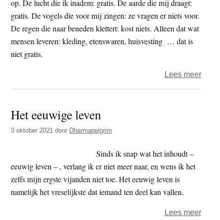
op. De lucht die ik inadem: gratis. De aarde die mij draagt:
gratis. De vogels die voor mij zingen: ze vragen er niets voor.
De regen die naar beneden klettert: kost niets. Alleen dat wat
mensen leveren: kleding, etenswaren, huisvesting … dat is
niet gratis.
over
Lees meer
Voor
niks
Het eeuwige leven
gaat
de
3 oktober 2021
door
Dharmapelgrim
zon
op
Sinds ik snap wat het inhoudt –
eeuwig leven – , verlang ik er niet meer naar, en wens ik het
zelfs mijn ergste vijanden niet toe. Het eeuwig leven is
namelijk het vreselijkste dat iemand ten deel kan vallen.
over
Lees meer