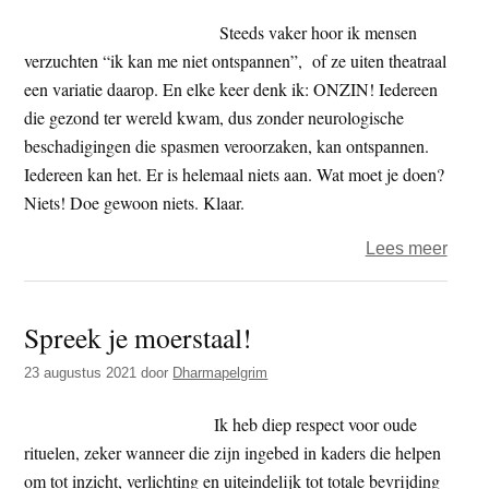
(2)
Steeds vaker hoor ik mensen
verzuchten “ik kan me niet ontspannen”, of ze uiten theatraal
een variatie daarop. En elke keer denk ik: ONZIN! Iedereen
die gezond ter wereld kwam, dus zonder neurologische
beschadigingen die spasmen veroorzaken, kan ontspannen.
Iedereen kan het. Er is helemaal niets aan. Wat moet je doen?
Niets! Doe gewoon niets. Klaar.
over
Lees meer
Houd
gewo
Spreek je moerstaal!
op
met
23 augustus 2021
door
Dharmapelgrim
…
(1)
Ik heb diep respect voor oude
rituelen, zeker wanneer die zijn ingebed in kaders die helpen
om tot inzicht, verlichting en uiteindelijk tot totale bevrijding