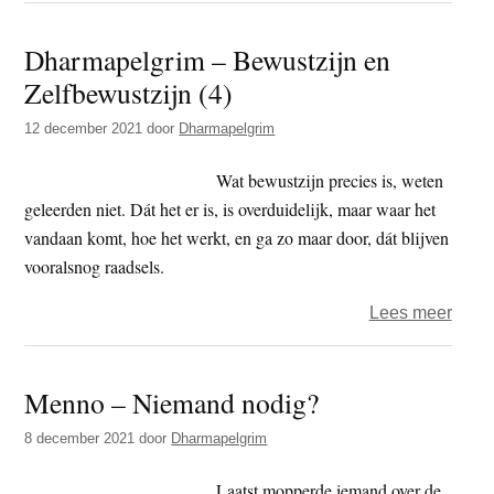
–
Dharmapelgrim – Bewustzijn en
De
Zelfbewustzijn (4)
evolu
van
12 december 2021
door
Dharmapelgrim
lich
(5)
Wat bewustzijn precies is, weten
geleerden niet. Dát het er is, is overduidelijk, maar waar het
vandaan komt, hoe het werkt, en ga zo maar door, dát blijven
vooralsnog raadsels.
over
Lees meer
Dhar
–
Menno – Niemand nodig?
Bewus
en
8 december 2021
door
Dharmapelgrim
Zelfb
(4)
Laatst mopperde iemand over de