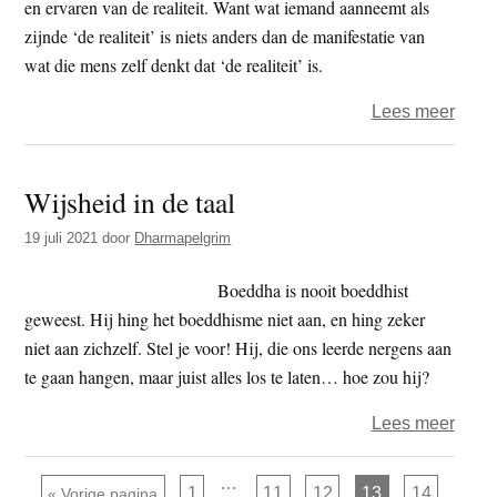
en ervaren van de realiteit. Want wat iemand aanneemt als
zijnde ‘de realiteit’ is niets anders dan de manifestatie van
wat die mens zelf denkt dat ‘de realiteit’ is.
over
Lees meer
Wee
Wijsheid in de taal
19 juli 2021
door
Dharmapelgrim
Boeddha is nooit boeddhist
geweest. Hij hing het boeddhisme niet aan, en hing zeker
niet aan zichzelf. Stel je voor! Hij, die ons leerde nergens aan
te gaan hangen, maar juist alles los te laten… hoe zou hij?
over
Lees meer
Wijsh
in
Interim
…
Pagina
Pagina
Pagina
Pagina
Pagina
Ga naar
1
11
12
13
14
«
Vorige pagina