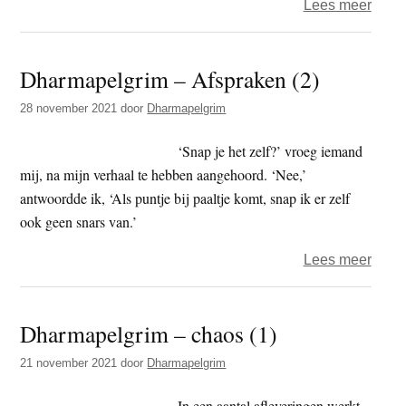
over
Lees meer
Dhar
–
Dharmapelgrim – Afspraken (2)
over
Afspr
28 november 2021
door
Dharmapelgrim
Magi
en
‘Snap je het zelf?’ vroeg iemand
Illusi
mij, na mijn verhaal te hebben aangehoord. ‘Nee,’
(3)
antwoordde ik, ‘Als puntje bij paaltje komt, snap ik er zelf
ook geen snars van.’
over
Lees meer
Dhar
–
Dharmapelgrim – chaos (1)
Afsp
(2)
21 november 2021
door
Dharmapelgrim
In een aantal afleveringen werkt