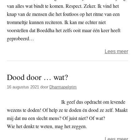
van alles wat bindt te komen. Respect. Zeker. Ik vind het
knap van de mensen die het foutloos op het ritme van een
trommeltje kunnen reciteren. Ik kan me echter niet
voorstellen dat Boeddha het zelfs ooit maar één keer heeft
geprobeerd…
over
Lees meer
Spre
je
Dood door … wat?
moers
16 augustus 2021
door
Dharmapelgrim
Ik geef dus opdracht om levende
wezens te doden! Of help ze te doden én dood ze zelf. Maakt
mij dat nu een slecht mens? Of juist niet? Of wat?
Wie het denkt te weten, mag het zeggen.
over
Lees meer