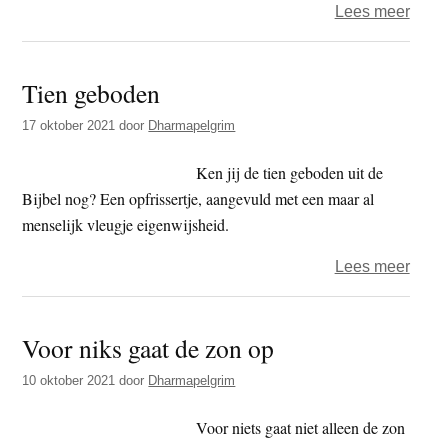
over
Lees meer
Dhar
–
Tien geboden
Zoek
naar
17 oktober 2021
door
Dharmapelgrim
zin
is
Ken jij de tien geboden uit de
zinlo
Bijbel nog? Een opfrissertje, aangevuld met een maar al
menselijk vleugje eigenwijsheid.
over
Lees meer
Tien
gebo
Voor niks gaat de zon op
10 oktober 2021
door
Dharmapelgrim
Voor niets gaat niet alleen de zon