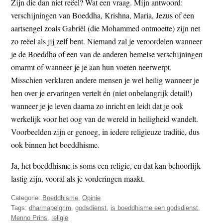
Zijn die dan niet reëel? Wat een vraag. Mijn antwoord:
verschijningen van Boeddha, Krishna, Maria, Jezus of een
aartsengel zoals Gabriël (die Mohammed ontmoette) zijn net
zo reëel als jij zelf bent. Niemand zal je veroordelen wanneer
je de Boeddha of een van de anderen hemelse verschijningen
omarmt of wanneer je je aan hun voeten neerwerpt.
Misschien verklaren andere mensen je wel heilig wanneer je
hen over je ervaringen vertelt én (niet onbelangrijk detail!)
wanneer je je leven daarna zo inricht en leidt dat je ook
werkelijk voor het oog van de wereld in heiligheid wandelt.
Voorbeelden zijn er genoeg, in iedere religieuze traditie, dus
ook binnen het boeddhisme.
Ja, het boeddhisme is soms een religie, en dat kan behoorlijk
lastig zijn, vooral als je vorderingen maakt.
Categorie:
Boeddhisme
,
Opinie
Tags:
dharmapelgrim
,
godsdienst
,
is boeddhisme een godsdienst
,
Menno Prins
,
religie