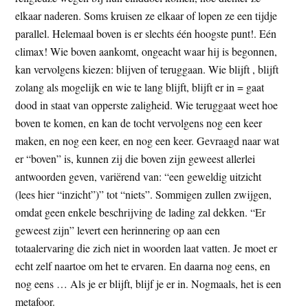
elkaar naderen. Soms kruisen ze elkaar of lopen ze een tijdje
parallel. Helemaal boven is er slechts één hoogste punt!. Eén
climax! Wie boven aankomt, ongeacht waar hij is begonnen,
kan vervolgens kiezen: blijven of teruggaan. Wie blijft , blijft
zolang als mogelijk en wie te lang blijft, blijft er in = gaat
dood in staat van opperste zaligheid. Wie teruggaat weet hoe
boven te komen, en kan de tocht vervolgens nog een keer
maken, en nog een keer, en nog een keer. Gevraagd naar wat
er “boven” is, kunnen zij die boven zijn geweest allerlei
antwoorden geven, variërend van: “een geweldig uitzicht
(lees hier “inzicht”)” tot “niets”. Sommigen zullen zwijgen,
omdat geen enkele beschrijving de lading zal dekken. “Er
geweest zijn” levert een herinnering op aan een
totaalervaring die zich niet in woorden laat vatten. Je moet er
echt zelf naartoe om het te ervaren. En daarna nog eens, en
nog eens … Als je er blijft, blijf je er in. Nogmaals, het is een
metafoor.