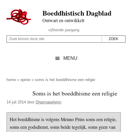
Door
Skip
Spring
Spring
Boeddhistisch Dagblad
naar
to
naar
naar
de
secondary
de
de
Ontwart en ontwikkelt
hoofd
menu
eerste
voettekst
Header
vijftiende jaargang
inhoud
sidebar
Rechts
Z
Z
o
o
e
e
MENU
k
k
b
o
i
p
home
»
opinie
»
soms is het boeddhisme een religie
n
d
Soms is het boeddhisme een religie
n
e
e
14 juli 2014
door
Dharmapelgrim
z
n
e
d
Het boeddhisme is volgens Menno Prins soms een religie,
s
e
soms een godsdienst, soms beide tegelijk, soms geen van
i
z