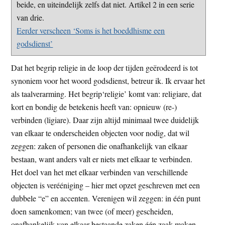
beide, en uiteindelijk zelfs dat niet. Artikel 2 in een serie
t
e
van drie.
e
s
Eerder verscheen ‘Soms is het boeddhisme een
i
godsdienst’
t
e
Dat het begrip religie in de loop der tijden geërodeerd is tot
synoniem voor het woord godsdienst, betreur ik. Ik ervaar het
als taalverarming. Het begrip‘religie’ komt van: religiare, dat
kort en bondig de betekenis heeft van: opnieuw (re-)
verbinden (ligiare). Daar zijn altijd minimaal twee duidelijk
van elkaar te onderscheiden objecten voor nodig, dat wil
zeggen: zaken of personen die onafhankelijk van elkaar
bestaan, want anders valt er niets met elkaar te verbinden.
Het doel van het met elkaar verbinden van verschillende
objecten is verééniging – hier met opzet geschreven met een
dubbele “e” en accenten. Verenigen wil zeggen: in één punt
doen samenkomen; van twee (of meer) gescheiden,
onafhankelijk van elkaar bestaande zaken één zaak maken.