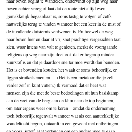
naar boven begint te wandelen, ondervindt op zijn weg naar
boven echter vroeg of laat dat de route niet altijd even
gemakkelijk begaanbaar is, soms lastig te volgen of zelfs
nauwelijks terug te vinden wanneer het een keer in de mist of
de invallende duisternis verdwenen is. En hoewel de weg
naar boven hier en daar al vrij snel prachtige vergezichten laat
zien, waar intens van valt te genieten, merkt de voortgaande
religieus op weg naar zijn doel ook dat er hogerop minder
zuurstof is en dat je daardoor sneller moe wordt dan beneden.
Het is er bovendien kouder, het waait er soms behoorlijk, er
liggen struikelstenen en … (Het is een metafoor die je zelf
verder zelf in kunt vullen.) Ik vermoed dat er heel wat
mensen zijn die met de beste bedoelingen uit hun basiskamp
aan de voet van de berg aan de klim naar de top beginnen,
om later ergens weer om te keren – omdat de onderneming
toch behoorlijk tegenvalt wanneer wat als een aantrekkelijke
wandeltocht begon, ontaardt in een gevecht met ontberingen
en vooral jezelf. Het verlangen om een andere weg te gaan