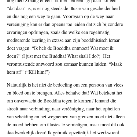
nog niet! Zolang er een “ik hier” en een “gij daar” of een
“dat daar” is, is er nog steeds de illusie van gescheidenheid
en dus nog een weg te gaan. Voortgaan op de weg naar
verééniging kan er dan opeens toe leiden dat zich bijzondere
ervaringen opdringen, zoals die welke een regelmatig
mediterende leerling in extase aan zijn boeddhistisch leraar
doet vragen: “Ik heb de Boeddha ontmoet! Wat moet ik
doen?” (I just met the Buddha! What shall I do?) Het
verontrustende antwoord zou zomaar kunnen luiden: “Maak
hem af!” (“Kill him!”)
Natuurlijk is het niet de bedoeling om een persoon van vlees
en bloed om te brengen. Alles behalve dat! Wat betekent het
om onverwacht de Boeddha tegen te komen? Iemand die
streeft naar verbinding, naar verééniging, naar het opheffen
van scheiding en het wegnemen van grenzen moet niet alleen
de moed hebben om illusies te vernietigen, maar moet dit ook
daadwerkelijk doen! Ik gebruik opzettelijk het werkwoord