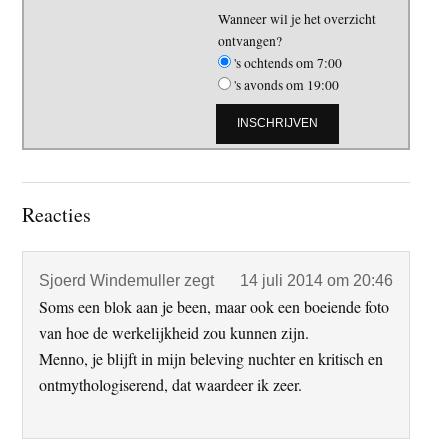
Wanneer wil je het overzicht
ontvangen?
's ochtends om 7:00
's avonds om 19:00
Lees
Reacties
Interacties
Sjoerd Windemuller
zegt
14 juli 2014 om 20:46
Soms een blok aan je been, maar ook een boeiende foto
van hoe de werkelijkheid zou kunnen zijn.
Menno, je blijft in mijn beleving nuchter en kritisch en
ontmythologiserend, dat waardeer ik zeer.