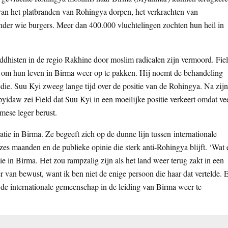
van het platbranden van Rohingya dorpen, het verkrachten van
der wie burgers. Meer dan 400.000 vluchtelingen zochten hun heil in
ddhisten in de regio Rakhine door moslim radicalen zijn vermoord. Fie
en om hun leven in Birma weer op te pakken. Hij noemt de behandeling
ie. Suu Kyi zweeg lange tijd over de positie van de Rohingya. Na zijn
daw zei Field dat Suu Kyi in een moeilijke positie verkeert omdat ve
ese leger berust.
ie in Birma. Ze begeeft zich op de dunne lijn tussen internationale
zes maanden en de publieke opinie die sterk anti-Rohingya blijft. ‘Wat 
e in Birma. Het zou rampzalig zijn als het land weer terug zakt in een
er van bewust, want ik ben niet de enige persoon die haar dat vertelde. 
e internationale gemeenschap in de leiding van Birma weer te