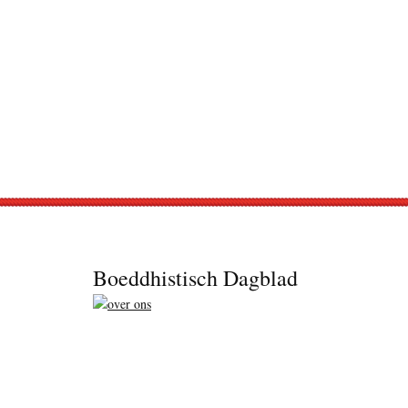
Footer
Boeddhistisch Dagblad