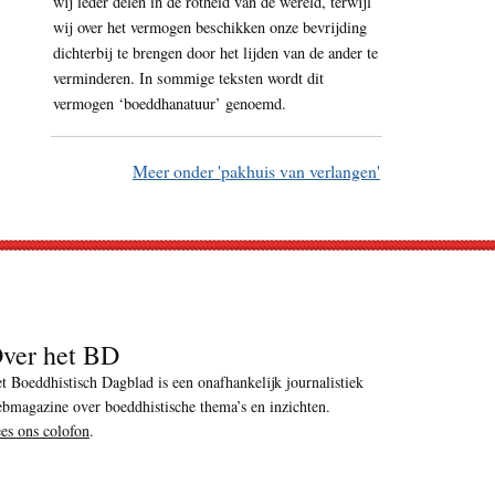
wij ieder delen in de rotheid van de wereld, terwijl
wij over het vermogen beschikken onze bevrijding
dichterbij te brengen door het lijden van de ander te
verminderen. In sommige teksten wordt dit
vermogen ‘boeddhanatuur’ genoemd.
Meer onder 'pakhuis van verlangen'
ver het BD
t Boeddhistisch Dagblad is een onafhankelijk journalistiek
bmagazine over boeddhistische thema’s en inzichten.
es ons colofon
.