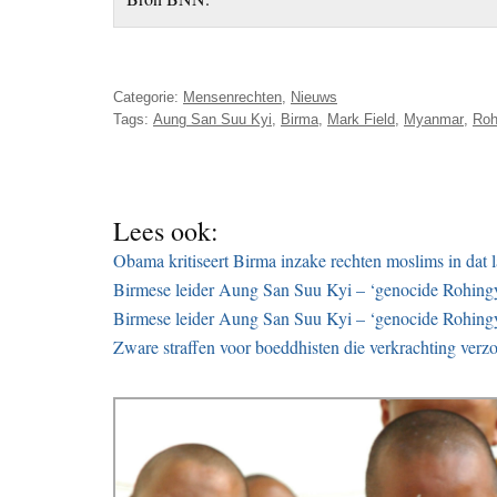
Categorie:
Mensenrechten
,
Nieuws
Tags:
Aung San Suu Kyi
,
Birma
,
Mark Field
,
Myanmar
,
Roh
Lees ook:
Obama kritiseert Birma inzake rechten moslims in dat 
Birmese leider Aung San Suu Kyi – ‘genocide Rohingya
Birmese leider Aung San Suu Kyi – ‘genocide Rohingya
Zware straffen voor boeddhisten die verkrachting verz