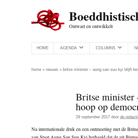
Door
Skip
Spring
Spring
Boeddhistisc
naar
to
naar
naar
de
secondary
de
de
Ontwart en ontwikkelt
hoofd
menu
eerste
voettekst
inhoud
sidebar
HOME
AGENDA
COLUMNS
N
home
»
nieuws
»
britse minister – aung san suu kyi blijft 
Britse minister
hoop op democr
29 september 2017
door
de redact
Na internationale druk en een ontmoeting met de Brits
van Staat Aung San Suu Kyi herhaald dat de uit Birm