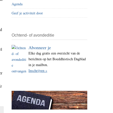
Agenda
i
t
Geef je activiteit door
e
ld
Ochtend- of avondeditie
Abonneer je
el
Elke dag gratis een overzicht van de
berichten op het Boeddhistisch Dagblad
in je mailbox.
Inschrijven »
er
Er