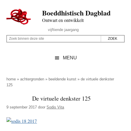
Door
Skip
Spring
Spring
Boeddhistisch Dagblad
naar
to
naar
naar
de
secondary
de
de
Ontwart en ontwikkelt
hoofd
menu
eerste
voettekst
Header
vijftiende jaargang
inhoud
sidebar
Rechts
Z
Z
o
o
e
e
MENU
k
k
b
o
i
p
home
»
achtergronden
»
beeldende kunst
»
de virtuele denkster
n
125
d
n
e
De virtuele denkster 125
e
z
n
9 september 2017
door
Sodis Vita
e
d
s
e
i
z