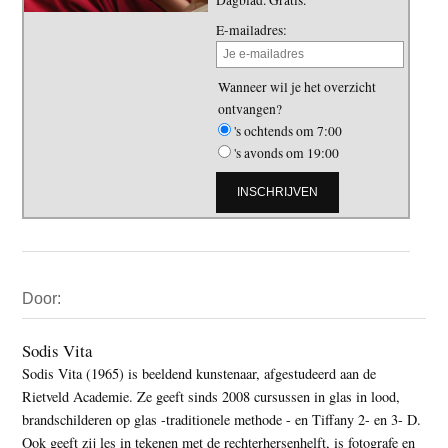
E-mailadres:
Wanneer wil je het overzicht
ontvangen?
's ochtends om 7:00
's avonds om 19:00
Primaire
Door:
Sidebar
Sodis Vita
Sodis Vita (1965) is beeldend kunstenaar, afgestudeerd aan de
Rietveld Academie. Ze geeft sinds 2008 cursussen in glas in lood,
brandschilderen op glas -traditionele methode - en Tiffany 2- en 3- D.
Ook geeft zij les in tekenen met de rechterhersenhelft, is fotografe en