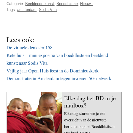
Categorie:
Beeldende kunst
,
Boeddhisme
,
Nieuws
t
e
Tags:
amsterdam
,
Sodis Vita
e
s
i
t
e
Lees ook:
De virtuele denkster 158
Ketelhuis – mini expositie van boeddhiste en beeldend
kunstenaar Sodis Vita
Vijftig jaar Open Huis feest in de Dominicuskerk
Demonstratie in Amsterdam tegen invoeren 5G-netwerk
Elke dag het BD in je
mailbox?
Elke dag sturen we je een
overzicht van de nieuwste
berichten op het Boeddhistisch
Dagblad. Gratis.