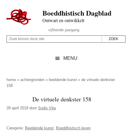
Door
Skip
Spring
Spring
Boeddhistisch Dagblad
naar
to
naar
naar
de
secondary
de
de
Ontwart en ontwikkelt
hoofd
menu
eerste
voettekst
Header
vijftiende jaargang
inhoud
sidebar
Rechts
Z
Z
o
o
e
e
MENU
k
k
b
o
i
p
home
»
achtergronden
»
beeldende kunst
»
de virtuele denkster
n
158
d
n
e
De virtuele denkster 158
e
z
n
28 april 2018
door
Sodis Vita
e
d
s
e
i
Categorie:
Beeldende kunst
,
Boeddhistisch leven
z