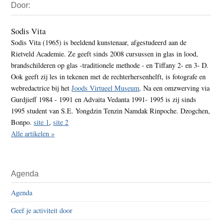
Door:
Sidebar
Sodis Vita
Sodis Vita (1965) is beeldend kunstenaar, afgestudeerd aan de
Rietveld Academie. Ze geeft sinds 2008 cursussen in glas in lood,
brandschilderen op glas -traditionele methode - en Tiffany 2- en 3- D.
Ook geeft zij les in tekenen met de rechterhersenhelft, is fotografe en
webredactrice bij het
Joods Virtueel Museum
. Na een omzwerving via
Gurdjieff 1984 - 1991 en Advaita Vedanta 1991- 1995 is zij sinds
1995 student van S.E. Yongdzin Tenzin Namdak Rinpoche. Dzogchen,
Bonpo.
site 1
,
site 2
Alle artikelen »
Agenda
Agenda
Geef je activiteit door