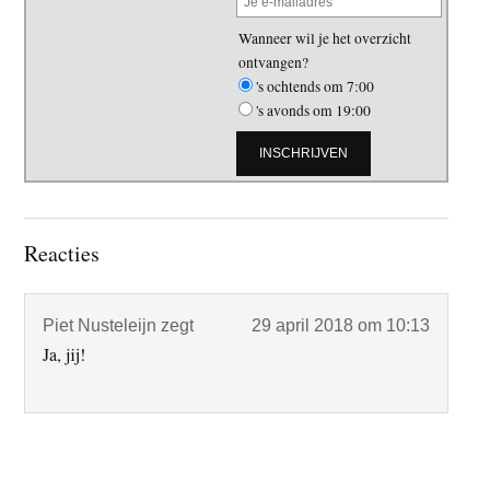
Wanneer wil je het overzicht
ontvangen?
's ochtends om 7:00
's avonds om 19:00
Lees
Reacties
Interacties
Piet Nusteleijn
zegt
29 april 2018 om 10:13
Ja, jij!
Primaire