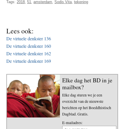
Tags:
2018
,
51
,
amsterdam
,
Sodis Vita
,
tekening
t
e
e
s
i
t
Lees ook:
e
De virtuele denkster 136
De virtuele denkster 160
De virtuele denkster 162
De virtuele denkster 169
Elke dag het BD in je
mailbox?
Elke dag sturen we je een
overzicht van de nieuwste
berichten op het Boeddhistisch
Dagblad. Gratis.
E-mailadres: