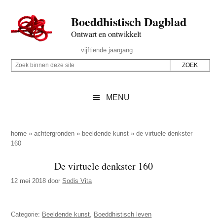
Door
Skip
Spring
Spring
Boeddhistisch Dagblad
naar
to
naar
naar
de
secondary
de
de
Ontwart en ontwikkelt
hoofd
menu
eerste
voettekst
Header
vijftiende jaargang
inhoud
sidebar
Rechts
Z
Z
o
o
e
e
MENU
k
k
b
o
i
p
home
»
achtergronden
»
beeldende kunst
»
de virtuele denkster
n
160
d
n
e
De virtuele denkster 160
e
z
n
12 mei 2018
door
Sodis Vita
e
d
s
e
i
Categorie:
Beeldende kunst
,
Boeddhistisch leven
z