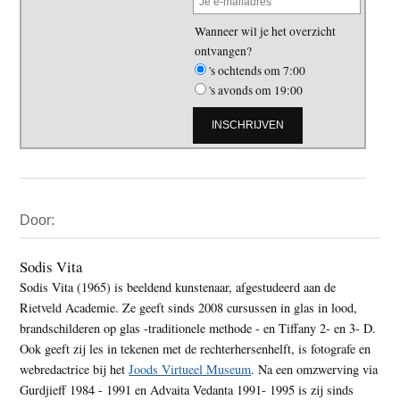
Wanneer wil je het overzicht
ontvangen?
's ochtends om 7:00
's avonds om 19:00
Primaire
Door:
Sidebar
Sodis Vita
Sodis Vita (1965) is beeldend kunstenaar, afgestudeerd aan de
Rietveld Academie. Ze geeft sinds 2008 cursussen in glas in lood,
brandschilderen op glas -traditionele methode - en Tiffany 2- en 3- D.
Ook geeft zij les in tekenen met de rechterhersenhelft, is fotografe en
webredactrice bij het
Joods Virtueel Museum
. Na een omzwerving via
Gurdjieff 1984 - 1991 en Advaita Vedanta 1991- 1995 is zij sinds