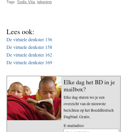
Tags:
Sodis Vita
,
tekening
t
e
e
s
i
t
Lees ook:
e
De virtuele denkster 136
De virtuele denkster 158
De virtuele denkster 162
De virtuele denkster 169
Elke dag het BD in je
mailbox?
Elke dag sturen we je een
overzicht van de nieuwste
berichten op het Boeddhistisch
Dagblad. Gratis.
E-mailadres: