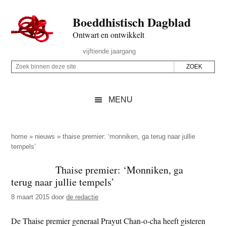
Door
Skip
Spring
Spring
Boeddhistisch Dagblad
naar
to
naar
naar
de
secondary
de
de
Ontwart en ontwikkelt
hoofd
menu
eerste
voettekst
Header
vijftiende jaargang
inhoud
sidebar
Rechts
Z
Z
o
o
e
e
MENU
k
k
b
o
i
p
home
»
nieuws
»
thaise premier: ‘monniken, ga terug naar jullie
n
tempels’
d
n
e
Thaise premier: ‘Monniken, ga
e
z
terug naar jullie tempels’
n
e
d
8 maart 2015
door
de redactie
s
e
i
De Thaise premier generaal Prayut Chan-o-cha heeft gisteren
z