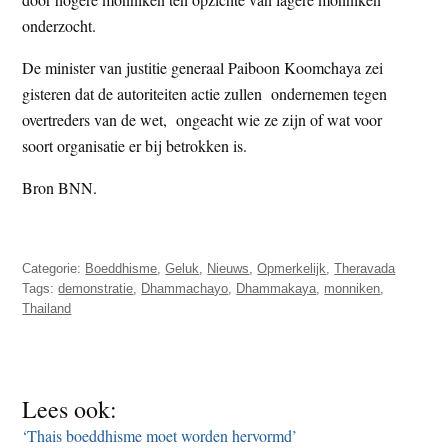
onderzocht.
De minister van justitie generaal Paiboon Koomchaya zei
gisteren dat de autoriteiten actie zullen ondernemen tegen
overtreders van de wet, ongeacht wie ze zijn of wat voor
soort organisatie er bij betrokken is.
Bron BNN.
Categorie:
Boeddhisme
,
Geluk
,
Nieuws
,
Opmerkelijk
,
Theravada
Tags:
demonstratie
,
Dhammachayo
,
Dhammakaya
,
monniken
,
Thailand
Lees ook:
‘Thais boeddhisme moet worden hervormd’