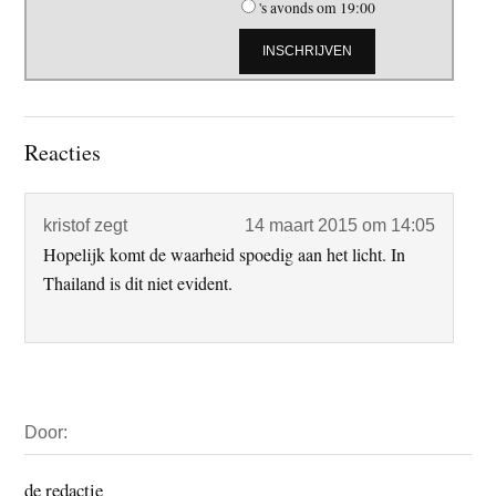
's avonds om 19:00
Lees
Reacties
Interacties
kristof
zegt
14 maart 2015 om 14:05
Hopelijk komt de waarheid spoedig aan het licht. In
Thailand is dit niet evident.
Primaire
Door:
Sidebar
de redactie