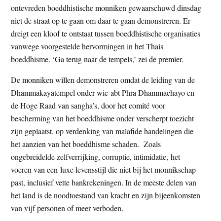
ontevreden boeddhistische monniken gewaarschuwd dinsdag
t
e
niet de straat op te gaan om daar te gaan demonstreren. Er
e
s
dreigt een kloof te ontstaat tussen boeddhistische organisaties
i
vanwege voorgestelde hervormingen in het Thais
t
boeddhisme. ‘Ga terug naar de tempels,’ zei de premier.
e
De monniken willen demonstreren omdat de leiding van de
Dhammakayatempel onder wie abt Phra Dhammachayo en
de Hoge Raad van sangha’s, door het comité voor
bescherming van het boeddhisme onder verscherpt toezicht
zijn geplaatst, op verdenking van malafide handelingen die
het aanzien van het boeddhisme schaden. Zoals
ongebreidelde zelfverrijking, corruptie, intimidatie, het
voeren van een luxe levensstijl die niet bij het monnikschap
past, inclusief vette bankrekeningen. In de meeste delen van
het land is de noodtoestand van kracht en zijn bijeenkomsten
van vijf personen of meer verboden.