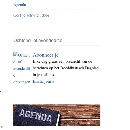
Agenda
i
t
Geef je activiteit door
e
Ochtend- of avondeditie
Abonneer je
Elke dag gratis een overzicht van de
berichten op het Boeddhistisch Dagblad
in je mailbox.
Inschrijven »
e
ce