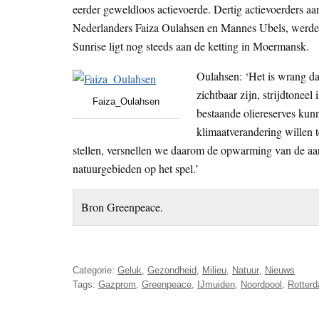
eerder geweldloos actievoerde. Dertig actievoerders a
Nederlanders Faiza Oulahsen en Mannes Ubels, werden
Sunrise ligt nog steeds aan de ketting in Moermansk.
Oulahsen: ‘Het is wrang da
zichtbaar zijn, strijdtonee
Faiza_Oulahsen
bestaande oliereserves kunn
klimaatverandering willen 
stellen, versnellen we daarom de opwarming van de aa
natuurgebieden op het spel.’
Bron Greenpeace.
Categorie:
Geluk
,
Gezondheid
,
Milieu
,
Natuur
,
Nieuws
Tags:
Gazprom
,
Greenpeace
,
IJmuiden
,
Noordpool
,
Rotter