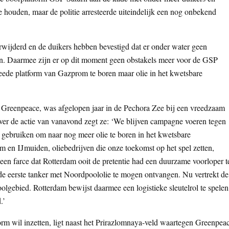
te houden, maar de politie arresteerde uiteindelijk een nog onbekend
erwijderd en de duikers hebben bevestigd dat er onder water geen
en. Daarmee zijn er op dit moment geen obstakels meer voor de GSP
eede platform van Gazprom te boren maar olie in het kwetsbare
j Greenpeace, was afgelopen jaar in de Pechora Zee bij een vreedzaam
ver de actie van vanavond zegt ze: ‘We blijven campagne voeren tegen
 gebruiken om naar nog meer olie te boren in het kwetsbare
 en IJmuiden, oliebedrijven die onze toekomst op het spel zetten,
een farce dat Rotterdam ooit de pretentie had een duurzame voorloper t
de eerste tanker met Noordpoololie te mogen ontvangen. Nu vertrekt de
gebied. Rotterdam bewijst daarmee een logistieke sleutelrol te spelen
.’
rm wil inzetten, ligt naast het Prirazlomnaya-veld waartegen Greenpea