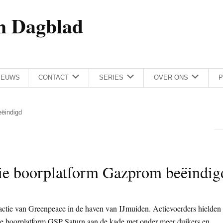
h Dagblad
IEUWS
CONTACT
SERIES
OVER ONS
P
eëindigd
ie boorplatform Gazprom beëindig
actie van Greenpeace in de haven van IJmuiden. Actievoerders hielden
e boorplatform GSP Saturn aan de kade met onder meer duikers en