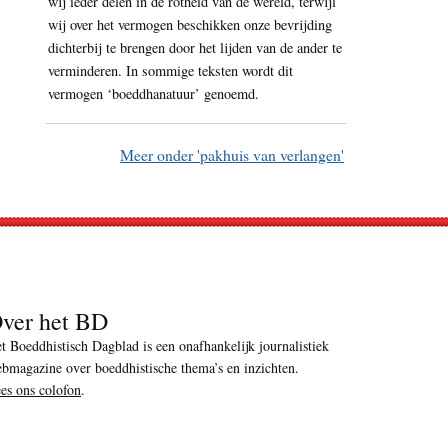
wij ieder delen in de rotheid van de wereld, terwijl
wij over het vermogen beschikken onze bevrijding
dichterbij te brengen door het lijden van de ander te
verminderen. In sommige teksten wordt dit
vermogen ‘boeddhanatuur’ genoemd.
Meer onder 'pakhuis van verlangen'
ver het BD
t Boeddhistisch Dagblad is een onafhankelijk journalistiek
bmagazine over boeddhistische thema’s en inzichten.
es ons colofon
.