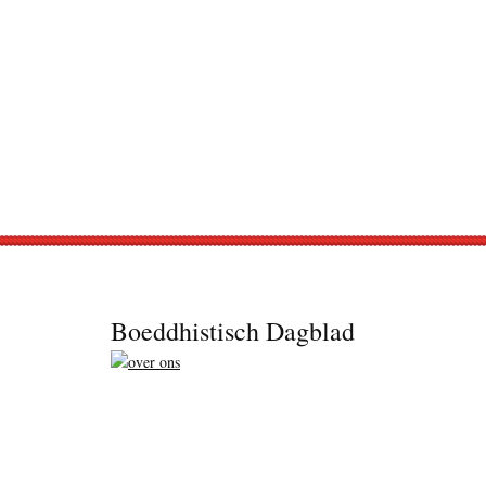
Footer
Boeddhistisch Dagblad