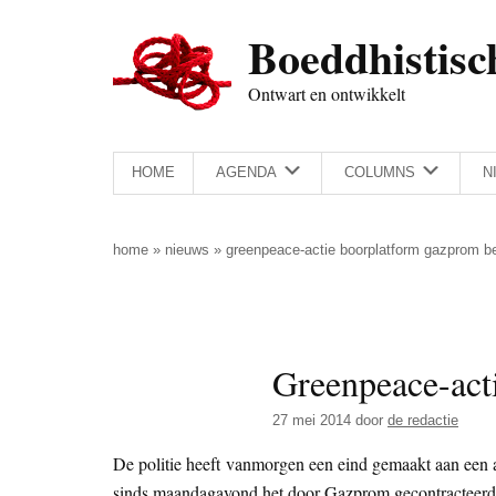
Door
Skip
Spring
Spring
Boeddhistisc
naar
to
naar
naar
de
secondary
de
de
Ontwart en ontwikkelt
hoofd
menu
eerste
voettekst
inhoud
sidebar
HOME
AGENDA
COLUMNS
N
home
»
nieuws
»
greenpeace-actie boorplatform gazprom b
Greenpeace-act
27 mei 2014
door
de redactie
De politie heeft vanmorgen een eind gemaakt aan een 
sinds maandagavond het door Gazprom gecontracteerd