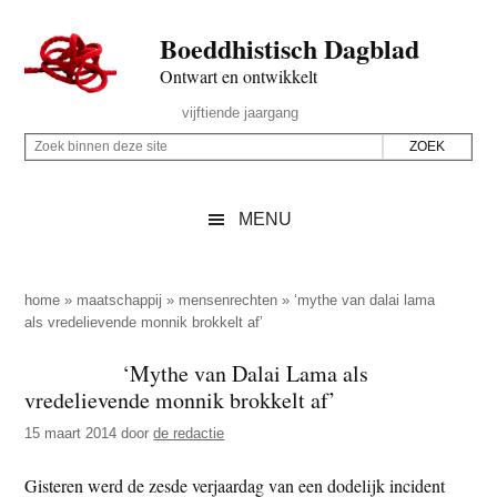
Door
Skip
Spring
Spring
Boeddhistisch Dagblad
naar
to
naar
naar
de
secondary
de
de
Ontwart en ontwikkelt
hoofd
menu
eerste
voettekst
Header
vijftiende jaargang
inhoud
sidebar
Rechts
Z
Z
o
o
e
e
MENU
k
k
b
o
i
p
home
»
maatschappij
»
mensenrechten
»
‘mythe van dalai lama
n
als vredelievende monnik brokkelt af’
d
n
e
‘Mythe van Dalai Lama als
e
z
vredelievende monnik brokkelt af’
n
e
d
15 maart 2014
door
de redactie
s
e
i
Gisteren werd de zesde verjaardag van een dodelijk incident
z