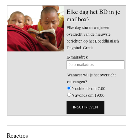
Elke dag het BD in je
mailbox?
Elke dag sturen we je een
overzicht van de nieuwste
berichten op het Boeddhistisch
Dagblad. Gratis.
E-mailadres:
Wanneer wil je het overzicht
ontvangen?
's ochtends om 7:00
's avonds om 19:00
Lees
Reacties