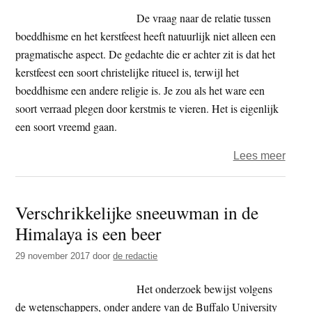
De vraag naar de relatie tussen
boeddhisme en het kerstfeest heeft natuurlijk niet alleen een
pragmatische aspect. De gedachte die er achter zit is dat het
kerstfeest een soort christelijke ritueel is, terwijl het
boeddhisme een andere religie is. Je zou als het ware een
soort verraad plegen door kerstmis te vieren. Het is eigenlijk
een soort vreemd gaan.
over
Lees meer
De
kerst
Verschrikkelijke sneeuwman in de
van
Himalaya is een beer
de
Boed
29 november 2017
door
de redactie
Het onderzoek bewijst volgens
de wetenschappers, onder andere van de Buffalo University