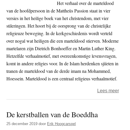
kome
Het verhaal over de marteldood
van de hoofdpersoon in de Mattheüs Passion staat in vier
versies in het heilige boek van het christendom, met vier
stileringen. Het hoort bij de oorsprong van de christelijke
religieuze beweging. In de kerkgeschiedenis wordt verteld
over nogal wat heiligen die een marteldood stierven. Moderne
martelaren zijn Dietrich Bonhoeffer en Martin Luther King.
Hetzelfde verhaalmotief, met overeenkomstige levensvragen,
komt in andere religies voor. In de Islam herdenken sjiïeten in
tranen de marteldood van de derde imam na Mohammed,
Hoessein. Marteldood is een centraal religieus verhaalmotief.
over
Lees meer
Vrijd
Zind
De kerstballen van de Boeddha
–
Gesti
25 december 2019
door
Erik Hoogcarspel
lijde