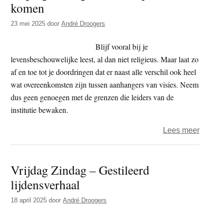
komen
t
e
e
s
23 mei 2025
door
André Droogers
i
Blijf vooral bij je
t
levensbeschouwelijke leest, al dan niet religieus. Maar laat zo
e
af en toe tot je doordringen dat er naast alle verschil ook heel
wat overeenkomsten zijn tussen aanhangers van visies. Neem
dus geen genoegen met de grenzen die leiders van de
institutie bewaken.
over
Lees meer
Vrijd
Zind
Vrijdag Zindag – Gestileerd
–
lijdensverhaal
Sam
op
18 april 2025
door
André Droogers
verha