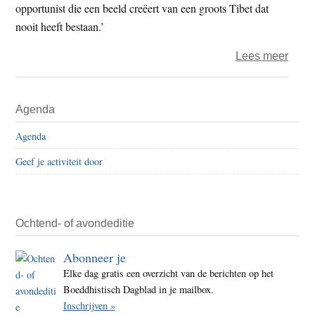
opportunist die een beeld creëert van een groots Tibet dat
nooit heeft bestaan.’
over
Lees meer
‘Myth
van
Primaire
Agenda
Dalai
Sidebar
Lam
Agenda
als
Geef je activiteit door
vrede
monn
brokk
af’
Ochtend- of avondeditie
Abonneer je
Elke dag gratis een overzicht van de berichten op het
Boeddhistisch Dagblad in je mailbox.
Inschrijven »