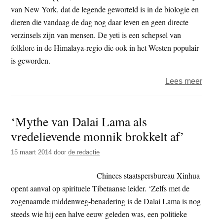
van New York, dat de legende geworteld is in de biologie en
dieren die vandaag de dag nog daar leven en geen directe
verzinsels zijn van mensen. De yeti is een schepsel van
folklore in de Himalaya-regio die ook in het Westen populair
is geworden.
over
Lees meer
Versc
snee
‘Mythe van Dalai Lama als
in
vredelievende monnik brokkelt af’
de
Hima
15 maart 2014
door
de redactie
is
een
Chinees staatspersbureau Xinhua
beer
opent aanval op spirituele Tibetaanse leider. ‘Zelfs met de
zogenaamde middenweg-benadering is de Dalai Lama is nog
steeds wie hij een halve eeuw geleden was, een politieke