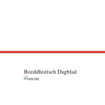
Footer
Boeddhistisch Dagblad