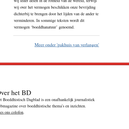
wij ieder delen in de rotheid van de wereld, terwijl
wij over het vermogen beschikken onze bevrijding
dichterbij te brengen door het lijden van de ander te
verminderen. In sommige teksten wordt dit
vermogen ‘boeddhanatuur’ genoemd.
Meer onder 'pakhuis van verlangen'
ver het BD
t Boeddhistisch Dagblad is een onafhankelijk journalistiek
bmagazine over boeddhistische thema’s en inzichten.
es ons colofon
.