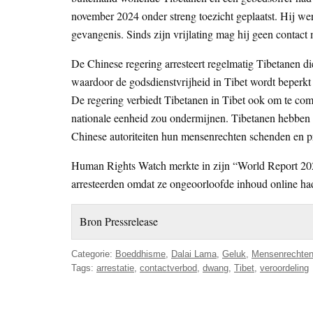
november 2024 onder streng toezicht geplaatst. Hij wer
gevangenis. Sinds zijn vrijlating mag hij geen contac
De Chinese regering arresteert regelmatig Tibetanen d
waardoor de godsdienstvrijheid in Tibet wordt beperkt
De regering verbiedt Tibetanen in Tibet ook om te co
nationale eenheid zou ondermijnen. Tibetanen hebben 
Chinese autoriteiten hun mensenrechten schenden en prob
Human Rights Watch merkte in zijn “World Report 2025”
arresteerden omdat ze ongeoorloofde inhoud online had
Bron Pressrelease
Categorie:
Boeddhisme
,
Dalai Lama
,
Geluk
,
Mensenrechte
Tags:
arrestatie
,
contactverbod
,
dwang
,
Tibet
,
veroordeling