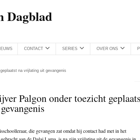
h Dagblad
IEUWS
CONTACT
SERIES
OVER ONS
P
geplaatst na vrijlating uit gevangenis
ijver Palgon onder toezicht geplaats
t gevangenis
isschoolleraar, die gevangen zat omdat hij contact had met in het
bracht aan de Dalai Lama, is na zijn vrijlating uit de gevangenis in