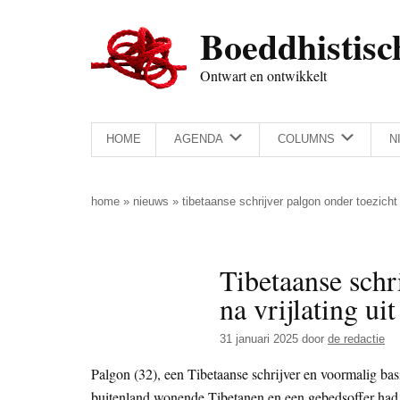
Door
Skip
Spring
Spring
Boeddhistisc
naar
to
naar
naar
de
secondary
de
de
Ontwart en ontwikkelt
hoofd
menu
eerste
voettekst
inhoud
sidebar
HOME
AGENDA
COLUMNS
N
home
»
nieuws
»
tibetaanse schrijver palgon onder toezicht 
Tibetaanse schr
na vrijlating ui
31 januari 2025
door
de redactie
Palgon (32), een Tibetaanse schrijver en voormalig bas
buitenland wonende Tibetanen en een gebedsoffer had ge