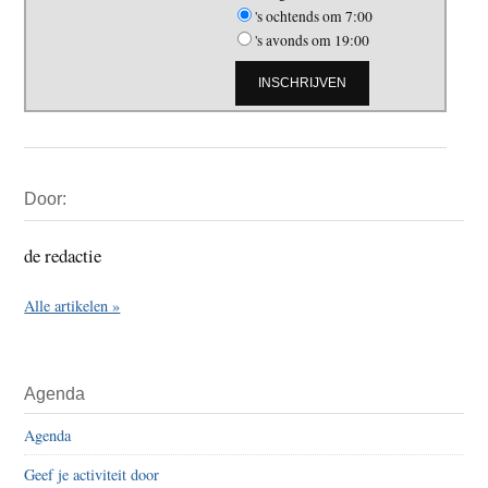
's ochtends om 7:00
's avonds om 19:00
Primaire
Door:
Sidebar
de redactie
Alle artikelen »
Agenda
Agenda
Geef je activiteit door