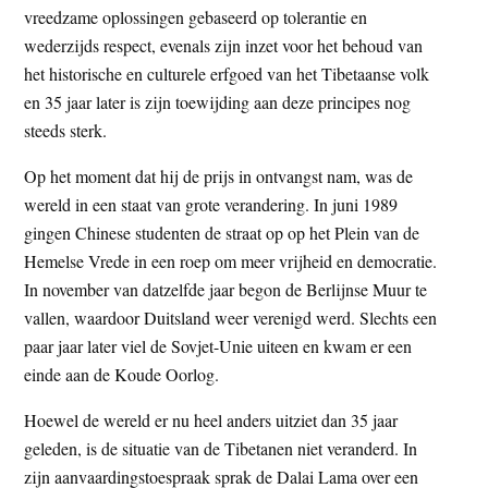
vreedzame oplossingen gebaseerd op tolerantie en
t
e
wederzijds respect, evenals zijn inzet voor het behoud van
e
s
het historische en culturele erfgoed van het Tibetaanse volk
i
en 35 jaar later is zijn toewijding aan deze principes nog
t
steeds sterk.
e
Op het moment dat hij de prijs in ontvangst nam, was de
wereld in een staat van grote verandering. In juni 1989
gingen Chinese studenten de straat op op het Plein van de
Hemelse Vrede in een roep om meer vrijheid en democratie.
In november van datzelfde jaar begon de Berlijnse Muur te
vallen, waardoor Duitsland weer verenigd werd. Slechts een
paar jaar later viel de Sovjet-Unie uiteen en kwam er een
einde aan de Koude Oorlog.
Hoewel de wereld er nu heel anders uitziet dan 35 jaar
geleden, is de situatie van de Tibetanen niet veranderd. In
zijn aanvaardingstoespraak sprak de Dalai Lama over een