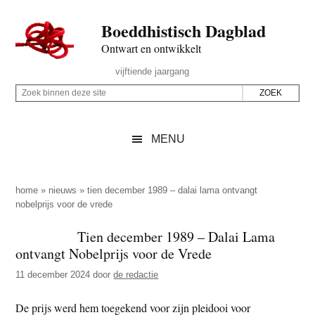
Door
Skip
Spring
Spring
Boeddhistisch Dagblad
naar
to
naar
naar
de
secondary
de
de
Ontwart en ontwikkelt
hoofd
menu
eerste
voettekst
Header
vijftiende jaargang
inhoud
sidebar
Rechts
Z
Z
o
o
e
e
MENU
k
k
b
o
i
p
home
»
nieuws
»
tien december 1989 – dalai lama ontvangt
n
nobelprijs voor de vrede
d
n
e
Tien december 1989 – Dalai Lama
e
z
ontvangt Nobelprijs voor de Vrede
n
e
d
11 december 2024
door
de redactie
s
e
i
De prijs werd hem toegekend voor zijn pleidooi voor
z