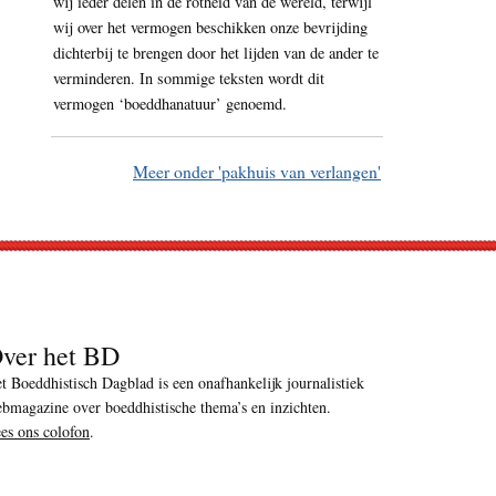
wij ieder delen in de rotheid van de wereld, terwijl
wij over het vermogen beschikken onze bevrijding
dichterbij te brengen door het lijden van de ander te
verminderen. In sommige teksten wordt dit
vermogen ‘boeddhanatuur’ genoemd.
Meer onder 'pakhuis van verlangen'
ver het BD
t Boeddhistisch Dagblad is een onafhankelijk journalistiek
bmagazine over boeddhistische thema’s en inzichten.
es ons colofon
.