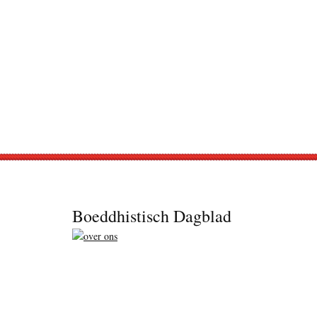
Footer
Boeddhistisch Dagblad