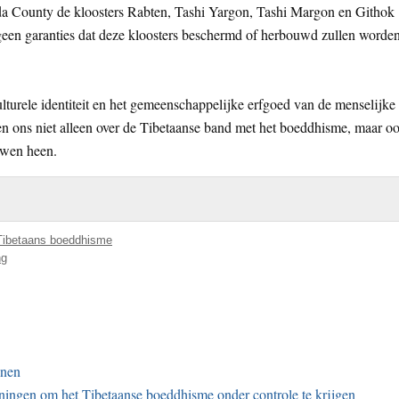
da County de kloosters Rabten, Tashi Yargon, Tashi Margon en Githok
 geen garanties dat deze kloosters beschermd of herbouwd zullen worden
ulturele identiteit en het gemeenschappelijke erfgoed van de menselijke
ren ons niet alleen over de Tibetaanse band met het boeddhisme, maar o
uwen heen.
Tibetaans boeddhisme
ng
nnen
nningen om het Tibetaanse boeddhisme onder controle te krijgen