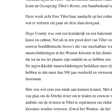
komt uit Occupying Tibet’s Rivers, een baanbrekend r
Deze week richt Free Tibet haar aandacht op het cultur
wat er verloren zal gaan als deze dam doorgaat.
Dege County was ooit een koninkrijk en een bakermat
kunst en cultuur. Net als in een groot deel van Tibet v
eeuwse boeddhistische fresco’s die van onschatbare w
muurschilderingen in het Wontoe klooster in het distri
die tot nu toe ter plaatse zijn ontdekt en ze hebben ee
De ingewikkelde muurschilderingen bedekken meer da
hebben in situ meer dan 500 jaar overleefd en verwoest
doorstaan.
Hier zou wel eens een einde aan kunnen komen. Met d
van plan om de Drichu rivier om te leiden en eeuwen va
ambitie om de rivieren in Tibet te exploiteren om elekt
kloosters worden verwoest. Zowel het Wontoe- als het Ye