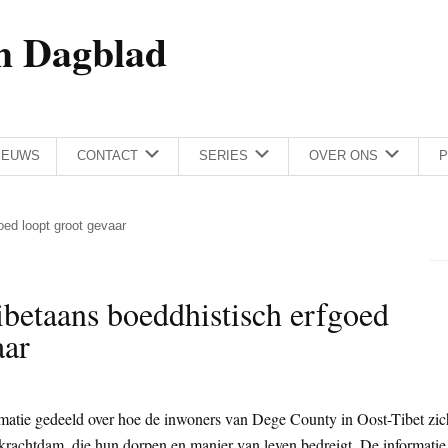
h Dagblad
IEUWS
CONTACT
SERIES
OVER ONS
P
oed loopt groot gevaar
betaans boeddhistisch erfgoed
aar
rmatie gedeeld over hoe de inwoners van Dege County in Oost-Tibet zic
rachtdam, die hun dorpen en manier van leven bedreigt. De informatie