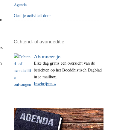
Agenda
i
t
Geef je activiteit door
an
e
Ochtend- of avondeditie
e-
Abonneer je
n
Elke dag gratis een overzicht van de
berichten op het Boeddhistisch Dagblad
in je mailbox.
Inschrijven »