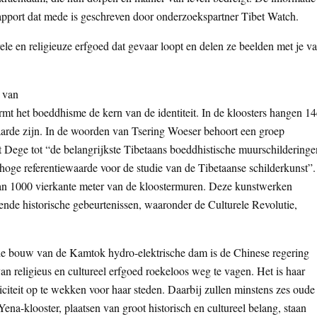
apport dat mede is geschreven door onderzoekspartner Tibet Watch.
ele en religieuze erfgoed dat gevaar loopt en delen ze beelden met je v
 van
ormt het boeddhisme de kern van de identiteit. In de kloosters hangen 14
aarde zijn. In de woorden van Tsering Woeser behoort een groep
ct Dege tot “de belangrijkste Tibetaans boeddhistische muurschilderinge
n hoge referentiewaarde voor de studie van de Tibetaanse schilderkunst”.
n 1000 vierkante meter van de kloostermuren. Deze kunstwerken
ende historische gebeurtenissen, waaronder de Culturele Revolutie,
e bouw van de Kamtok hydro-elektrische dam is de Chinese regering
n religieus en cultureel erfgoed roekeloos weg te vagen. Het is haar
riciteit op te wekken voor haar steden. Daarbij zullen minstens zes oude
na-klooster, plaatsen van groot historisch en cultureel belang, staan