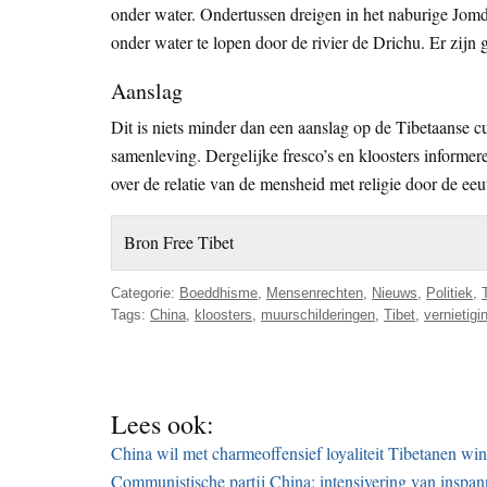
onder water. Ondertussen dreigen in het naburige Jom
onder water te lopen door de rivier de Drichu. Er zijn
Aanslag
Dit is niets minder dan een aanslag op de Tibetaanse c
samenleving. Dergelijke fresco’s en kloosters informe
over de relatie van de mensheid met religie door de ee
Bron Free Tibet
Categorie:
Boeddhisme
,
Mensenrechten
,
Nieuws
,
Politiek
,
Tags:
China
,
kloosters
,
muurschilderingen
,
Tibet
,
vernietigi
Lees ook:
China wil met charmeoffensief loyaliteit Tibetanen wi
Communistische partij China: intensivering van inspa