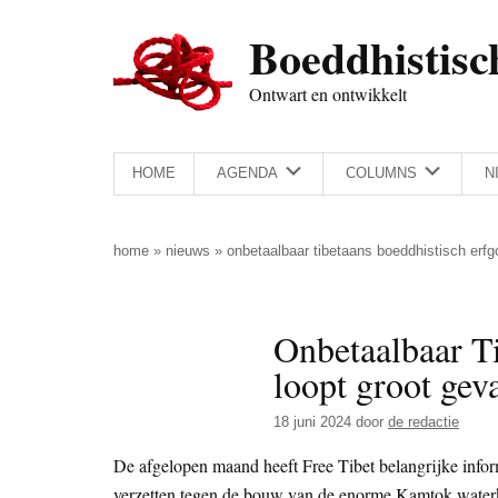
Door
Skip
Spring
Spring
Boeddhistisc
naar
to
naar
naar
de
secondary
de
de
Ontwart en ontwikkelt
hoofd
menu
eerste
voettekst
inhoud
sidebar
HOME
AGENDA
COLUMNS
N
home
»
nieuws
»
onbetaalbaar tibetaans boeddhistisch erfg
Onbetaalbaar Ti
loopt groot gev
18 juni 2024
door
de redactie
De afgelopen maand heeft Free Tibet belangrijke info
verzetten tegen de bouw van de enorme Kamtok waterk