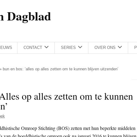
h Dagblad
IEUWS
CONTACT
SERIES
OVER ONS
P
»
bun en bos: ‘alles op alles zetten om te kunnen blijven uitzenden’
lles op alles zetten om te kunnen
en’
oek
histische Omroep Stichting (BOS) zetten met hun beperkte middelen
’s van de boeddhistische omroep ook na januari 2016 te kunnen blijven