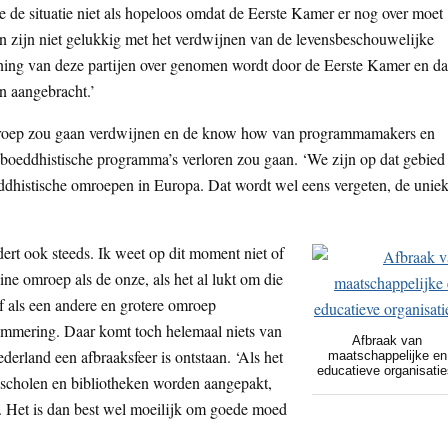
e de situatie niet als hopeloos omdat de Eerste Kamer er nog over moet
en zijn niet gelukkig met het verdwijnen van de levensbeschouwelijke
ing van deze partijen over genomen wordt door de Eerste Kamer en da
n aangebracht.’
 omroep zou gaan verdwijnen en de know how van programmamakers en
oeddhistische programma’s verloren zou gaan. ‘We zijn op dat gebied
eddhistische omroepen in Europa. Dat wordt wel eens vergeten, de unie
dert ook steeds. Ik weet op dit moment niet of
ine omroep als de onze, als het al lukt om die
f als een andere en grotere omroep
ammering. Daar komt toch helemaal niets van
Afbraak van
ederland een afbraaksfeer is ontstaan. ‘Als het
maatschappelijke en
educatieve organisatie
kscholen en bibliotheken worden aangepakt,
. Het is dan best wel moeilijk om goede moed