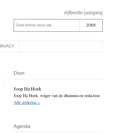
Header
vijftiende jaargang
Rechts
Z
Z
o
o
e
e
k
k
RIVACY
b
o
i
p
Primaire
n
d
Door:
Sidebar
n
e
e
z
Joop Ha Hoek
n
Joop Ha Hoek, volger van de dhamma en redacteur.
e
d
Alle artikelen »
s
e
i
z
t
e
Agenda
e
s