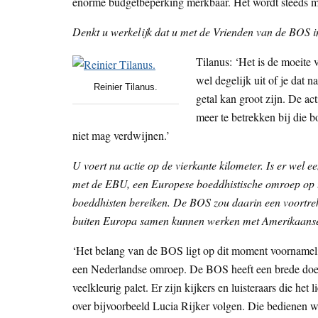
enorme budgetbeperking merkbaar. Het wordt steeds moe
Denkt u werkelijk dat u met de Vrienden van de BOS i
Tilanus: ‘Het is de moeite
wel degelijk uit of je dat 
Reinier Tilanus.
getal kan groot zijn. De a
meer te betrekken bij die 
niet mag verdwijnen.’
U voert nu actie op de vierkante kilometer. Is er wel
met de EBU, een Europese boeddhistische omroep op te 
boeddhisten bereiken. De BOS zou daarin een voortrek
buiten Europa samen kunnen werken met Amerikaanse ui
‘Het belang van de BOS ligt op dit moment voornamelij
een Nederlandse omroep. De BOS heeft een brede doelg
veelkleurig palet. Er zijn kijkers en luisteraars die het
over bijvoorbeeld Lucia Rijker volgen. Die bedienen wi