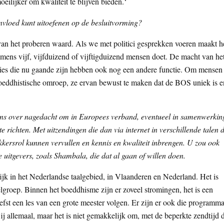
ilijker om kwaliteit te blijven bieden.‘
nvloed kunt uitoefenen op de besluitvorming?
 van het proberen waard. Als we met politici gesprekken voeren maakt h
namens vijf, vijfduizend of vijftigduizend mensen doet. De macht van he
cties die nu gaande zijn hebben ook nog een andere functie. Om mensen
boeddhistische omroep, ze ervan bewust te maken dat de BOS uniek is e
 eens over nagedacht om in Europees verband, eventueel in samenwerkin
richten. Met uitzendingen die dan via internet in verschillende talen 
kersrol kunnen vervullen en kennis en kwaliteit inbrengen. U zou ook
tgevers, zoals Shambala, die dat al gaan of willen doen.
k in het Nederlandse taalgebied, in Vlaanderen en Nederland. Het is
roep. Binnen het boeddhisme zijn er zoveel stromingen, het is een
 liefst een les van een grote meester volgen. Er zijn er ook die programma
j allemaal, maar het is niet gemakkelijk om, met de beperkte zendtijd 