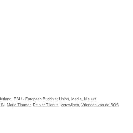
derland
,
EBU - European Buddhist Union
,
Media
,
Nieuws
UN
,
Marja Timmer
,
Reinier Tilanus
,
verdwijnen
,
Vrienden van de BOS