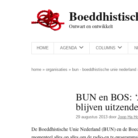
Door
Skip
Spring
Spring
Boeddhistisc
naar
to
naar
naar
de
secondary
de
de
Ontwart en ontwikkelt
hoofd
menu
eerste
voettekst
inhoud
sidebar
HOME
AGENDA
COLUMNS
N
home
»
organisaties
»
bun - boeddhistische unie nederland
BUN en BOS: ‘A
blijven uitzend
29 augustus 2013
door
Joop Ha H
De Boeddhistische Unie Nederland (BUN) en de Boedd
momenteel alles op alles om de radio-en tv-programma