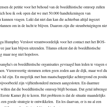
ensen de petitie voor het behoud van de boeddhistische omroep zullen
p zich hou ik ook open dat we met 50.000 handtekeningen van
n kunnen vragen. Lukt dat niet dan kan die achterban altijd ingezet
lannen om in de lucht te blijven. Daarom zijn die steunbetuigingen nie
ega Humphry Versloot verantwoordelijk voor het contact met het BOS-
ee jaar kan blijven uitzenden. Tilanus erkent dat de boeddhistische
ig maar nog niet hopeloos.
 sangha’s en boeddhistische organisaties gevraagd hun leden te vragen
nen. Vierenveertig stemmen zetten geen zoden aan de dijk, maar wel di
s lid zijn. En mogelijk met hun maatschappelijke achtergrond en positi
 bijvoorbeeld zijn vijftienhonderd mensen aangesloten. En daarmee
llen dat die boeddhistische omroep blijft bestaan. Dat getal inbrenge
de Eerste Kamer jh) te keren. Het probleem is dat de situatie maandelijks
 een goede strategie te ontwikkelen. En los daarvan, er is nu al een