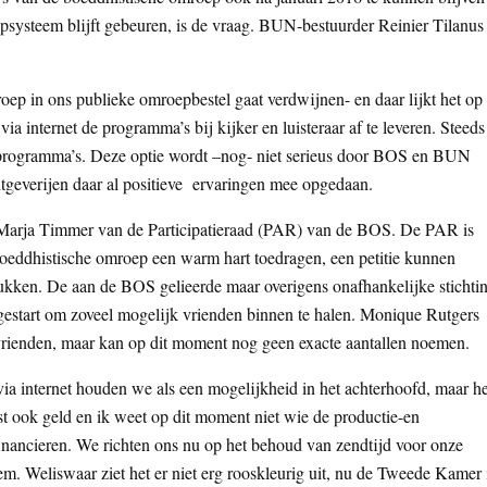
epsysteem blijft gebeuren, is de vraag. BUN-bestuurder Reinier Tilanus
ep in ons publieke omroepbestel gaat verdwijnen- en daar lijkt het op
a internet de programma’s bij kijker en luisteraar af te leveren. Steeds
 programma’s. Deze optie wordt –nog- niet serieus door BOS en BUN
tgeverijen daar al positieve ervaringen mee opgedaan.
er Marja Timmer van de Participatieraad (PAR) van de BOS. De PAR is
oeddhistische omroep een warm hart toedragen, een petitie kunnen
kken. De aan de BOS gelieerde maar overigens onafhankelijke stichti
start om zoveel mogelijk vrienden binnen te halen. Monique Rutgers
 vrienden, maar kan op dit moment nog geen exacte aantallen noemen.
a internet houden we als een mogelijkheid in het achterhoofd, maar he
ost ook geld en ik weet op dit moment niet wie de productie-en
nancieren. We richten ons nu op het behoud van zendtijd voor onze
em. Weliswaar ziet het er niet erg rooskleurig uit, nu de Tweede Kamer 