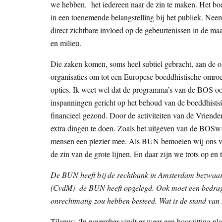
we hebben, het iedereen naar de zin te maken. Het boe
in een toenemende belangstelling bij het publiek. Nee
direct zichtbare invloed op de gebeurtenissen in de ma
en milieu.
Die zaken komen, soms heel subtiel gebracht, aan de
organisaties om tot een Europese boeddhistische omro
opties. Ik weet wel dat de programma’s van de BOS oo
inspanningen gericht op het behoud van de boeddhist
financieel gezond. Door de activiteiten van de Vrien
extra dingen te doen. Zoals het uitgeven van de BOSw
mensen een plezier mee. Als BUN bemoeien wij ons ver
de zin van de grote lijnen. En daar zijn we trots op en 
De BUN heeft bij de rechtbank in Amsterdam bezwaar
(CvdM) de BUN heeft opgelegd. Ook moet een bedra
onrechtmatig zou hebben besteed. Wat is de stand van
Tilanus: ‘In november vindt er weer een hoorzitting p