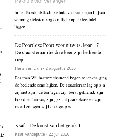
Pakhuis van Verlangen
In het Boeddhistisch pakhuis van verlangen blijven
sommige teksten nog een tijdje op de leestafel
et
liggen.
t
De Poortloze Poort voor nitwits, koan 17 –
n
De staatsleraar die drie keer zijn bediende
riep
Hans van Dam - 2 augustus 2026
g
Pas toen Wu hartverscheurend begon te janken ging
de
de bediende eens kijken. De staatsleraar lag op z’n
zij met zijn vuisten tegen zijn borst geklemd, zijn
hoofd achterover, zijn gezicht paarsblauw en zijn
mond en ogen wijd opengesperd.
Ksaf – De kunst van het geluk 1
’s
die
Ksaf Vandeputte - 22 juli 2026