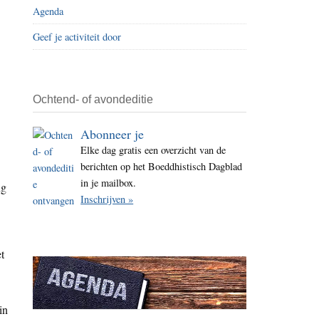
Agenda
i
t
Geef je activiteit door
e
Ochtend- of avondeditie
Abonneer je
Elke dag gratis een overzicht van de
berichten op het Boeddhistisch Dagblad
in je mailbox.
ng
Inschrijven »
t
in