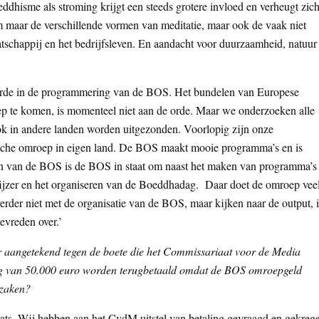
ddhisme als stroming krijgt een steeds grotere invloed en verheugt zic
m maar de verschillende vormen van meditatie, maar ook de vaak niet
atschappij en het bedrijfsleven. En aandacht voor duurzaamheid, natuur
 orde in de programmering van de BOS. Het bundelen van Europese
ep te komen, is momenteel niet aan de orde. Maar we onderzoeken alle
k in andere landen worden uitgezonden. Voorlopig zijn onze
siche omroep in eigen land. De BOS maakt mooie programma’s en is
den van de BOS is de BOS in staat om naast het maken van programma’s
ijzer en het organiseren van de Boeddhadag. Daar doet de omroep vee
der niet met de organisatie van de BOS, maar kijken naar de output, 
tevreden over.’
 aangetekend tegen de boete die het Commissariaat voor de Media
g van 50.000 euro worden terugbetaald omdat de BOS omroepgeld
 zaken?
laats. Wij hebben aan het CvdM uitstel van betaling gevraagd en gekreg