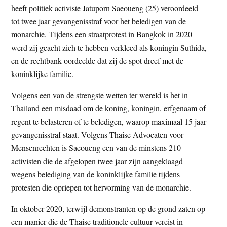
heeft politiek activiste Jatuporn Saeoueng (25) veroordeeld
t
e
tot twee jaar gevangenisstraf voor het beledigen van de
e
s
monarchie. Tijdens een straatprotest in Bangkok in 2020
i
werd zij geacht zich te hebben verkleed als koningin Suthida,
t
en de rechtbank oordeelde dat zij de spot dreef met de
e
koninklijke familie.
Volgens een van de strengste wetten ter wereld is het in
Thailand een misdaad om de koning, koningin, erfgenaam of
regent te belasteren of te beledigen, waarop maximaal 15 jaar
gevangenisstraf staat. Volgens Thaise Advocaten voor
Mensenrechten is Saeoueng een van de minstens 210
activisten die de afgelopen twee jaar zijn aangeklaagd
wegens belediging van de koninklijke familie tijdens
protesten die opriepen tot hervorming van de monarchie.
In oktober 2020, terwijl demonstranten op de grond zaten op
een manier die de Thaise traditionele cultuur vereist in