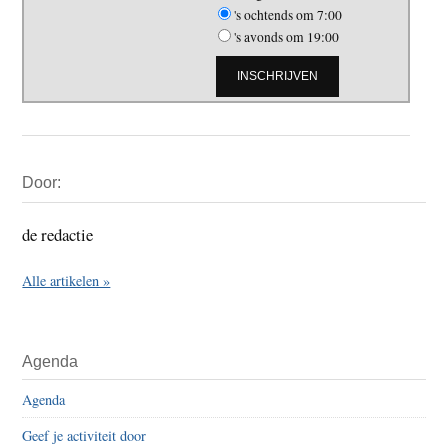
's ochtends om 7:00
's avonds om 19:00
Primaire
Door:
Sidebar
de redactie
Alle artikelen »
Agenda
Agenda
Geef je activiteit door