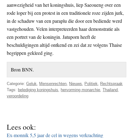
aanwezigheid van het koningshuis, liep Saeoueng over een
rode loper bij een protest in een traditionele roze zijden jurk,
in de schaduw van een paraplu die door een bediende werd
vastgehouden. Velen interpreteerden haar demonstratie als
een portret van de koningin. Jatuporn heeft de
beschuldigingen altijd ontkend en zei dat ze volgens Thaise
begrippen gekleed ging.
Bron BNN.
Categorie:
Geluk
,
Mensenrechten
,
Nieuws
,
Politiek
,
Rechtspraak
Tags:
belediging koningshuis
,
hervorming monarchie
,
Thailand
,
veroordeling
Lees ook:
Ex-monnik 5,5 jaar de cel in wegens verkrachting