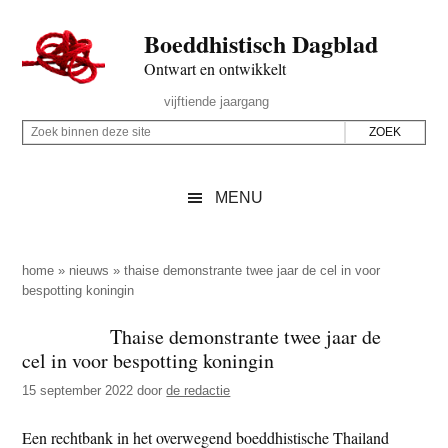
Door
Skip
Spring
Spring
Boeddhistisch Dagblad
naar
to
naar
naar
de
secondary
de
de
Ontwart en ontwikkelt
hoofd
menu
eerste
voettekst
Header
vijftiende jaargang
inhoud
sidebar
Rechts
Z
Z
o
o
e
e
MENU
k
k
b
o
i
p
home
»
nieuws
»
thaise demonstrante twee jaar de cel in voor
n
bespotting koningin
d
n
e
Thaise demonstrante twee jaar de
e
z
cel in voor bespotting koningin
n
e
d
15 september 2022
door
de redactie
s
e
i
Een rechtbank in het overwegend boeddhistische Thailand
z