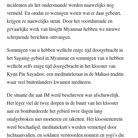
incidenten als het onderstaande worden nauwelijks nog
t
e
vermeld. En omdat zo weinigen weten wat er daar gebeurt,
e
s
krijgen ze nauwelijks steun. Door het voortdurende en
i
gevaarlijke werk van Insight Myanmar hebben we nieuwe
t
schrijnende berichten ontvangen.
e
Sommigen van u hebben wellicht enige tijd doorgebracht in
het Sagaing-gebied in Myanmar en sommigen van u hebben
wellicht zelfs enige tijd doorgebracht in het klooster van
Kyun Pin Sayadaw, een meditatieleraar in de Mahasi-traditie
waar veel buitenlanders kwamen mediteren.
De situatie die aan IM werd beschreven was afschuwelijk.
Het leger viel de twee dorpen in de buurt van het klooster
aan en bombardeerde het gebied twee dagen lang
onafgebroken met mortieren en raketten. Het kloosterterrein
werd beschadigd, meditatiekuti’s werden vernietigd door
luchtaanvallen, en soldaten verstoorden nonnen en yogi’s die