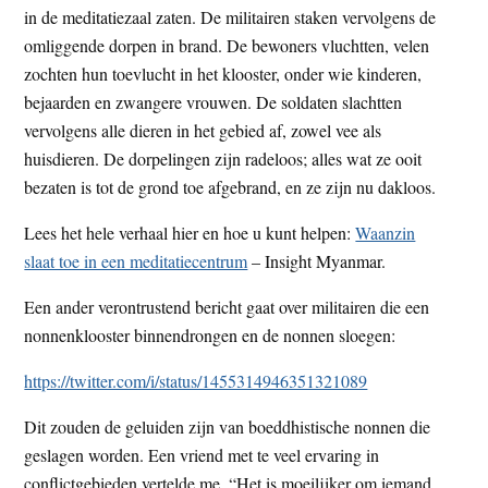
in de meditatiezaal zaten. De militairen staken vervolgens de
omliggende dorpen in brand. De bewoners vluchtten, velen
zochten hun toevlucht in het klooster, onder wie kinderen,
bejaarden en zwangere vrouwen. De soldaten slachtten
vervolgens alle dieren in het gebied af, zowel vee als
huisdieren. De dorpelingen zijn radeloos; alles wat ze ooit
bezaten is tot de grond toe afgebrand, en ze zijn nu dakloos.
Lees het hele verhaal hier en hoe u kunt helpen:
Waanzin
slaat toe in een meditatiecentrum
– Insight Myanmar.
Een ander verontrustend bericht gaat over militairen die een
nonnenklooster binnendrongen en de nonnen sloegen:
https://twitter.com/i/status/1455314946351321089
Dit zouden de geluiden zijn van boeddhistische nonnen die
geslagen worden. Een vriend met te veel ervaring in
conflictgebieden vertelde me. “Het is moeilijker om iemand