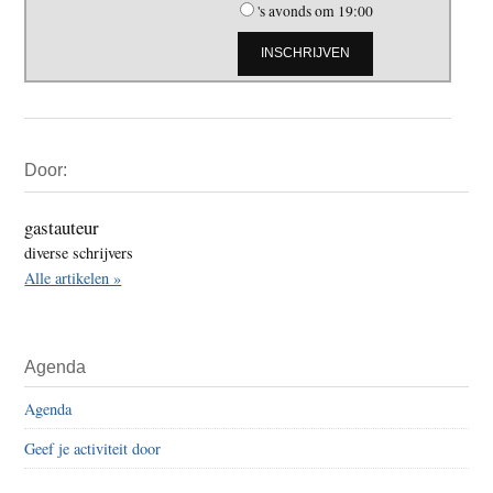
's avonds om 19:00
Primaire
Door:
Sidebar
gastauteur
diverse schrijvers
Alle artikelen »
Agenda
Agenda
Geef je activiteit door