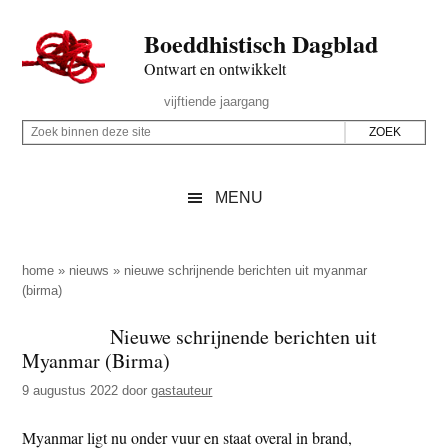
Door
Skip
Spring
Spring
Boeddhistisch Dagblad
naar
to
naar
naar
de
secondary
de
de
Ontwart en ontwikkelt
hoofd
menu
eerste
voettekst
Header
vijftiende jaargang
inhoud
sidebar
Rechts
Z
Z
o
o
e
e
MENU
k
k
b
o
i
p
home
»
nieuws
»
nieuwe schrijnende berichten uit myanmar
n
(birma)
d
n
e
Nieuwe schrijnende berichten uit
e
z
Myanmar (Birma)
n
e
d
9 augustus 2022
door
gastauteur
s
e
i
Myanmar ligt nu onder vuur en staat overal in brand,
z