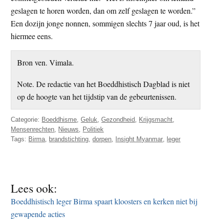
geslagen te horen worden, dan om zelf geslagen te worden.”
Een dozijn jonge nonnen, sommigen slechts 7 jaar oud, is het
hiermee eens.
Bron ven. Vimala.
Note. De redactie van het Boeddhistisch Dagblad is niet
op de hoogte van het tijdstip van de gebeurtenissen.
Categorie:
Boeddhisme
,
Geluk
,
Gezondheid
,
Krijgsmacht
,
Mensenrechten
,
Nieuws
,
Politiek
Tags:
Birma
,
brandstichting
,
dorpen
,
Insight Myanmar
,
leger
Lees ook:
Boeddhistisch leger Birma spaart kloosters en kerken niet bij
gewapende acties