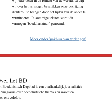
wij ieder delen in de rotheid van de wereld, terwijl
wij over het vermogen beschikken onze bevrijding
dichterbij te brengen door het lijden van de ander te
verminderen. In sommige teksten wordt dit
vermogen ‘boeddhanatuur’ genoemd.
Meer onder 'pakhuis van verlangen'
ver het BD
t Boeddhistisch Dagblad is een onafhankelijk journalistiek
bmagazine over boeddhistische thema’s en inzichten.
es ons colofon
.