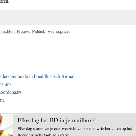
desh.
nrechten
,
Nieuws
,
Politiek
,
Rechtspraak
aders genocide in boeddhistisch Birma’
oslims
moordenaars
rma
Elke dag het BD in je mailbox?
Elke dag sturen we je een overzicht van de nieuwste berichten op het
Boeddhistisch Dagblad. Gratis.