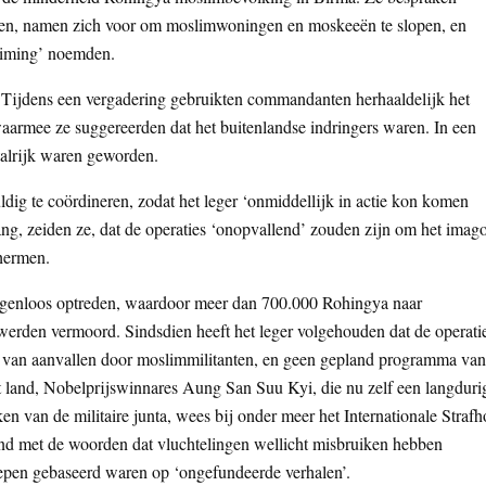
gen, namen zich voor om moslimwoningen en moskeeën te slopen, en
ruiming’ noemden.
n. Tijdens een vergadering gebruikten commandanten herhaaldelijk het
aarmee ze suggereerden dat het buitenlandse indringers waren. In een
 talrijk waren geworden.
g te coördineren, zodat het leger ‘onmiddellijk in actie kon komen
ang, zeiden ze, dat de operaties ‘onopvallend’ zouden zijn om het imag
chermen.
ogenloos optreden, waardoor meer dan 700.000 Rohingya naar
rden vermoord. Sindsdien heeft het leger volgehouden dat de operati
g van aanvallen door moslimmilitanten, en geen gepland programma van
et land, Nobelprijswinnares Aung San Suu Kyi, die nu zelf een langduri
en van de militaire junta, wees bij onder meer het Internationale Strafh
and met de woorden dat vluchtelingen wellicht misbruiken hebben
oepen gebaseerd waren op ‘ongefundeerde verhalen’.