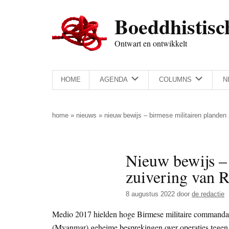
Door
Skip
Spring
Spring
Boeddhistisc
naar
to
naar
naar
de
secondary
de
de
Ontwart en ontwikkelt
hoofd
menu
eerste
voettekst
inhoud
sidebar
HOME
AGENDA
COLUMNS
N
home
»
nieuws
»
nieuw bewijs – birmese militairen planden
Nieuw bewijs –
zuivering van 
8 augustus 2022
door
de redactie
Medio 2017 hielden hoge Birmese militaire commandan
(Myanmar) geheime besprekingen over operaties tege