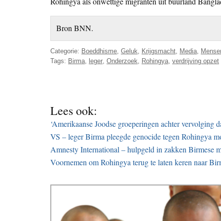
Rohingya als onwettige migranten uit buurland Bangla
Bron BNN.
Categorie:
Boeddhisme
,
Geluk
,
Krijgsmacht
,
Media
,
Mense
Tags:
Birma
,
leger
,
Onderzoek
,
Rohingya
,
verdrijving opzet
Lees ook:
‘Amerikaanse Joodse groeperingen achter vervolging d
VS – leger Birma pleegde genocide tegen Rohingya m
Amnesty International – hulpgeld in zakken Birmese 
Voornemen om Rohingya terug te laten keren naar Bi