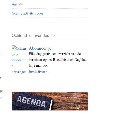
Agenda
i
t
Geef je activiteit door
e
Ochtend- of avondeditie
Abonneer je
o
Elke dag gratis een overzicht van de
berichten op het Boeddhistisch Dagblad
in je mailbox.
Inschrijven »
e
ge
of