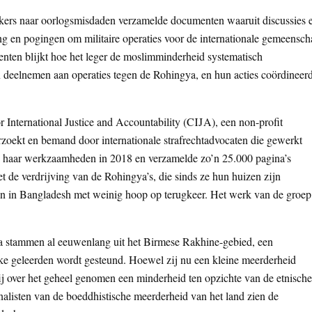
ers naar oorlogsmisdaden verzamelde documenten waaruit discussies 
g en pogingen om militaire operaties voor de internationale gemeensch
nten blijkt hoe het leger de moslimminderheid systematisch
en deelnemen aan operaties tegen de Rohingya, en hun acties coördineer
International Justice and Accountability (CIJA), een non-profit
zoekt en bemand door internationale strafrechtadvocaten die gewerkt
haar werkzaamheden in 2018 en verzamelde zo’n 25.000 pagina’s
 de verdrijving van de Rohingya’s, die sinds ze hun huizen zijn
n in Bangladesh met weinig hoop op terugkeer. Het werk van de groep
a stammen al eeuwenlang uit het Birmese Rakhine-gebied, een
ijke geleerden wordt gesteund. Hoewel zij nu een kleine meerderheid
j over het geheel genomen een minderheid ten opzichte van de etnische
alisten van de boeddhistische meerderheid van het land zien de