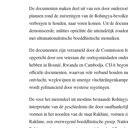
De documenten maken deel uit van een door onderzoek
plannen rond de zuiveringen van de Rohingya-bevolkin
verborgen te houden, naar voren komen. Uit de docume
demoniseerde, milities oprichtte die uiteindelijk zoud
met ultranationalistische boeddhistische monniken.
De documenten zijn verzameld door de Commission for 
opgericht door een veteraan die oorlogsmisdaden onder
hebben in Bosnië, Rwanda en Cambodja. CIJA begon 
officiële documenten, waarvan vele verband houden met
ontvlucht, wegkwijnen in smerige vluchtelingenkampe
wordt gefinancierd door westerse regeringen.
De voor het merendeel uit moslims bestaande Rohingy
interpretatie van de geschiedenis die door onafhankel
vormen in het noorden van de staat Rakhine, vormen zi
Rakhine, een overwegend boeddhistische groep. Nation