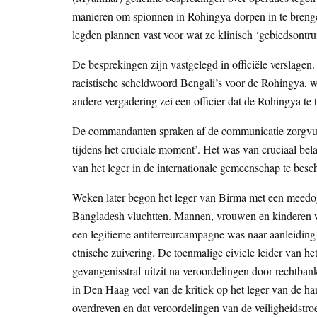
manieren om spionnen in Rohingya-dorpen in te bren
legden plannen vast voor wat ze klinisch ‘gebiedsont
De besprekingen zijn vastgelegd in officiële verslage
racistische scheldwoord Bengali’s voor de Rohingya, w
andere vergadering zei een officier dat de Rohingya te
De commandanten spraken af de communicatie zorgvuldi
tijdens het cruciale moment’. Het was van cruciaal bel
van het leger in de internationale gemeenschap te bes
Weken later begon het leger van Birma met een meed
Bangladesh vluchtten. Mannen, vrouwen en kinderen we
een legitieme antiterreurcampagne was naar aanleidin
etnische zuivering. De toenmalige civiele leider van h
gevangenisstraf uitzit na veroordelingen door rechtbank
in Den Haag veel van de kritiek op het leger van de h
overdreven en dat veroordelingen van de veiligheidstr