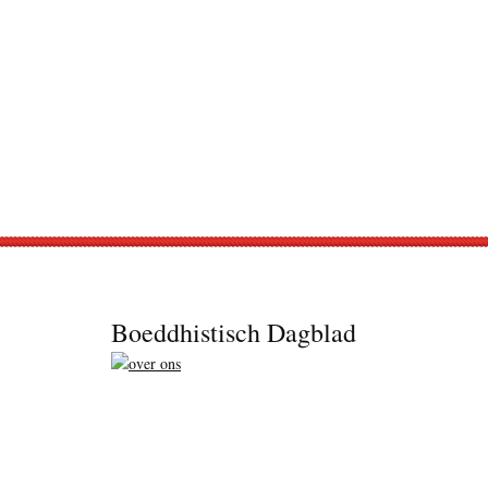
Footer
Boeddhistisch Dagblad