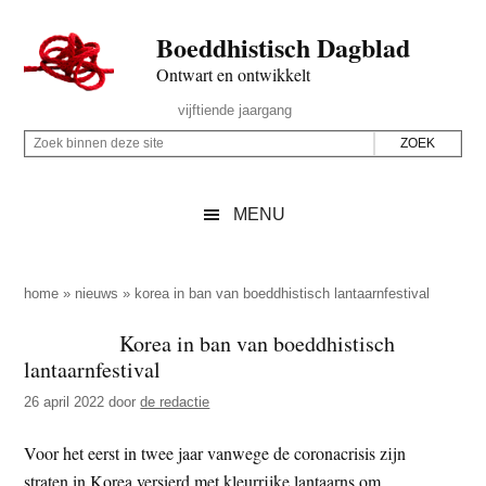
Door
Skip
Spring
Spring
Boeddhistisch Dagblad
naar
to
naar
naar
de
secondary
de
de
Ontwart en ontwikkelt
hoofd
menu
eerste
voettekst
Header
vijftiende jaargang
inhoud
sidebar
Rechts
Z
Z
o
o
e
e
MENU
k
k
b
o
i
p
home
»
nieuws
»
korea in ban van boeddhistisch lantaarnfestival
n
d
Korea in ban van boeddhistisch
n
e
lantaarnfestival
e
z
n
26 april 2022
door
de redactie
e
d
s
Voor het eerst in twee jaar vanwege de coronacrisis zijn
e
i
straten in Korea versierd met kleurrijke lantaarns om
z