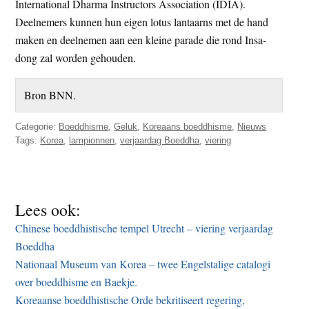
International Dharma Instructors Association (IDIA).
Deelnemers kunnen hun eigen lotus lantaarns met de hand
maken en deelnemen aan een kleine parade die rond Insa-
dong zal worden gehouden.
Bron BNN.
Categorie:
Boeddhisme
,
Geluk
,
Koreaans boeddhisme
,
Nieuws
Tags:
Korea
,
lampionnen
,
verjaardag Boeddha
,
viering
Lees ook:
Chinese boeddhistische tempel Utrecht – viering verjaardag
Boeddha
Nationaal Museum van Korea – twee Engelstalige catalogi
over boeddhisme en Baekje.
Koreaanse boeddhistische Orde bekritiseert regering,