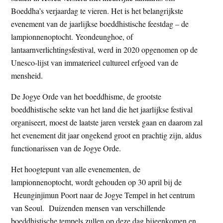
t
Boeddha’s verjaardag te vieren. Het is het belangrijkste
e
e
evenement van de jaarlijkse boeddhistische feestdag – de
s
lampionnenoptocht. Yeondeunghoe, of
i
lantaarnverlichtingsfestival, werd in 2020 opgenomen op de
t
Unesco-lijst van immaterieel cultureel erfgoed van de
e
mensheid.
De Jogye Orde van het boeddhisme, de grootste
boeddhistische sekte van het land die het jaarlijkse festival
organiseert, moest de laatste jaren verstek gaan en daarom zal
het evenement dit jaar ongekend groot en prachtig zijn, aldus
functionarissen van de Jogye Orde.
Het hoogtepunt van alle evenementen, de
lampionnenoptocht, wordt gehouden op 30 april bij de
Heunginjimun Poort naar de Jogye Tempel in het centrum
van Seoul. Duizenden mensen van verschillende
boeddhistische tempels zullen op deze dag bijeenkomen en