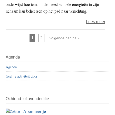
onderwijst hoe iemand de meest subtiele energieën in zijn
lichaam kan beheersen op het pad naar verlichting.
over
Lees meer
Vieri
Kala
Pagina
Pagina
1
2
Ga naar
Volgende pagina »
in
Chin
Primaire
hond
Agenda
Sidebar
mens
Agenda
op
de
Geef je activiteit door
been
Ochtend- of avondeditie
Abonneer je