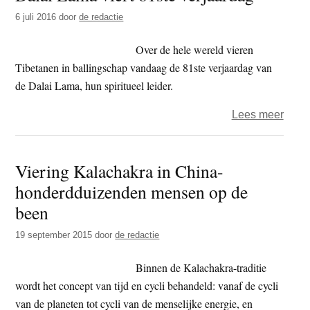
Klaa
6 juli 2016
door
de redactie
Haij
mosl
Over de hele wereld vieren
was’
Tibetanen in ballingschap vandaag de 81ste verjaardag van
de Dalai Lama, hun spiritueel leider.
over
Lees meer
Dalai
Lam
Viering Kalachakra in China-
viert
honderdduizenden mensen op de
81ste
verja
been
19 september 2015
door
de redactie
Binnen de Kalachakra-traditie
wordt het concept van tijd en cycli behandeld: vanaf de cycli
van de planeten tot cycli van de menselijke energie, en