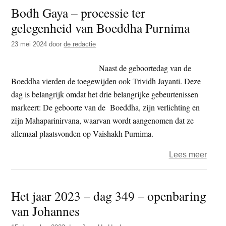
Bodh Gaya – processie ter
Tibe
gelegenheid van Boeddha Purnima
bepe
op
23 mei 2024
door
de redactie
voor
vieri
Naast de geboortedag van de
89e
Boeddha vierden de toegewijden ook Trividh Jayanti. Deze
verja
dag is belangrijk omdat het drie belangrijke gebeurtenissen
Dalai
markeert: De geboorte van de Boeddha, zijn verlichting en
Lam
zijn Mahaparinirvana, waarvan wordt aangenomen dat ze
allemaal plaatsvonden op Vaishakh Purnima.
over
Lees meer
Bodh
Gaya
Het jaar 2023 – dag 349 – openbaring
–
van Johannes
proce
ter