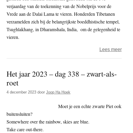
verjaardag van de toekenning van de Nobelprijs voor de
Vrede aan de Dalai Lama te vieren. Honderden Tibetanen
verzamelden zich bij de belangrijkste boeddhistische tempel,
Tsughlakhang, in Dharamshala, India, om de gelegenheid te
vieren.
over
Lees meer
Tibe
viere
Het jaar 2023 – dag 338 – zwart-als-
34e
roet
verja
toek
4 december 2023
door
Joop Ha Hoek
Nobel
voor
Moet je een echte zwarte Piet ook
de
buitensluiten?
Vred
Somewhere over the rainbow, skies are blue.
aan
Take care out-there.