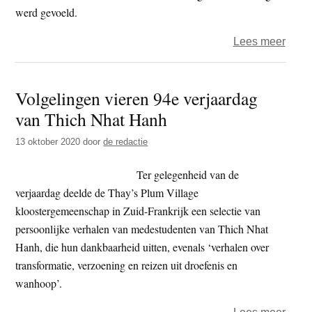
werd gevoeld.
over
Lees meer
Ther
boed
Volgelingen vieren 94e verjaardag
viere
van Thich Nhat Hanh
Magh
Puja
13 oktober 2020
door
de redactie
Dag
Ter gelegenheid van de
verjaardag deelde de Thay’s Plum Village
kloostergemeenschap in Zuid-Frankrijk een selectie van
persoonlijke verhalen van medestudenten van Thich Nhat
Hanh, die hun dankbaarheid uitten, evenals ‘verhalen over
transformatie, verzoening en reizen uit droefenis en
wanhoop’.
over