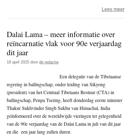
over
Lees meer
Tibe
in
Dalai Lama – meer informatie over
balli
reïncarnatie vlak voor 90e verjaardag
herd
36e
dit jaar
gebo
18 april 2025
door
de redactie
van
Panc
Een delegatie van de Tibetaanse
Lam
regering in ballingschap, onder leiding van Sikyong
(president) van het Centraal Tibetaans Bestuur (CTA) in
ballingschap, Penpa Tsering, heeft donderdag eerste minister
Thakur Sukhvinder Singh Sukhu van Himachal, India
geïnformeerd over de wereldwijde vieringen ter gelegenheid
van de 90e verjaardag van de Dalai Lama in juli van dit jaar
en die een jaar lang zullen duren.