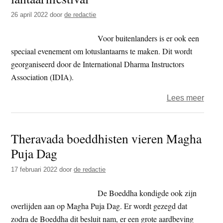
Vrou
26 april 2022
door
de redactie
Voor buitenlanders is er ook een
speciaal evenement om lotuslantaarns te maken. Dit wordt
georganiseerd door de International Dharma Instructors
Association (IDIA).
over
Lees meer
Kore
in
Theravada boeddhisten vieren Magha
ban
Puja Dag
van
boedd
17 februari 2022
door
de redactie
lanta
De Boeddha kondigde ook zijn
overlijden aan op Magha Puja Dag. Er wordt gezegd dat
zodra de Boeddha dit besluit nam, er een grote aardbeving