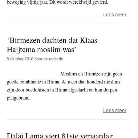
beweging vijftig jaar. Dit wordt wereldwijd gevierd.
Boed
over
Lees meer
Trira
vijftig
‘Birmezen dachten dat Klaas
jaar
Haijtema moslim was’
8 oktober 2016
door
de redactie
Moslims en Birmezen zijn geen
goede combinatie in Birma. Al meer dan honderd moslims
zijn door boeddhisten in Birma afgeslacht en hun dorpen
platgebrand.
over
Lees meer
‘Bir
dach
Dalai Lama viert 81ste verjaardag
dat