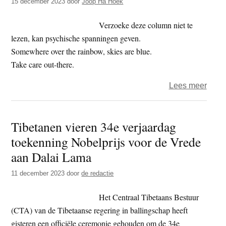
15 december 2023
door
Joop Ha Hoek
gele
van
Verzoeke deze column niet te
Boed
lezen, kan psychische spanningen geven.
Purn
Somewhere over the rainbow, skies are blue.
Take care out-there.
over
Lees meer
Het
jaar
Tibetanen vieren 34e verjaardag
2023
toekenning Nobelprijs voor de Vrede
–
dag
aan Dalai Lama
349
11 december 2023
door
de redactie
–
open
Het Centraal Tibetaans Bestuur
van
(CTA) van de Tibetaanse regering in ballingschap heeft
Joha
gisteren een officiële ceremonie gehouden om de 34e