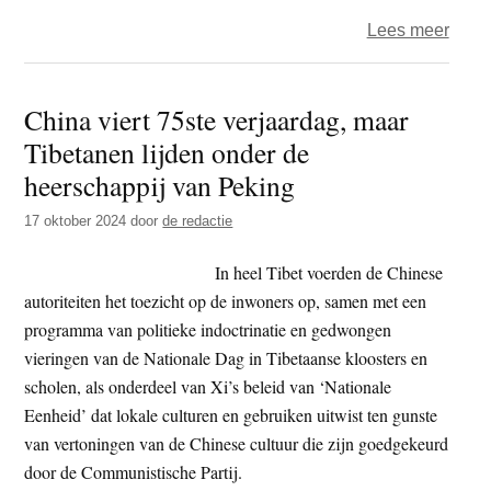
over
Lees meer
Dalai
Lam
China viert 75ste verjaardag, maar
–
Tibetanen lijden onder de
meer
infor
heerschappij van Peking
over
17 oktober 2024
door
de redactie
reïnc
vlak
In heel Tibet voerden de Chinese
voor
autoriteiten het toezicht op de inwoners op, samen met een
90e
programma van politieke indoctrinatie en gedwongen
verja
vieringen van de Nationale Dag in Tibetaanse kloosters en
dit
scholen, als onderdeel van Xi’s beleid van ‘Nationale
jaar
Eenheid’ dat lokale culturen en gebruiken uitwist ten gunste
van vertoningen van de Chinese cultuur die zijn goedgekeurd
door de Communistische Partij.