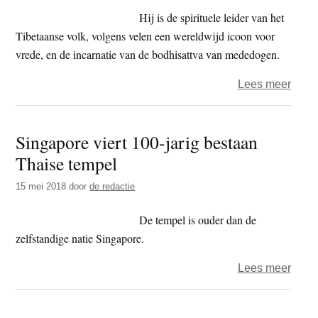
Lam
Hij is de spirituele leider van het
toch
Tibetaanse volk, volgens velen een wereldwijd icoon voor
gema
vrede, en de incarnatie van de bodhisattva van mededogen.
gevie
over
Lees meer
Fijne
verja
Singapore viert 100-jarig bestaan
Tenzi
Thaise tempel
Gyat
15 mei 2018
door
de redactie
De tempel is ouder dan de
zelfstandige natie Singapore.
over
Lees meer
Sing
viert