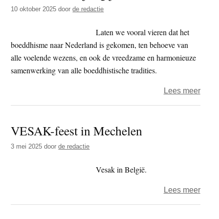
t
10 oktober 2025
door
de redactie
e
e
s
Laten we vooral vieren dat het
i
boeddhisme naar Nederland is gekomen, ten behoeve van
t
alle voelende wezens, en ook de vreedzame en harmonieuze
e
samenwerking van alle boeddhistische tradities.
over
Lees meer
BUN
viert
VESAK-feest in Mechelen
35-
jarig
3 mei 2025
door
de redactie
jubil
Vesak in België.
over
Lees meer
VES
feest