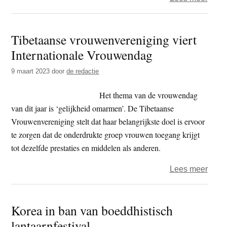
Tibe
Lama
Tibetaanse vrouwenvereniging viert
dans
Internationale Vrouwendag
om
verja
9 maart 2023
door
de redactie
Goer
Padm
Het thema van de vrouwendag
te
van dit jaar is ‘gelijkheid omarmen’. De Tibetaanse
viere
Vrouwenvereniging stelt dat haar belangrijkste doel is ervoor
te zorgen dat de onderdrukte groep vrouwen toegang krijgt
tot dezelfde prestaties en middelen als anderen.
over
Lees meer
Tibe
vrou
Korea in ban van boeddhistisch
viert
lantaarnfestival
Inter