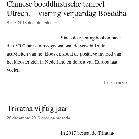
Chinese boeddhistische tempel
100-
Utrecht – viering verjaardag Boeddha
jarig
best
8 mei 2018
door
de redactie
Thai
temp
Sinds de opening hebben meer
dan 5000 mensen meegedaan aan de verschillende
activiteiten van het klooster, zodat de positieve invloed van
het klooster zich in Nederland en de rest van Europa laat
voelen.
over
Lees meer
Chin
boedd
Triratna vijftig jaar
temp
Utrec
28 december 2016
door
de redactie
–
vieri
In 2017 bestaat de Triratna-
verja