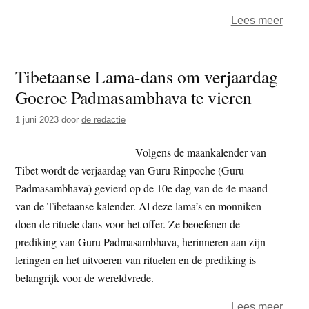
Dalai
over
Lees meer
Lam
Het
jaar
Tibetaanse Lama-dans om verjaardag
2023
Goeroe Padmasambhava te vieren
–
dag
1 juni 2023
door
de redactie
338
–
Volgens de maankalender van
zwart
Tibet wordt de verjaardag van Guru Rinpoche (Guru
als-
Padmasambhava) gevierd op de 10e dag van de 4e maand
roet
van de Tibetaanse kalender. Al deze lama’s en monniken
doen de rituele dans voor het offer. Ze beoefenen de
prediking van Guru Padmasambhava, herinneren aan zijn
leringen en het uitvoeren van rituelen en de prediking is
belangrijk voor de wereldvrede.
over
Lees meer