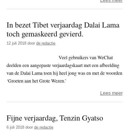
Lees meer
Volge
viere
In bezet Tibet verjaardag Dalai Lama
94e
toch gemaskeerd gevierd.
verja
van
12 juli 2018
door
de redactie
Thic
Nhat
Veel gebruikers van WeChat
Hanh
deelden een aangepaste verjaardagskaart met een afbeelding
van de Dalai Lama toen hij heel jong was en met de woorden
‘Groeten aan het Grote Wezen.’
over
Lees meer
In
bezet
Fijne verjaardag, Tenzin Gyatso
Tibet
verja
6 juli 2018
door
de redactie
Dalai