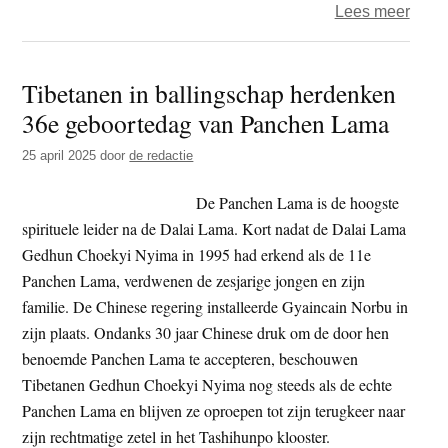
over
Lees meer
Lande
burger
Tibetanen in ballingschap herdenken
–
36e geboortedag van Panchen Lama
op
de
25 april 2025
door
de redactie
gron
voor
De Panchen Lama is de hoogste
de
spirituele leider na de Dalai Lama. Kort nadat de Dalai Lama
Gron
Gedhun Choekyi Nyima in 1995 had erkend als de 11e
Panchen Lama, verdwenen de zesjarige jongen en zijn
familie. De Chinese regering installeerde Gyaincain Norbu in
zijn plaats. Ondanks 30 jaar Chinese druk om de door hen
benoemde Panchen Lama te accepteren, beschouwen
Tibetanen Gedhun Choekyi Nyima nog steeds als de echte
Panchen Lama en blijven ze oproepen tot zijn terugkeer naar
zijn rechtmatige zetel in het Tashihunpo klooster.