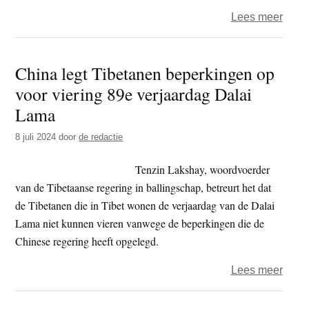
over
Lees meer
Chin
viert
China legt Tibetanen beperkingen op
75ste
voor viering 89e verjaardag Dalai
verja
maar
Lama
Tibe
8 juli 2024
door
de redactie
lijden
onde
Tenzin Lakshay, woordvoerder
de
van de Tibetaanse regering in ballingschap, betreurt het dat
heers
de Tibetanen die in Tibet wonen de verjaardag van de Dalai
van
Lama niet kunnen vieren vanwege de beperkingen die de
Peki
Chinese regering heeft opgelegd.
over
Lees meer
Chin
legt