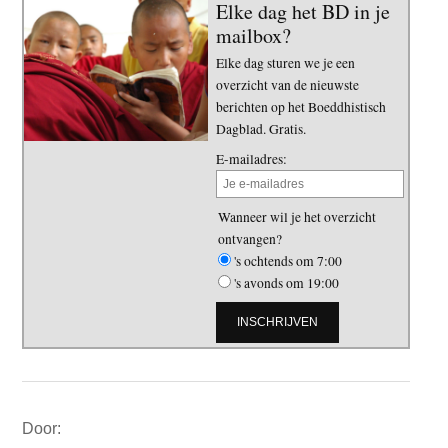
Elke dag het BD in je
mailbox?
Elke dag sturen we je een
overzicht van de nieuwste
berichten op het Boeddhistisch
Dagblad. Gratis.
E-mailadres:
Wanneer wil je het overzicht
ontvangen?
's ochtends om 7:00
's avonds om 19:00
Primaire
Door:
Sidebar