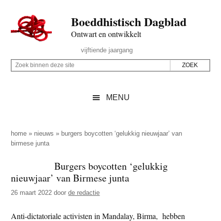
Door
Skip
Spring
Spring
Boeddhistisch Dagblad
naar
to
naar
naar
de
secondary
de
de
Ontwart en ontwikkelt
hoofd
menu
eerste
voettekst
Header
vijftiende jaargang
inhoud
sidebar
Rechts
Z
Z
o
o
e
e
MENU
k
k
b
o
i
p
home
»
nieuws
»
burgers boycotten ‘gelukkig nieuwjaar’ van
n
birmese junta
d
n
e
Burgers boycotten ‘gelukkig
e
z
nieuwjaar’ van Birmese junta
n
e
d
26 maart 2022
door
de redactie
s
e
i
Anti-dictatoriale activisten in Mandalay, Birma, hebben
z