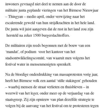
inwoners gevraagd niet deel te nemen aan de door de
t
e
militaire junta geplande vieringen van het Birmese Nieuwjaar
e
s
– Thingyan – medio april, onder verwijzing naar het
i
escalerende geweld van hun strijdkrachten in het hele land.
t
De junta wil juist aangeven dat de rust in het land zou zijn
e
hersteld na zeker 1500 burgerslachtoffers.
De militairen zijn reeds begonnen met de bouw van een
‘mandat’, of podium voor het kantoor van het
stadsontwikkelingscomité, van waaruit men volgens het
festival water in mensenmenigten sprenkelt.
Na de bloedige onderdrukking van massaprotesten vorig jaar,
heeft het Birmese volk een aantal ‘stille stakingen’ gehouden
– waarbij mensen de straat verlieten en thuisbleven – in
weerwil van het leger, onder meer op de verjaardag van de
staatsgreep. Zij zijn opnieuw van plan dezelfde strategie te
volgen bij de aanvang van het festival om te protesteren tegen